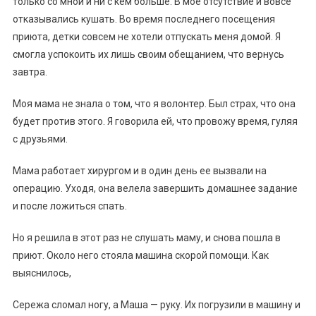
только со мной и ни с кем больше. В мое отсутствие и вовсе
отказывались кушать. Во время последнего посещения
приюта, детки совсем не хотели отпускать меня домой. Я
смогла успокоить их лишь своим обещанием, что вернусь
завтра.
Моя мама не знала о том, что я волонтер. Был страх, что она
будет против этого. Я говорила ей, что провожу время, гуляя
с друзьями.
Мама работает хирургом и в один день ее вызвали на
операцию. Уходя, она велела завершить домашнее задание
и после ложиться спать.
Но я решила в этот раз не слушать маму, и снова пошла в
приют. Около него стояла машина скорой помощи. Как
выяснилось,
Сережа сломал ногу, а Маша — руку. Их погрузили в машину и