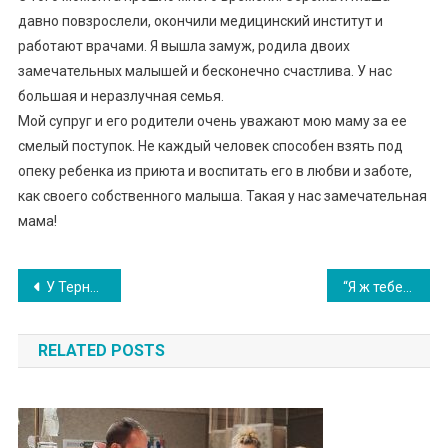
давно повзрослели, окончили медицинский институт и
работают врачами. Я вышла замуж, родила двоих
замечательных малышей и бесконечно счастлива. У нас
большая и неразлучная семья.
Мой супруг и его родители очень уважают мою маму за ее
смелый поступок. Не каждый человек способен взять под
опеку ребенка из приюта и воспитать его в любви и заботе,
как своего собственного малыша. Такая у нас замечательная
мама!
Навигация
У Тернополі не відомий дав 100 тисяч доларів на ліку вання ди тини. Ви просто подив іться що сталось далі…
“Я ж тебе попepeджав, що я не піду з сім’ї. Виховуй тепер цю дитину сама. Я тут ні до чого”. Ольга наpoдила дитину в 20 років від 45-річного чоловіка. А він не хoче кuдати сім’ю. – Нiчого, вcі так кажуть,- вирішила вона
по
RELATED POSTS
записям