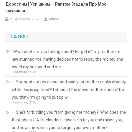
Дорослим І Успішним — Раптом Згадала Про Моє
Існування.
21 февраля, 2022
admin
LATEST
“What debt are you talking about? Forget it!” my mother-in-
law stunned me, having decided not to repay the money she
owed my husband and me.
7 августа, 2026
— You spat out my dinner and said your mother cooks divinely,
while this is pig feed?! I stood at the stove for three hours! Do
you think I’m going to put up wi…
7 августа, 2026
— She’s forbidding you from giving me money?! Who does she
think she is?! A freeloader! I gave birth to you and raised you,
and now she wants you to forget your own mother?!