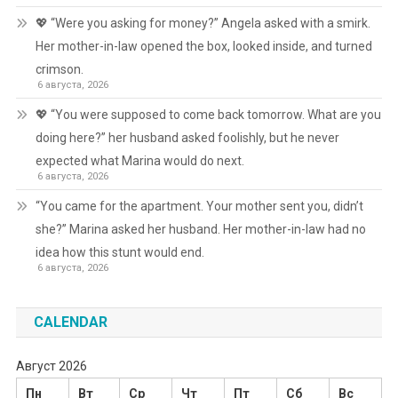
💖 “Were you asking for money?” Angela asked with a smirk.
Her mother-in-law opened the box, looked inside, and turned
crimson.
6 августа, 2026
💖 “You were supposed to come back tomorrow. What are you
doing here?” her husband asked foolishly, but he never
expected what Marina would do next.
6 августа, 2026
“You came for the apartment. Your mother sent you, didn’t
she?” Marina asked her husband. Her mother-in-law had no
idea how this stunt would end.
6 августа, 2026
CALENDAR
Август 2026
Пн
Вт
Ср
Чт
Пт
Сб
Вс