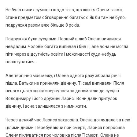
Не було ніяких сумнівів щодо того, що життя Олени також
стане предметом обговорення багатьох. Як би там не було,
подружжя разом вже більше 8 років.
Подружжя були сусідами. Перший шлюб Олени виявився
невдалим. Чоловік багато випивав і бив її, але вона не могла
піти через відсутність освіти і можливості куди-небудь
влаштуватися.
Але терпіння має межу, і Олена одного разу зібрала речі і
пішла. Батьки не прийняли дівчину. Ті самі випивали. Після
всього цього жінка звернулася за допомогою до сусідів:
Володимиру і його дружині Ларисі. Вони дали притулок
дівчину, і вона залишилася з ними жити.
Через деякий час Лариса захворіла. Олена доглядала за нею
цілими днями. Перебуваючи при смерті, Лариса попросила
Олену піклуватися про чоловіка після її смерті. Олена не