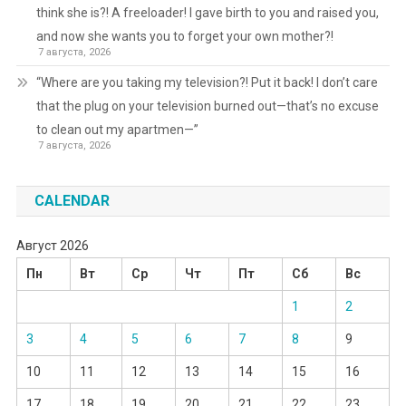
think she is?! A freeloader! I gave birth to you and raised you,
and now she wants you to forget your own mother?!
7 августа, 2026
“Where are you taking my television?! Put it back! I don’t care
that the plug on your television burned out—that’s no excuse
to clean out my apartmen—”
7 августа, 2026
CALENDAR
Август 2026
Пн
Вт
Ср
Чт
Пт
Сб
Вс
1
2
3
4
5
6
7
8
9
10
11
12
13
14
15
16
17
18
19
20
21
22
23