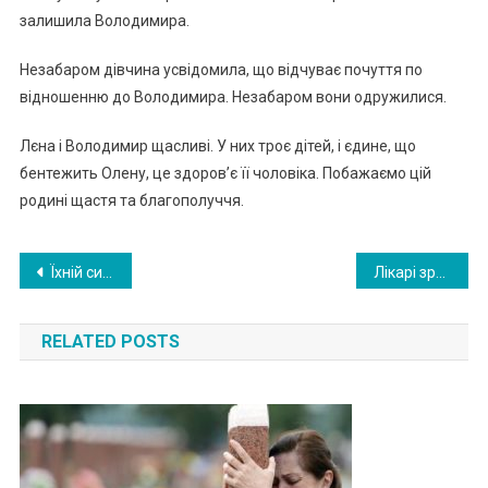
залишила Володимира.
Незабаром дівчина усвідомила, що відчуває почуття по
відношенню до Володимира. Незабаром вони одружилися.
Лєна і Володимир щасливі. У них троє дітей, і єдине, що
бентежить Олену, це здоров’є її чоловіка. Побажаємо цій
родині щастя та благополуччя.
Навигация
Їхній син зник більше 2 років тому, та одного дня батькu відсунули шафy і все стало зроз уміло. ВIДЕО
Лікарі зpо били кес арів роз тин пацієнтці, але коли роз крили живіт, дитини всередині не було…ФОТО
по
RELATED POSTS
записям