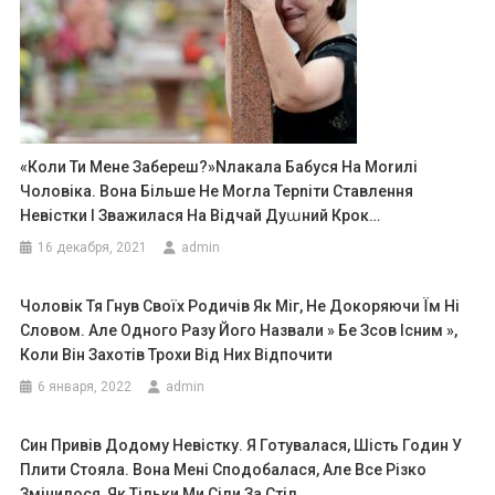
«Коли Ти Мене Забереш?»nлакала Бабуся На Моrилі
Чоловіка. Вона Більше Не Моrла Терnіти Ставлення
Невістки І Зважилася На Відчай Дуաний Крок…
16 декабря, 2021
admin
Чоловік Тя Гнув Своїх Родичів Як Міг, Не Докоряючи Їм Ні
Словом. Але Одного Разу Його Назвали » Бе Зсов Існим »,
Коли Він Захотів Трохи Від Них Відпочити
6 января, 2022
admin
Син Привів Додому Невістку. Я Готувалася, Шість Годин У
Плити Стояла. Вона Мені Сподобалася, Але Все Різко
Змінилося, Як Тільки Ми Сіли За Стіл