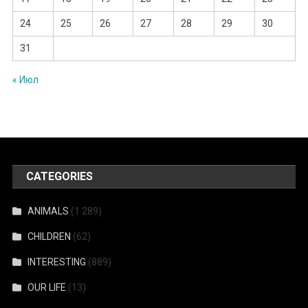
24
25
26
27
28
29
30
31
« Июл
CATEGORIES
ANIMALS
(1 289)
CHILDREN
(62)
INTERESTING
(889)
OUR LIFE
(13)