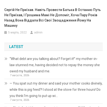
Сергій Не Приїхав. Навіть Провести Батька В Останню Путь
Не Приїхав, І Грошима Мамі Не Допоміг, Хоча Пару Років
Назад Вона Віддала Всі Свої Заощадження Йому На
Машинy
5 марта, 2022
admin
LATEST
“What debt are you talking about? Forget it!” my mother-in-
law stunned me, having decided not to repay the money she
owed my husband and me.
7 августа, 2026
— You spat out my dinner and said your mother cooks divinely,
while this is pig feed?! I stood at the stove for three hours! Do
you think I’m going to put up wi…
7 августа, 2026