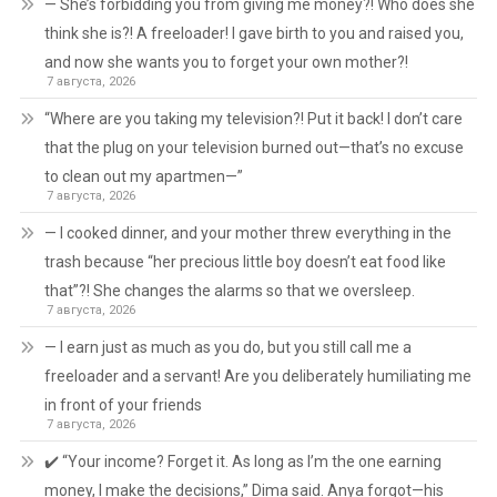
— She’s forbidding you from giving me money?! Who does she
think she is?! A freeloader! I gave birth to you and raised you,
and now she wants you to forget your own mother?!
7 августа, 2026
“Where are you taking my television?! Put it back! I don’t care
that the plug on your television burned out—that’s no excuse
to clean out my apartmen—”
7 августа, 2026
— I cooked dinner, and your mother threw everything in the
trash because “her precious little boy doesn’t eat food like
that”?! She changes the alarms so that we oversleep.
7 августа, 2026
— I earn just as much as you do, but you still call me a
freeloader and a servant! Are you deliberately humiliating me
in front of your friends
7 августа, 2026
✔️ “Your income? Forget it. As long as I’m the one earning
money, I make the decisions,” Dima said. Anya forgot—his