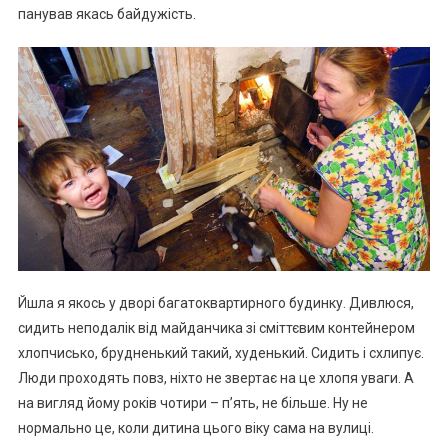
панував якась байдужість.
Йшла я якось у дворі багатоквартирного будинку. Дивлюся,
сидить неподалік від майданчика зі сміттєвим контейнером
хлопчисько, брудненький такий, худенький. Сидить і схлипує.
Люди проходять повз, ніхто не звертає на це хлопя уваги. А
на вигляд йому років чотири – п’ять, не більше. Ну не
нормально це, коли дитина цього віку сама на вулиці.