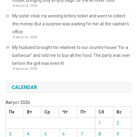
house, bringing only empty bags for the leftover food.
8 августа, 2026
My sister stole my winning lottery ticket and went to collect
the money. But a surprise was waiting for her at the cashier’s
office.
8 августа, 2026
My husband brought his relatives to our country house “for a
barbecue” and told me to buy all the food. The party was over
before the grill was even lit.
8 августа, 2026
CALENDAR
Август 2026
Пн
Вт
Ср
Чт
Пт
Сб
Вс
1
2
3
4
5
6
7
8
9