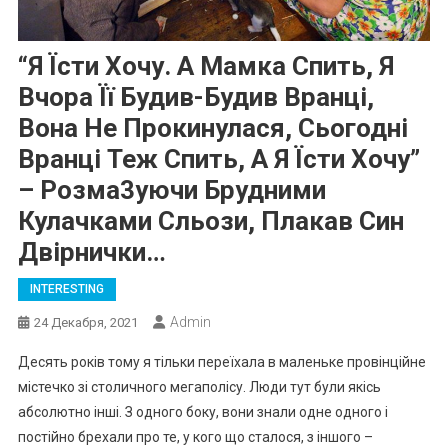
“Я Їсти Хочу. А Мамка Спить, Я
Вчора Її Будив-Будив Вранці,
Вона Не Прокинулася, Сьогодні
Вранці Теж Спить, А Я Їсти Хочу”
– Розма3уючи Брудними
Кулачками Сльози, Плакав Син
Двірнички…
INTERESTING
Admin
24 Декабря, 2021
Десять років тому я тільки переїхала в маленьке провінційне
містечко зі столичного мегаполісу. Люди тут були якісь
абсолютно інші. З одного боку, вони знали одне одного і
постійно брехали про те, у кого що сталося, з іншого –