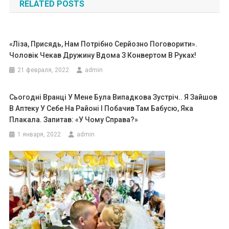
RELATED POSTS
записям
«Ліза, Присядь, Нам Потрібно Серйозно Поговорити».
Чоловік Чекав Дружину Вдома З Конвертом В Руках!
21 февраля, 2022
admin
Сьогодні Вранці У Мене Була Випадкова Зустріч.. Я Зайшов
В Аптеку У Себе На Районі І Побачив Там Бабусю, Яка
Плакала. Запитав: «У Чому Справа?»
1 января, 2022
admin