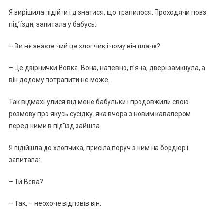
Я вирішила підійти і дізнатися, що трапилося. Проходячи повз
під’їзди, запитала у бабусь:
– Ви не знаєте чий це хлопчик і чому він плаче?
– Це двірнички Вовка. Вона, напевно, n’яна, двері замкнула, а
він додому потрапити не може.
Так відмахнулися від мене бабульки і продовжили свою
розмову про якусь сусідку, яка вчора з новим кавалером
перед ними в під’їзд зайшла.
Я підійшла до хлопчика, присіла поруч з ним на бордюр і
запитала:
– Ти Вова?
– Так, – неохоче відповів він.