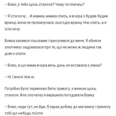
– Вово, у тебе щось сталося? Чому ти плачеш?
– Я їсти хочу … А мамка, мамка спить, я вчора її будив-будив
вранці, вона не прокинулася, сьогодні вранці теж спить, а я
їсти хочу.
Вовка залився сльозами і притулився до мене. Я обняла
хлопчика і задумалася про те, що не може ж людина так
довго спати.
– Вово, а що мама вчора весь день не вставала з ліжка?
– Ні. І вночі теж ні.
Потрібно було терміново бити тривогу, з жінкою щось
сталося. Але спочатку я вирішила погодувати Вовку.
– Вово, сиди тут, не йди. Я зараз добіжу до магазину і принесу
тобі що-небудь поїсти.