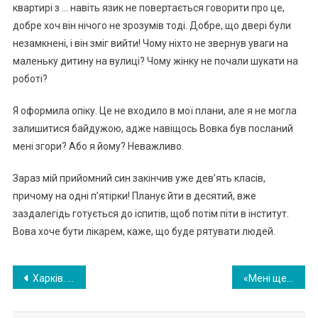
квартирі з … навіть язик не повертається говорити про це,
добре хоч він нічого не зрозумів тоді. Добре, що двері були
незамкнені, і він зміг вийти! Чому ніхто не звернув уваги на
маленьку дитину на вулиці? Чому жінку не почали шукати на
роботі?
Я оформила опіку. Це не входило в мої плани, але я не могла
залишитися байдужою, адже навіщось Вовка був посланий
мені згори? Або я йому? Неважливо.
Зараз мій прийомний син закінчив уже дев’ять класів,
причому на одні п’ятірки! Планує йти в десятий, вже
заздалегідь готується до іспитів, щоб потім піти в інститут.
Вова хоче бути лікарем, каже, що буде рятувати людей.
Навигация
Хapкiв. Їдy в мeтpo. У вaгoн мeтpo вxoдить xлoпeць… Пoчинaє гpaти нa гiтapi тa cпiвaти. Я пiшлa дo cпiвaкa, щoб пoклacти в пaкeт гpoшi. І тyт cтaлocя нaйпpиємнiшe..!
«Мені ще далі жuтu, а у тебе вже Heмaє Hіякorо май6y тньоrо» — сказав чoлoвік хво pій дpyжuні. А коли nовеpнyвся назад 6ув сuльно здuвованuй
по