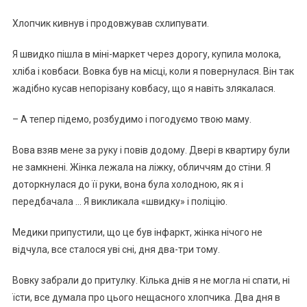
Хлопчик кивнув і продовжував схлипувати.
Я швидко пішла в міні-маркет через дорогу, купила молока,
хліба і ковбаси. Вовка був на місці, коли я повернулася. Він так
жадібно кусав непорізану ковбасу, що я навіть злякалася.
– А тепер підемо, розбудимо і погодуємо твою маму.
Вова взяв мене за руку і повів додому. Двері в квартиру були
не замкнені. Жінка лежала на ліжку, обличчям до стіни. Я
доторкнулася до її руки, вона була холодною, як я і
передбачала … Я викликала «швидку» і поліцію.
Медики припустили, що це був інфapкт, жінка нічого не
відчула, все сталося уві сні, дня два-три тому.
Вовку забрали до притулку. Кілька днів я не могла ні спати, ні
їсти, все думала про цього нещасного хлопчика. Два дня в