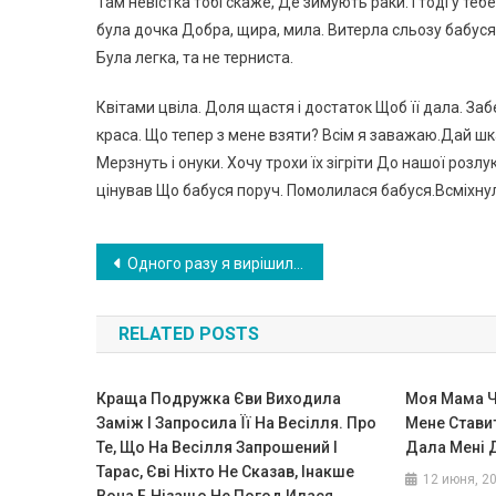
Там невістка тобі скаже, Де зимують раки. І тоді у те
була дочка Добра, щира, мила. Витерла сльозу бабуся.
Була легка, та не терниста.
Квітами цвіла. Доля щастя і достаток Щоб її дала. Заб
краса. Що тепер з мене взяти? Всім я заважаю.Дай шк
Мерзнуть і онуки. Хочу трохи їх зігріти До нашої розлу
цінував Що бабуся поруч. Помолилася бабуся.Всміхнулас
Навигация
Одного разу я вирішила, що свекрам в моєму будинку не місце! Виг нала — і мені не соромно
по
RELATED POSTS
записям
Краща Подружка Єви Виходила
Моя Мама Ч
Заміж І Запросила Її На Весілля. Про
Мене Ставит
Те, Що На Весілля Запрошений І
Дала Мені 
Тарас, Єві Ніхто Не Сказав, Інакше
12 июня, 2