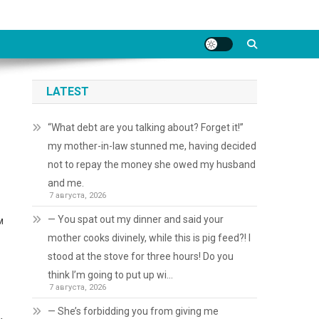
LATEST
“What debt are you talking about? Forget it!”
my mother-in-law stunned me, having decided
not to repay the money she owed my husband
and me.
7 августа, 2026
— You spat out my dinner and said your
м
mother cooks divinely, while this is pig feed?! I
stood at the stove for three hours! Do you
think I’m going to put up wi…
7 августа, 2026
— She’s forbidding you from giving me