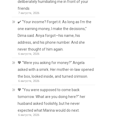
deliberately humiliating me in front of your
friends
7 августа, 2026
✔️ “Your income? Forget it. As long as I’m the
one earning money, I make the decisions,”
Dima said. Anya forgot—his name, his
address, and his phone number. And she
never thought of him again.
6 августа, 2026
💖 “Were you asking for money?” Angela
asked with a smirk. Her mother-in-law opened
the box, looked inside, and turned crimson.
6 августа, 2026
💖 “You were supposed to come back
tomorrow. What are you doing here?” her
husband asked foolishly, but he never
expected what Marina would do next.
6 августа, 2026