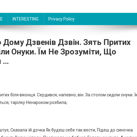
FE
INTERESTING
Privacy Policy
о Дому Дзвенів Дзвін. Зять Притих
іли Онуки. Їм Не Зрозуміти, Що
и …
тих біля віконця. Сердився, напевно, він. За столом сиділи онуки. Ї
яється, тарілку Ненароком розбила,
тує, Сказала їй дочка Як будеш себе так вести, Підеш до синочка.