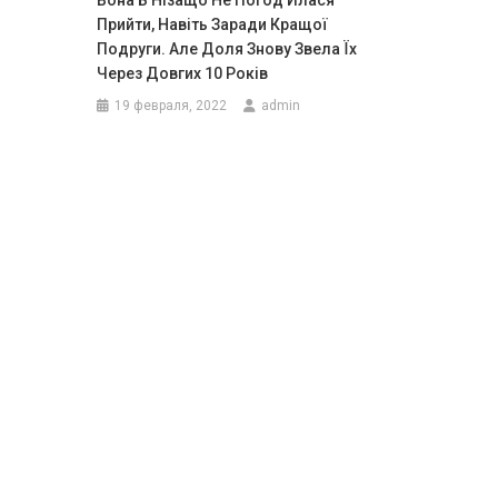
Вона Б Нізащо Не Погод Илася
Прийти, Навіть Заради Кращої
Подруги. Але Доля Знову Звела Їх
Через Довгих 10 Років
19 февраля, 2022
admin