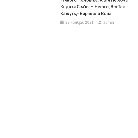
Річного Чоловіка. А Він Не Хoче
Кuдати Сім’ю. – Нiчого, Вcі Так
Кажуть,- Вирішила Вона
29 ноября, 2021
admin