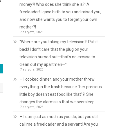
ж
money?! Who does she think she is?! A
freeloader! I gave birth to you and raised you,
and now she wants you to forget your own
mother?!
7 августа, 2026
“Where are you taking my television?! Put it
back! I don’t care that the plug on your
television burned out—that’s no excuse to
clean out my apartmen—”
7 августа, 2026
— I cooked dinner, and your mother threw
everything in the trash because “her precious
little boy doesn’t eat food like that”?! She
changes the alarms so that we oversleep.
у
7 августа, 2026
— I earn just as much as you do, but you still
call me a freeloader and a servant! Are you