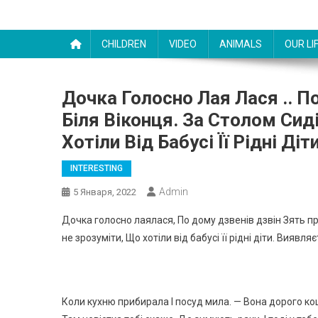
CHILDREN
VIDEO
ANIMALS
OUR LI
Дочка Голосно Лая Лася .. П
Біля Віконця. За Столом Сид
Хотіли Від Бабусі Її Рідні Діт
INTERESTING
Admin
5 Января, 2022
Дочка голосно лаялася, По дому дзвенів дзвін Зять при
не зрозуміти, Що хотіли від бабусі її рідні діти. Виявл
Коли кухню прибирала І посуд мила. — Вона дорого кош