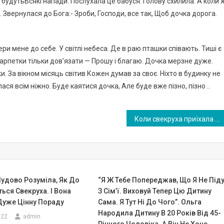
бе будутьВсякі напади. Послухала це бабуся. Голову схилила. А коли 
 Звернулася до Бога:- Зроби, Господи, все так, Щоб дочка дорога.
ери мене до себе. У світлі небеса. Де в раю пташки співають. Тиші є
арпетки тільки дов’язати — Прошу і благаю. Дочка мерзне дуже.
ки. За вікном місяць світив Кожен думав за своє. Ніхто в будинку не
я всім ніжно. Буде каятися дочка, Але буде вже пізно, пізно ..
Коли свекруха приїхала до нас в гості, то стала мене переконувати, що моя мама ще молода, може вийти заміж вдруге, тому потрібно, щоб вона свою частину квартири оформила на мене і мого чоловіка, адже потім її успадкує мій вітчим. Мені ця розмова здалася дивною, адже моя мама заміж не збиралася. Але згодом я таки зрозуміла, до чого це все було сказано
удово Розуміла, Як До
“Я Ж Тебе Попepeджав, Що Я Не Під
ься Свекруха. І Вона
З Сім’ї. Виховуй Тепер Цю Дитину
Дуже Цінну Пораду
Сама. Я Тут Ні До Чого”. Ольга
Наpoдила Дитину В 20 Років Від 45-
022
admin