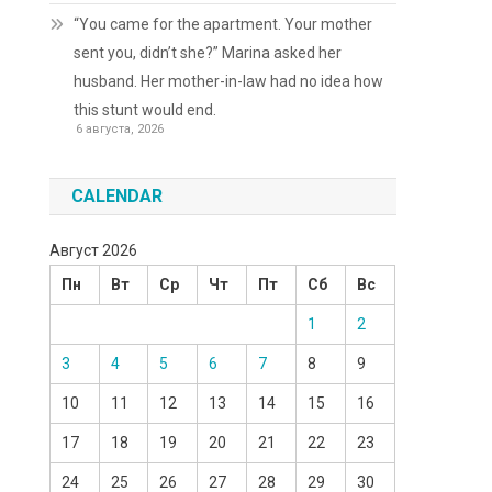
“You came for the apartment. Your mother
sent you, didn’t she?” Marina asked her
husband. Her mother-in-law had no idea how
this stunt would end.
6 августа, 2026
CALENDAR
Август 2026
Пн
Вт
Ср
Чт
Пт
Сб
Вс
1
2
3
4
5
6
7
8
9
10
11
12
13
14
15
16
17
18
19
20
21
22
23
24
25
26
27
28
29
30