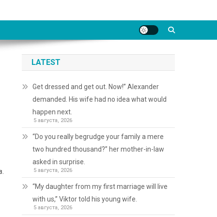
LATEST
Get dressed and get out. Now!” Alexander
demanded. His wife had no idea what would
happen next.
5 августа, 2026
“Do you really begrudge your family a mere
two hundred thousand?” her mother-in-law
asked in surprise.
5 августа, 2026
в.
“My daughter from my first marriage will live
with us,” Viktor told his young wife.
5 августа, 2026