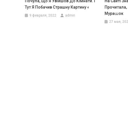
Почула, Що Я Увійшов До Кімнати. І
На Сайті Зн
Тут Я Побачив Страшну Картину «
Прочитала,
Мураաок
9 февраля, 2022
admin
27 мая, 20