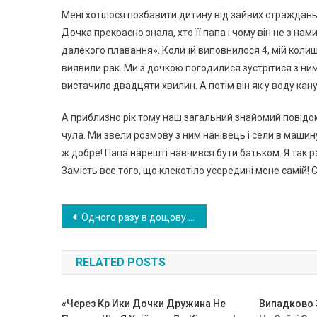
Мені хотілося позбавити дитину від зайвих страждань.
Дочка прекрасно знала, хто її папа і чому він не з нам
далекого плавання». Коли їй виповнилося 4, мій колиш
виявили рак. Ми з дочкою погодилися зустрітися з ним 
вистачило двадцяти хвилин. А потім він як у воду кану
А приблизно рік тому наш загальний знайомий повідомив
чула. Ми звели розмову з ним нанівець і сели в машину
ж добре! Папа нарешті навчився бути батьком. Я так рад
Замість все того, що клекотіло усередині мене самій! С
Навигация
Одного разу в дощову ніч хтось постукав у її двері. Події, які від булися далі, немо жливо пояснити …
по
RELATED POSTS
записям
«Через Кр Ики Дочки Дружина Не
Випадково 