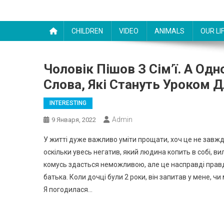
CHILDREN
VIDEO
ANIMALS
OUR LI
Чоловік Пішов З Сім’ї. А Од
Слова, Які Стануть Уроком Д
INTERESTING
Admin
9 Января, 2022
У житті дуже важливо уміти прощати, хоч це не завжди
оскільки увесь негатив, який людина копить в собі, вили
комусь здасться неможливою, але це насправді правда.
батька. Коли дочці були 2 роки, він запитав у мене, ч
Я погодилася…