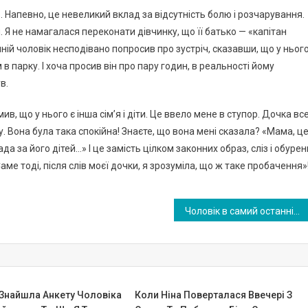
 Напевно, це невеликий вклад за відсутність болю і розчарування.
и. Я не намагалася переконати дівчинку, що її батько — «капітан
ній чоловік несподівано попросив про зустріч, сказавши, що у ньог
в парку. І хоча просив він про пару годин, в реальності йому
в.
, що у нього є інша сім’я і діти. Це ввело мене в ступор. Дочка вс
. Вона була така спокійна! Знаєте, що вона мені сказала? «Мама, ц
а за його дітей…» І це замість цілком законних образ, сліз і обурен
аме тоді, після слів моєї дочки, я зрозуміла, що ж таке пробачення»
Чоловік в самий останній момент від мовився оплач увати весілля своєї дочки! Звучить жах лuво, але я згоден з ним на всі 100% …
Знайшла Анкету Чоловіка
Коли Ніна Поверталася Ввечері З