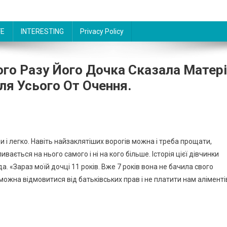
FE
INTERESTING
Privacy Policy
ного Разу Його Дочка Сказала Матері
ля Усього От Очення.
 і легко. Навіть найзаклятіших ворогів можна і треба прощати,
вається на нього самого і ні на кого більше. Історія цієї дівчинки
 «Зараз моїй дочці 11 років. Вже 7 років вона не бачила свого
и можна відмовитися від батьківських прав і не платити нам аліменті