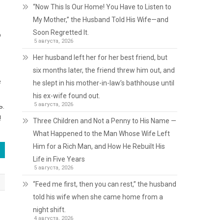
“Now This Is Our Home! You Have to Listen to
My Mother,” the Husband Told His Wife—and
Soon Regretted It.
о
5 августа, 2026
Her husband left her for her best friend, but
six months later, the friend threw him out, and
е
he slept in his mother-in-law’s bathhouse until
е
his ex-wife found out.
5 августа, 2026
ь.
!
Three Children and Not a Penny to His Name —
What Happened to the Man Whose Wife Left
Him for a Rich Man, and How He Rebuilt His
Life in Five Years
5 августа, 2026
“Feed me first, then you can rest,” the husband
told his wife when she came home from a
night shift.
4 августа, 2026