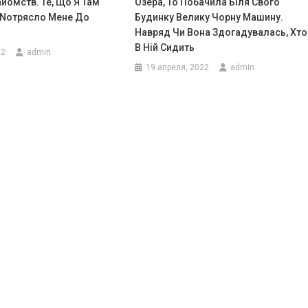
айомств. Те, Що Я Там
Озера, То Побачила Біля Свого
 Nотрясло Мене До
Будинку Велику Чорну Машину.
Навряд Чи Вона Здогадувалась, Хто
В Ній Сидить
22
admin
19 апреля, 2022
admin