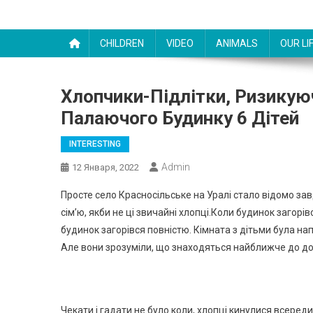
CHILDREN
VIDEO
ANIMALS
OUR LI
Хлопчики-Підлітки, Ризикую
Палаючого Будинку 6 Дітей
INTERESTING
Admin
12 Января, 2022
Просте село Красносільське на Уралі стало відомо за
сім’ю, якби не ці звичайні хлопці.Коли будинок загорі
будинок загорівся повністю. Кімната з дітьми була на
Але вони зрозуміли, що знаходяться найближче до до
Чекати і гадати не було коли, хлопці кинулися всереди