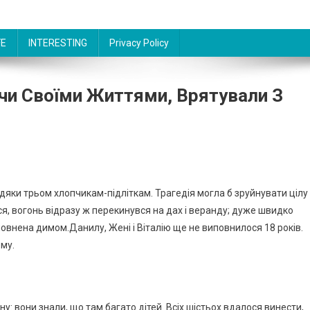
FE
INTERESTING
Privacy Policy
чи Своїми Життями, Врятували З
вдяки трьом хлопчикам-підліткам. Трагедія могла б зруйнувати цілу
вся, вогонь відразу ж перекинувся на дах і веранду; дуже швидко
повнена димом.Данилу, Жені і Віталію ще не виповнилося 18 років.
му.
ну: вони знали, що там багато дітей. Всіх шістьох вдалося винести,