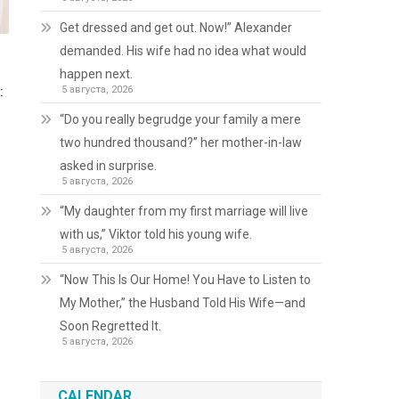
Get dressed and get out. Now!” Alexander
demanded. His wife had no idea what would
happen next.
5 августа, 2026
:
“Do you really begrudge your family a mere
two hundred thousand?” her mother-in-law
asked in surprise.
5 августа, 2026
“My daughter from my first marriage will live
with us,” Viktor told his young wife.
5 августа, 2026
“Now This Is Our Home! You Have to Listen to
My Mother,” the Husband Told His Wife—and
Soon Regretted It.
5 августа, 2026
CALENDAR