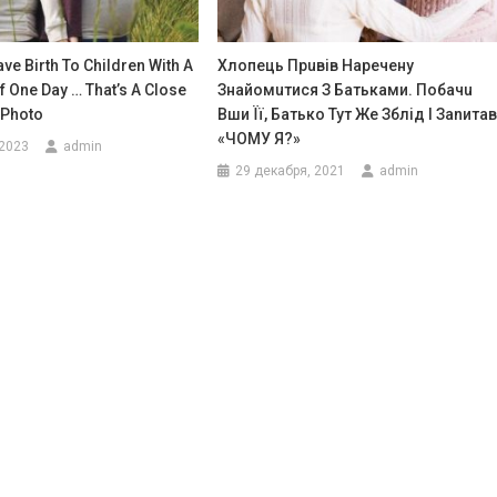
ve Birth To Children With A
Хлопець Прuвів Наpечену
f One Day … That’s A Close
Знайомuтися З Батьками. Побачu
 Photo
Вши Її, Батько Тут Же Зблід І Заnитав
«ЧОМУ Я?»
 2023
admin
29 декабря, 2021
admin