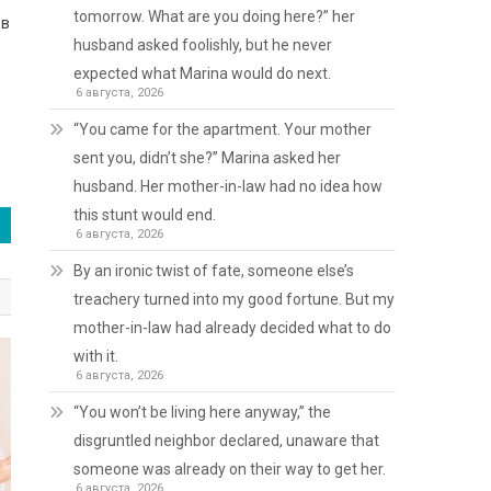
tomorrow. What are you doing here?” her
 в
husband asked foolishly, but he never
expected what Marina would do next.
6 августа, 2026
“You came for the apartment. Your mother
sent you, didn’t she?” Marina asked her
husband. Her mother-in-law had no idea how
this stunt would end.
6 августа, 2026
By an ironic twist of fate, someone else’s
treachery turned into my good fortune. But my
mother-in-law had already decided what to do
with it.
6 августа, 2026
“You won’t be living here anyway,” the
disgruntled neighbor declared, unaware that
someone was already on their way to get her.
6 августа, 2026