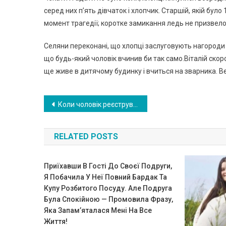
серед них п’ять дівчаток і хлопчик. Старшій, якій було
момент трагедії; коротке замикання ледь не призвело д
Селяни переконані, що хлопці заслуговують нагороди з
що будь-який чоловік вчинив би так само.Віталій скор
ще живе в дитячому будинку і вчиться на зварника. Ве
Навигация
Коли чоловік реєстрував дочку в РАГСі, він зробив серйозну помилку. Зараз я не можу її навіть по імені назвати …
по
RELATED POSTS
записям
Приїхавши В Гості До Своєї Подруги,
Я Побачила У Неї Повний Бардак Та
Купу Розбитого Посуду. Але Подруга
Була Спокійною — Промовила Фразу,
Яка Запам’яталася Мені На Все
Життя!