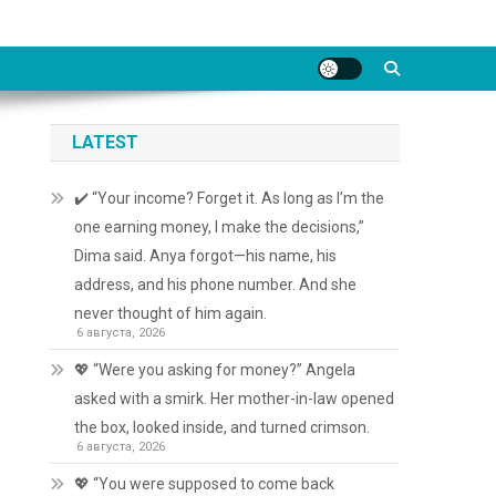
LATEST
✔️ “Your income? Forget it. As long as I’m the
one earning money, I make the decisions,”
Dima said. Anya forgot—his name, his
address, and his phone number. And she
never thought of him again.
6 августа, 2026
💖 “Were you asking for money?” Angela
asked with a smirk. Her mother-in-law opened
the box, looked inside, and turned crimson.
6 августа, 2026
💖 “You were supposed to come back