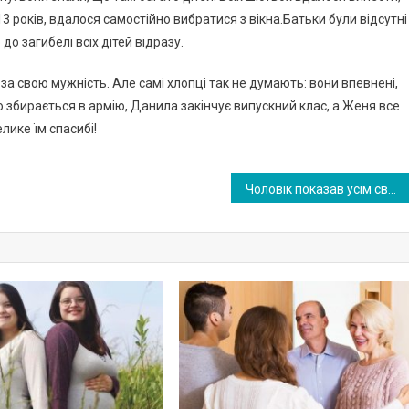
 13 років, вдалося самостійно вибратися з вікна.Батьки були відсутні
о загибелі всіх дітей відразу.
а свою мужність. Але самі хлопці так не думають: вони впевнені,
о збирається в армію, Данила закінчує випускний клас, а Женя все
лике їм спасибі!
Чоловік показав усім свої весільні фотографії. Побачивши обличчя дружини, люди не повірили своїм очам. ФОТО