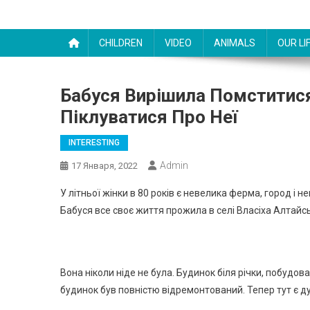
CHILDREN
VIDEO
ANIMALS
OUR LI
Бабуся Вирішила Помститися
Піклуватися Про Неї
INTERESTING
Admin
17 Января, 2022
У літньої жінки в 80 років є невелика ферма, город і н
Бабуся все своє життя прожила в селі Власіха Алтайс
Вона ніколи ніде не була. Будинок біля річки, побудо
будинок був повністю відремонтований. Тепер тут є ду