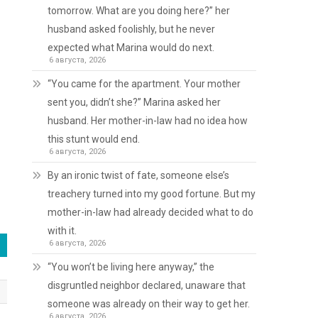
tomorrow. What are you doing here?” her
husband asked foolishly, but he never
expected what Marina would do next.
6 августа, 2026
“You came for the apartment. Your mother
sent you, didn’t she?” Marina asked her
husband. Her mother-in-law had no idea how
this stunt would end.
6 августа, 2026
By an ironic twist of fate, someone else’s
treachery turned into my good fortune. But my
mother-in-law had already decided what to do
with it.
6 августа, 2026
“You won’t be living here anyway,” the
disgruntled neighbor declared, unaware that
someone was already on their way to get her.
6 августа, 2026