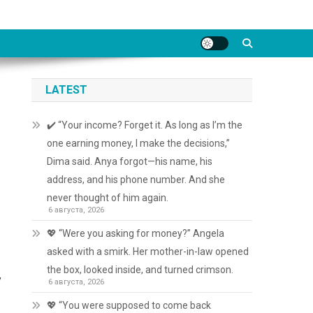
LATEST
✔️ “Your income? Forget it. As long as I’m the
one earning money, I make the decisions,”
Dima said. Anya forgot—his name, his
address, and his phone number. And she
never thought of him again.
6 августа, 2026
💖 “Were you asking for money?” Angela
asked with a smirk. Her mother-in-law opened
the box, looked inside, and turned crimson.
,
6 августа, 2026
💖 “You were supposed to come back