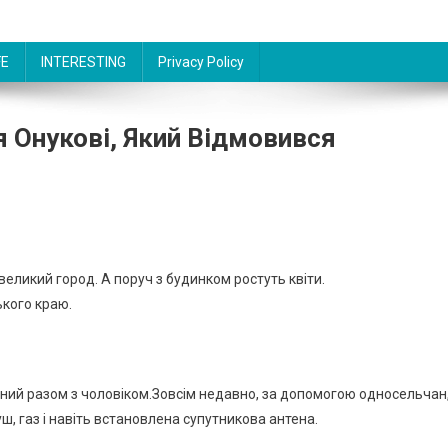
FE
INTERESTING
Privacy Policy
 Онукові, Який Відмовився
евеликий город. А поруч з будинком ростуть квіти.
ького краю.
ваний разом з чоловіком.Зовсім недавно, за допомогою односельчан
ш, газ і навіть встановлена супутникова антена.