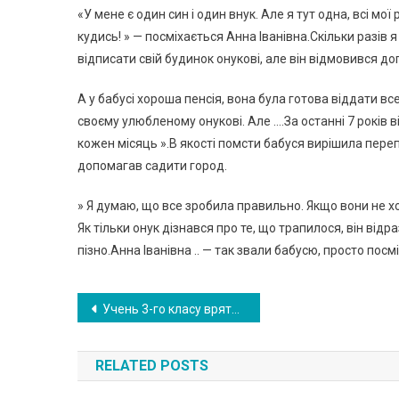
«У мене є один син і один внук. Але я тут одна, всі мо
кудись! » — посміхається Анна Іванівна.Скільки разів я
відписати свій будинок онукові, але він відмовився до
А у бабусі хороша пенсія, вона була готова віддати вс
своєму улюбленому онукові. Але ….За останні 7 років 
кожен місяць ».В якості помсти бабуся вирішила переп
допомагав садити город.
» Я думаю, що все зробила правильно. Якщо вони не хот
Як тільки онук дізнався про те, що трапилося, він від
пізно.Анна Іванівна .. — так звали бабусю, просто посм
Навигация
Учень 3-го класу врятував 5-річну дівчинку, коли та була на самому дні басейну. ВIДЕО
по
RELATED POSTS
записям