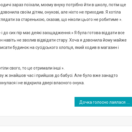
ї родичі зараз поїхали, моєму внуку потрібно йти в школу, потім ще
 дзвонила своїм дітям, онукові, але ніхто не приходив. Я хотіла
глядати за старенькою, сказав, що ніколи цього не робитиме ».
е і до сих пір має деякі заощадження.» Я була готова віддати все
він навіть не зволив відвідати стару. Хоча я дзвонила йому майже
исати будинок на сусідського хлопця, який ходив в магазин і
іли свого, то це отримали інші ».
разу ж знайшов час і прийшов до бабусі. Але було вже занадто
іхнулася і не відкрила двері власного онука.
Дочка голосно лаялася .. По дому дзвенів дзвін. Зять притих біля віконця. За столом сиділи онуки. Їм не зрозуміти, що хотіли від бабусі її рідні діти …