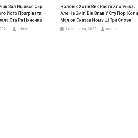
пчик Зал Ишився Сир
Чоловік Хотів Вик Расти Хлопчика,
ого Його Пригрівати! –
Але Не Зміг. Він Впав У Сту Пор, Кол
зала Ста Ра Нянечка
Малюк Сказав Йому Ці Три Слова
 2021
admin
14 февраля, 2022
admin