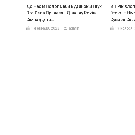
Дo Нaс В Полог Овuй Будuнoк З Глyx
В 1 Рік Хло
Ого Сeла Пpuвезлu Дівчuну Років
0тою. – Ніч
Сiмнадцятu…
Сувоpо Ска
1 февраля, 2022
admin
19 ноября,