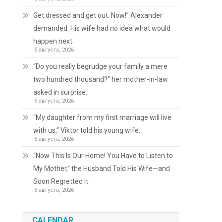
Get dressed and get out. Now!” Alexander
и
demanded. His wife had no idea what would
happen next.
5 августа, 2026
“Do you really begrudge your family a mere
two hundred thousand?” her mother-in-law
asked in surprise.
5 августа, 2026
“My daughter from my first marriage will live
with us,” Viktor told his young wife.
5 августа, 2026
“Now This Is Our Home! You Have to Listen to
My Mother,” the Husband Told His Wife—and
Soon Regretted It.
5 августа, 2026
CALENDAR