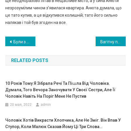
ще неодноразово літав в нещасливе місто, а у сина Анюти
незрозумілим чином з’явилася квартира. Анюта думала, що
це тато купив, а це відкупився колишній; тато його сильно
налякав і той був згоден на все.
Навигация
Були з чоловіком на хрестинах — і почули ім’я маленької дівчинки. Я не могла повірити своїм вухам: ніколи раніше не чула нічого подібного
Вагітну привезла в пологовий будинок на шви дкій допомозі — і у неї ср ач почалися пер ейми
по
RELATED POSTS
записям
10 Років Тому Я Зібрала Речі Та Піաла Від Чоловіка.
Думала, Того Вечора Заночувати У Своєї Сестри, Але Її
Чоловік Навіть На Поріг Мене Не Пустив
20 мая, 2022
admin
Чоловік Хотів Викрасти Хлопчика, Але Не Зміг. Він Впав У
Ступор, Коли Малюк Сказав Йому Ці Три Слова…