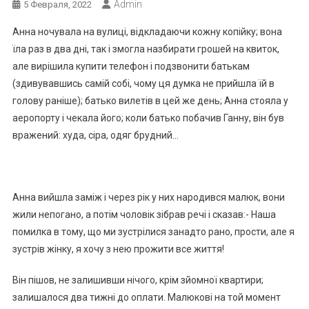
Admin
5 Февраля, 2022
Анна ночувала на вулиці, відкладаючи кожну копійку; вона
їла раз в два дні, так і змогла назбирати грошей на квиток,
але вирішила купити телефон і подзвонити батькам
(здивувавшись самій собі, чому ця думка не прийшла їй в
голову раніше); батько вилетів в цей же день; Анна стояла у
аеропорту і чекала його; коли батько побачив Ганну, він був
вражений: худа, сіра, одяг брудний…
Анна вийшла заміж і через рік у них народився малюк, вони
жили непогано, а потім чоловік зібрав речі і сказав:- Наша
помилка в тому, що ми зустрілися занадто рано, прости, але я
зустрів жінку, я хочу з нею прожити все життя!
Він пішов, не залишивши нічого, крім зйомної квартири;
залишалося два тижні до оплати. Малюкові на той момент