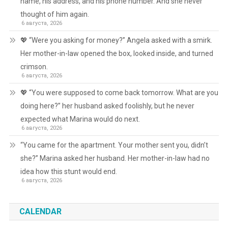
name, his address, and his phone number. And she never
thought of him again.
6 августа, 2026
💖 “Were you asking for money?” Angela asked with a smirk.
Her mother-in-law opened the box, looked inside, and turned
crimson.
6 августа, 2026
💖 “You were supposed to come back tomorrow. What are you
doing here?” her husband asked foolishly, but he never
expected what Marina would do next.
6 августа, 2026
“You came for the apartment. Your mother sent you, didn’t
she?” Marina asked her husband. Her mother-in-law had no
idea how this stunt would end.
6 августа, 2026
CALENDAR