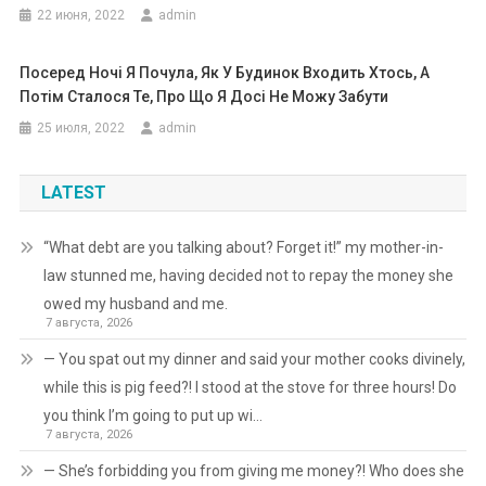
22 июня, 2022
admin
Посеред Ночі Я Почула, Як У Будинок Входить Хтось, А
Потім Сталося Те, Про Що Я Досі Не Можу Забути
25 июля, 2022
admin
LATEST
“What debt are you talking about? Forget it!” my mother-in-
law stunned me, having decided not to repay the money she
owed my husband and me.
7 августа, 2026
— You spat out my dinner and said your mother cooks divinely,
while this is pig feed?! I stood at the stove for three hours! Do
you think I’m going to put up wi…
7 августа, 2026
— She’s forbidding you from giving me money?! Who does she