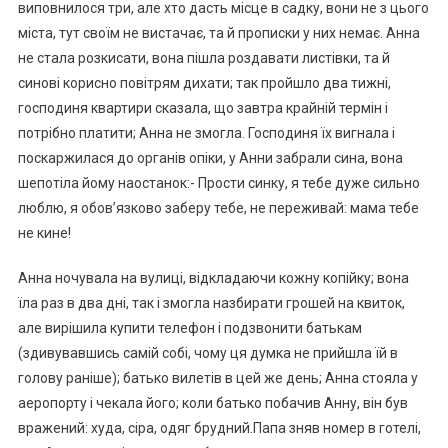
виповнилося три, але хто дасть місце в садку, вони не з цього
міста, тут своїм не вистачає, та й прописки у них немає. Анна
не стала розкисати, вона пішла роздавати листівки, та й
синові корисно повітрям дихати; так пройшло два тижні,
господиня квартири сказала, що завтра крайній термін і
потрібно платити; Анна не змогла. Господиня їх вигнала і
поскаржилася до органів опіки, у Анни забрали сина, вона
шепотіла йому наостанок:- Прости синку, я тебе дуже сильно
люблю, я обов’язково заберу тебе, не переживай: мама тебе
не кине!
Анна ночувала на вулиці, відкладаючи кожну копійку; вона
їла раз в два дні, так і змогла назбирати грошей на квиток,
але вирішила купити телефон і подзвонити батькам
(здивувавшись самій собі, чому ця думка не прийшла їй в
голову раніше); батько вилетів в цей же день; Анна стояла у
аеропорту і чекала його; коли батько побачив Анну, він був
вражений: худа, сіра, одяг брудний.Папа зняв номер в готелі,