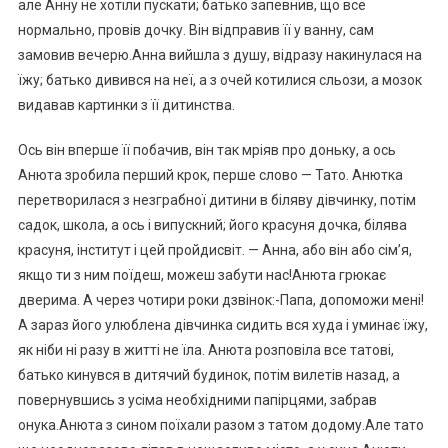
але Анну не хотіли пускати; батько запевнив, що все
нормально, провів дочку. Він відправив її у ванну, сам
замовив вечерю.Анна вийшла з душу, відразу накинулася на
їжу; батько дивився на неї, а з очей котилися сльози, а мозок
видавав картинки з її дитинства.
Ось він вперше її побачив, він так мріяв про доньку, а ось
Анюта зробила перший крок, перше слово — Тато. Анютка
перетворилася з незграбної дитини в біляву дівчинку, потім
садок, школа, а ось і випускний; його красуня дочка, білява
красуня, інститут і цей пройдисвіт. — Анна, або він або сім’я,
якщо ти з ним поїдеш, можеш забути нас!Анюта грюкає
дверима. А через чотири роки дзвінок:-Папа, допоможи мені!
А зараз його улюблена дівчинка сидить вся худа і уминає їжу,
як ніби ні разу в житті не їла. Анюта розповіла все татові,
батько кинувся в дитячий будинок, потім вилетів назад, а
повернувшись з усіма необхідними папірцями, забрав
онука.Анюта з сином поїхали разом з татом додому.Але тато