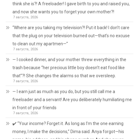
think she is?! A freeloader! I gave birth to you and raised you,
and now she wants you to forget your own mother?!
7 августа, 2026
“Where are you taking my television?! Put it back! I don’t care
that the plug on your television burned out—that’s no excuse
to clean out my apartmen—”
7 августа, 2026
— I cooked dinner, and your mother threw everything in the
trash because “her precious little boy doesn’t eat food like
that”?! She changes the alarms so that we oversleep.
7 августа, 2026
— I earn just as much as you do, but you still call me a
freeloader and a servant! Are you deliberately humiliating me
in front of your friends
7 августа, 2026
✔️ “Your income? Forget it. As long as I’m the one earning
money, I make the decisions,” Dima said. Anya forgot—his