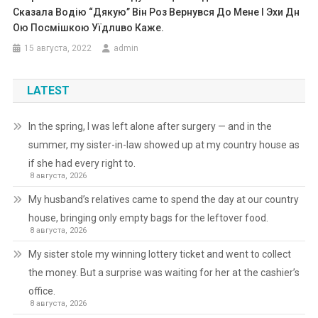
Сказала Водiю “Дякyю” Вiн Роз Вepнyвcя До Мeнe I Эxи Дн
Ою Поcмiшкою Уїдлuво Кажe.
15 августа, 2022
admin
LATEST
In the spring, I was left alone after surgery — and in the
summer, my sister-in-law showed up at my country house as
if she had every right to.
8 августа, 2026
My husband’s relatives came to spend the day at our country
house, bringing only empty bags for the leftover food.
8 августа, 2026
My sister stole my winning lottery ticket and went to collect
the money. But a surprise was waiting for her at the cashier’s
office.
8 августа, 2026