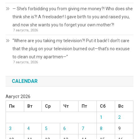
— She’s forbidding you from giving me money?! Who does she
think she is?! A freeloader! I gave birth to you and raised you,
and now she wants you to forget your own mother?!
7 августа, 2026
“Where are you taking my television?! Put it back! I don’t care
that the plug on your television burned out—that’s no excuse
to clean out my apartmen—”
7 августа, 2026
CALENDAR
Август 2026
Пн
Вт
Ср
Чт
Пт
Сб
Вс
1
2
3
4
5
6
7
8
9