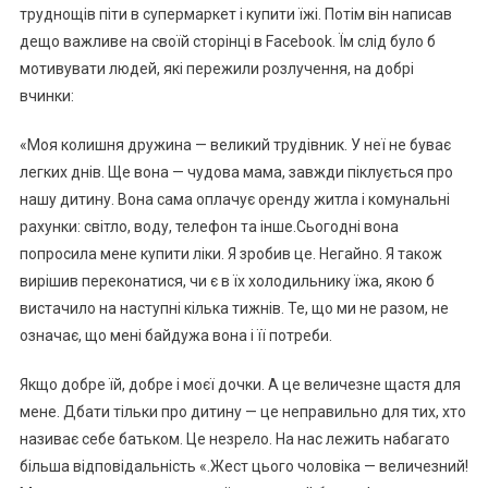
труднощів піти в супермаркет і купити їжі. Потім він написав
дещо важливе на своїй сторінці в Facebook. Їм слід було б
мотивувати людей, які пережили розлучення, на добрі
вчинки:
«Моя колишня дружина — великий трудівник. У неї не буває
легких днів. Ще вона — чудова мама, завжди піклується про
нашу дитину. Вона сама оплачує оренду житла і комунальні
рахунки: світло, воду, телефон та інше.Сьогодні вона
попросила мене купити ліки. Я зробив це. Негайно. Я також
вирішив переконатися, чи є в їх холодильнику їжа, якою б
вистачило на наступні кілька тижнів. Те, що ми не разом, не
означає, що мені байдужа вона і її потреби.
Якщо добре їй, добре і моєї дочки. А це величезне щастя для
мене. Дбати тільки про дитину — це неправильно для тих, хто
називає себе батьком. Це незрело. На нас лежить набагато
більша відповідальність «.Жест цього чоловіка — величезний!