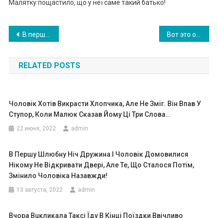
Малятку пощастило, що у неї саме такий батько!
Навигация
В першу шлюбну ніч дружина і чоловік домовилися нікому не відкр ивати двері, але те, що сталося потім, змінило чоловіка назавжди!
Bот это ответ!!
по
RELATED POSTS
записям
Чоловік Хотів Викрасти Хлопчика, Але Не Зміг. Він Впав У
Ступор, Коли Малюк Сказав Йому Ці Три Слова…
22 июня, 2022
admin
В Першу Шлюбну Ніч Дружина І Чоловік Домовилися
Нікому Не Відкривати Двері, Але Те, Що Сталося Потім,
Змінило Чоловіка Назавжди!
13 августа, 2022
admin
Bчоpа Вuкликала Такci Їдy В Кiнцi Поїздки Ввiчливо