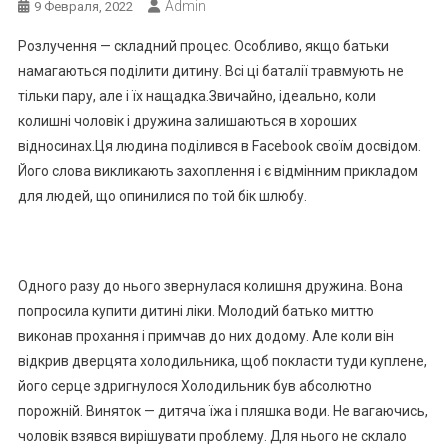
Admin
9 Февраля, 2022
Розлучення — складний процес. Особливо, якщо батьки
намагаються поділити дитину. Всі ці баталії травмують не
тільки пару, але і їх нащадка.Звичайно, ідеально, коли
колишні чоловік і дружина залишаються в хороших
відносинах.Ця людина поділився в Facebook своїм досвідом.
Його слова викликають захоплення і є відмінним прикладом
для людей, що опинилися по той бік шлюбу.
Одного разу до нього звернулася колишня дружина. Вона
попросила купити дитині ліки. Молодий батько миттю
виконав прохання і примчав до них додому. Але коли він
відкрив дверцята холодильника, щоб покласти туди куплене,
його серце здригнулося Холодильник був абсолютно
порожній. Виняток — дитяча їжа і пляшка води. Не вагаючись,
чоловік взявся вирішувати проблему. Для нього не склало