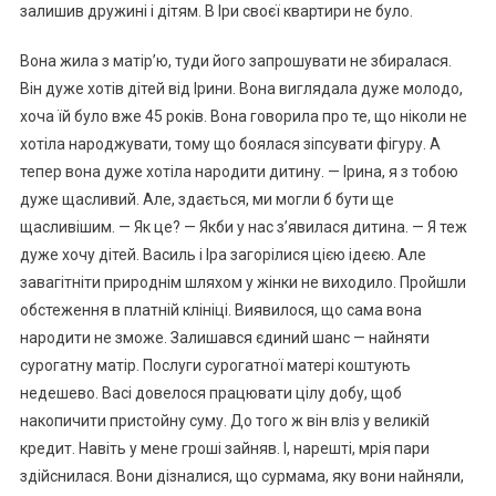
залишив дружині і дітям. В Іри своєї квартири не було.
Вона жила з матір’ю, туди його запрошувати не збиралася.
Він дуже хотів дітей від Ірини. Вона виглядала дуже молодо,
хоча їй було вже 45 років. Вона говорила про те, що ніколи не
хотіла народжувати, тому що боялася зіпсувати фігуру. А
тепер вона дуже хотіла народити дитину. — Ірина, я з тобою
дуже щасливий. Але, здається, ми могли б бути ще
щасливішим. — Як це? — Якби у нас з’явилася дитина. — Я теж
дуже хочу дітей. Василь і Іра загорілися цією ідеєю. Але
завагітніти природнім шляхом у жінки не виходило. Пройшли
обстеження в платній клініці. Виявилося, що сама вона
народити не зможе. Залишався єдиний шанс — найняти
сурогатну матір. Послуги сурогатної матері коштують
недешево. Васі довелося працювати цілу добу, щоб
накопичити пристойну суму. До того ж він вліз у великій
кредит. Навіть у мене гроші зайняв. І, нарешті, мрія пари
здійснилася. Вони дізналися, що сурмама, яку вони найняли,