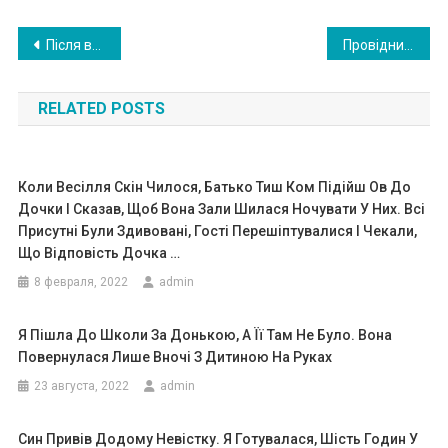
Навигация
Після весілля мого сина я намагалася на вихідні приготувати щось з того, що він любить, коли я прийшла, вдома була тільки невістка; вона сказала, щоб я перестала ходити до них — нехай мій син сам до нас ходить.
Провідник від мови вся застелити місце старенькій, за що потім сильно поп латилася
по
RELATED POSTS
записям
Коли Весілля Скін Чилося, Батько Тиш Ком Підійш Ов До
Дочки І Сказав, Щоб Вона Зали Шилася Ночувати У Них. Всі
Присутні Були Здивовані, Гості Перешіптувалися І Чекали,
Що Відповість Дочка …
8 февраля, 2022
admin
Я Пішла До Школи За Донькою, А Її Там Не Було. Вона
Повернулася Лише Вночі З Дитиною На Руках
23 августа, 2022
admin
Син Привів Додому Невістку. Я Готувалася, Шість Годин У