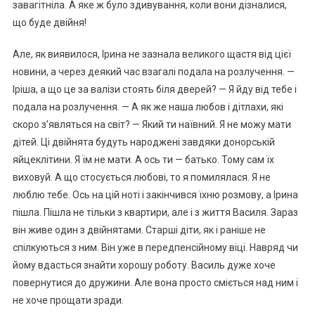
завагітніла. А яке ж було здивування, коли вони дізналися,
що буде двійня!
Але, як виявилося, Ірина не зазнала великого щастя від цієї
новини, а через деякий час взагалі подала на розлучення. —
Іріша, а що це за валізи стоять біля дверей? — Я йду від тебе і
подала на розлучення. — А як же наша любов і дітлахи, які
скоро з’являться на світ? — Який ти наївний. Я не можу мати
дітей. Ці двійнята будуть народжені завдяки донорській
яйцеклітини. Я їм не мати. А ось ти — батько. Тому сам їх
виховуй. А що стосується любові, то я помилялася. Я не
люблю тебе. Ось на цій ноті і закінчився їхню розмову, а Ірина
пішла. Пішла не тільки з квартири, але і з життя Василя. Зараз
він живе один з двійнятами. Старші діти, як і раніше не
спілкуються з ним. Він уже в передпенсійному віці. Навряд чи
йому вдасться знайти хорошу роботу. Василь дуже хоче
повернутися до дружини. Але вона просто сміється над ним і
не хоче прощати зради.