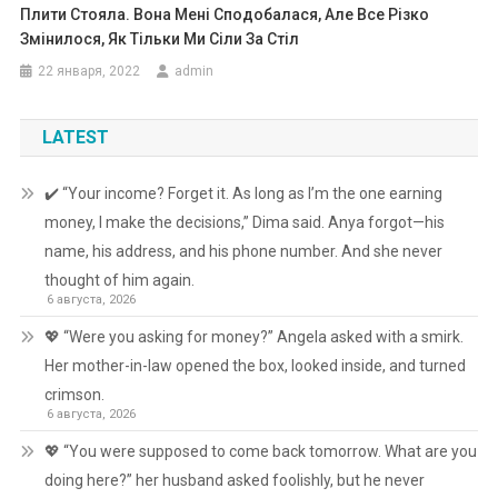
Плити Стояла. Вона Мені Сподобалася, Але Все Різко
Змінилося, Як Тільки Ми Сіли За Стіл
22 января, 2022
admin
LATEST
✔️ “Your income? Forget it. As long as I’m the one earning
money, I make the decisions,” Dima said. Anya forgot—his
name, his address, and his phone number. And she never
thought of him again.
6 августа, 2026
💖 “Were you asking for money?” Angela asked with a smirk.
Her mother-in-law opened the box, looked inside, and turned
crimson.
6 августа, 2026
💖 “You were supposed to come back tomorrow. What are you
doing here?” her husband asked foolishly, but he never