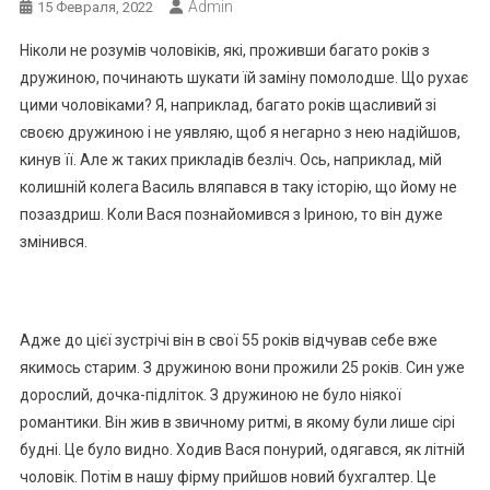
Admin
15 Февраля, 2022
Ніколи не розумів чоловіків, які, проживши багато років з
дружиною, починають шукати їй заміну помолодше. Що рухає
цими чоловіками? Я, наприклад, багато років щасливий зі
своєю дружиною і не уявляю, щоб я негарно з нею надійшов,
кинув її. Але ж таких прикладів безліч. Ось, наприклад, мій
колишній колега Василь вляпався в таку історію, що йому не
позаздриш. Коли Вася познайомився з Іриною, то він дуже
змінився.
Адже до цієї зустрічі він в свої 55 років відчував себе вже
якимось старим. З дружиною вони прожили 25 років. Син уже
дорослий, дочка-підліток. З дружиною не було ніякої
романтики. Він жив в звичному ритмі, в якому були лише сірі
будні. Це було видно. Ходив Вася понурий, одягався, як літній
чоловік. Потім в нашу фірму прийшов новий бухгалтер. Це