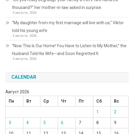
thousand?” her mother-in-law asked in surprise.
5 августа, 2026
“My daughter from my first marriage will live with us,” Viktor
told his young wife.
5 августа, 2026
“Now This Is Our Home! You Have to Listen to My Mother,” the
Husband Told His Wife—and Soon Regretted It.
5 августа, 2026
CALENDAR
Август 2026
Пн
Вт
Ср
Чт
Пт
Сб
Вс
1
2
3
4
5
6
7
8
9
10
11
12
13
14
15
16