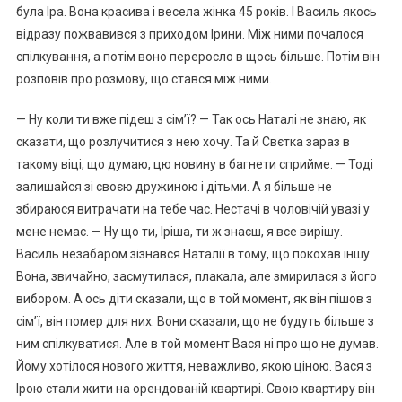
була Іра. Вона красива і весела жінка 45 років. І Василь якось
відразу пожвавився з приходом Ірини. Між ними почалося
спілкування, а потім воно переросло в щось більше. Потім він
розповів про розмову, що стався між ними.
— Ну коли ти вже підеш з сім’ї? — Так ось Наталі не знаю, як
сказати, що розлучитися з нею хочу. Та й Свєтка зараз в
такому віці, що думаю, цю новину в багнети сприйме. — Тоді
залишайся зі своєю дружиною і дітьми. А я більше не
збираюся витрачати на тебе час. Нестачі в чоловічій увазі у
мене немає. — Ну що ти, Іріша, ти ж знаєш, я все вирішу.
Василь незабаром зізнався Наталії в тому, що покохав іншу.
Вона, звичайно, засмутилася, плакала, але змирилася з його
вибором. А ось діти сказали, що в той момент, як він пішов з
сім’ї, він помер для них. Вони сказали, що не будуть більше з
ним спілкуватися. Але в той момент Вася ні про що не думав.
Йому хотілося нового життя, неважливо, якою ціною. Вася з
Ірою стали жити на орендованій квартирі. Свою квартиру він