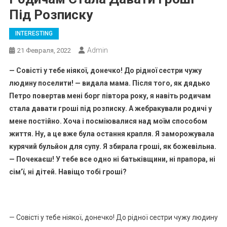
Під Розписку
INTERESTING
Admin
21 Февраля, 2022
— Совісті у тебе ніякої, донечко! До рідної сестри чужу
людину поселити! — видала мама. Після того, як дядько
Петро повертав мені борг півтора року, я навіть родичам
стала давати гроші під розписку. А жебракували родичі у
мене постійно. Хоча і посміювалися над моїм способом
життя. Ну, а це вже була остання крапля. Я заморожувала
курячий бульйон для супу. Я збирала гроші, як божевільна.
— Почекаєш! У тебе все одно ні батьківщини, ні прапора, ні
сім’ї, ні дітей. Навіщо тобі гроші?
— Совісті у тебе ніякої, донечко! До рідної сестри чужу людину