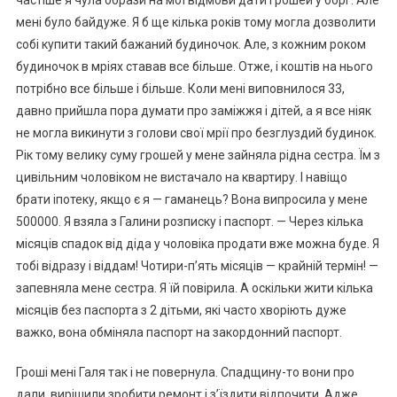
частіше я чула образи на мої відмови дати грошей у борг. Але
мені було байдуже. Я б ще кілька років тому могла дозволити
собі купити такий бажаний будиночок. Але, з кожним роком
будиночок в мріях ставав все більше. Отже, і коштів на нього
потрібно все більше і більше. Коли мені виповнилося 33,
давно прийшла пора думати про заміжжя і дітей, а я все ніяк
не могла викинути з голови свої мрії про безглуздий будинок.
Рік тому велику суму грошей у мене зайняла рідна сестра. Їм з
цивільним чоловіком не вистачало на квартиру. І навіщо
брати іпотеку, якщо є я — гаманець? Вона випросила у мене
500000. Я взяла з Галини розписку і паспорт. — Через кілька
місяців спадок від діда у чоловіка продати вже можна буде. Я
тобі відразу і віддам! Чотири-п’ять місяців — крайній термін! —
запевняла мене сестра. Я їй повірила. А оскільки жити кілька
місяців без паспорта з 2 дітьми, які часто хворіють дуже
важко, вона обміняла паспорт на закордонний паспорт.
Гроші мені Галя так і не повернула. Спадщину-то вони про
дали, вирішили зробити ремонт і з’їздити відпочити. Адже