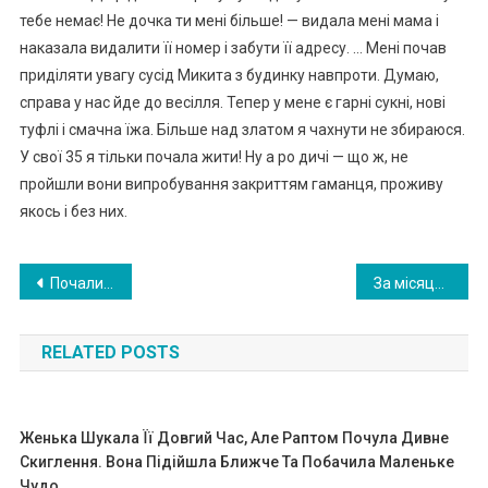
тебе немає! Не дочка ти мені більше! — видала мені мама і
наказала видалити її номер і забути її адресу. … Мені почав
приділяти увагу сусід Микита з будинку навпроти. Думаю,
справа у нас йде до весілля. Тепер у мене є гарні сукні, нові
туфлі і смачна їжа. Більше над златом я чахнути не збираюся.
У свої 35 я тільки почала жити! Ну а ро дичі — що ж, не
пройшли вони випробування закриттям гаманця, проживу
якось і без них.
Навигация
Почали їсти салат. Майбутній чоловік зморщився: «А чого так пересолила?». Таня зніяковіло посміхнулася, поставила йому запечену качку. Майбутній чоловік пожував шматочок: «Жор стковата». Йому не сподобалося і все інше.
За місяць до весілля Віктор приїхав додому з роботи і повідомив, що завтра нас відвідають його батьки…
по
RELATED POSTS
записям
Женька Шукала Її Довгий Час, Але Раптом Почула Дивне
Скиглення. Вона Підійшла Ближче Та Побачила Маленьке
Чудо