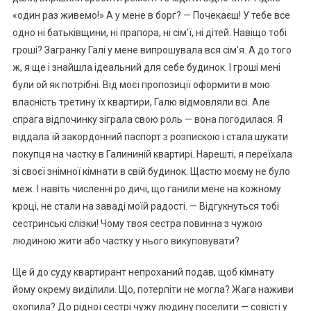
«один раз живемо!» А у мене в борг? — Почекаєш! У тебе все
одно ні батьківщини, ні прапора, ні сім’ї, ні дітей. Навіщо тобі
гроші? Загранку Галі у мене випрошувала вся сім’я. А до того
ж, я ще і знайшла ідеальний для себе будинок. І гроші мені
були ой як потрібні. Від моєї пропозиції оформити в мою
власність третину їх квартири, Галю відмовляли всі. Але
спрага відпочинку зіграла свою роль — вона погодилася. Я
віддала їй закордонний паспорт з розпискою і стала шукати
покупця на частку в Галининій квартирі. Нарешті, я переїхала
зі своєї знімної кімнати в свій будинок. Щастю моєму не було
меж. І навіть численні ро дичі, що ганили мене на кожному
кроці, не стали на заваді моїй радості. — Відгукнуться тобі
сестринські слізки! Чому твоя сестра повинна з чужою
людиною жити або частку у нього викуповувати?
Ще й до суду квартирант непроханий подав, щоб кімнату
йому окрему виділили. Що, потерпіти не могла? Жага наживи
охопила? До рідної сестрі чужу людину поселити — совісті у