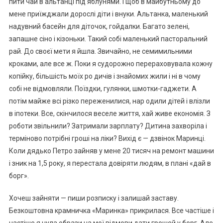
пити чай в альтанці під яблунями. І щоб в майбутньому до
мене приїжджали дорослі діти і внуки. Альтанка, маленький
надувний басейн для діточок, гойдалки. Багато зелені,
запашне сіно і кізоньки. Такий собі маленький пасторальний
рай. До своєї мети я йшла. Звичайно, не семимильними
кроками, але все ж. Поки я судорожно перераховувала кожну
копійку, більшість моїх ро дичів і знайомих жили і ні в чому
собі не відмовляли. Поїздки, гулянки, шмотки-гаджети. А
потім майже всі різко переженилися, нар одили дітей і влізли
в іпотеки. Все, скінчилося веселе життя, хай живе економія. З
роботи звільнили? Затримали зарплату? Дитина захворіла і
терміново потрібні гроші на ліки? Вихід є — дзвінок Маринці.
Коли дядько Петро зайняв у мене 20 тисяч на ремонт машини
і зник на 1,5 року, я перестала довіряти людям, в плані «дай в
борг».
Хочеш зайняти — пиши розписку і залишай заставу.
Безкоштовна крамничка «Маринка» прикрилася. Все частіше і