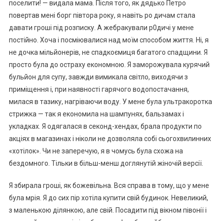
поселити! — видала мама. Після того, як дядько Петро
повертав мені борг півтора року, я навіть ро дичам стала
давати гроші під розписку. А жебракували р0дичі у мене
постійно. Хоча і посміювалися над моїм способом життя. Ні, я
не дочка мільйонерів, не спадкоємиця багатого спадщини. Я
просто була до остраху економною. Я заморожувала курячий
бульйон для супу, завжди вимикала світло, виходячи з
приміщення і, при наявності гарячого водопостачання,
милася в тазику, нагріваючи воду. У мене була ультракоротка
стрижка — так я економила на шампунях, бальзамах і
укладках. Я одягалася в секонд-хендах, брала продукти по
акціях в магазинах і ніколи не дозволяла собі сьогохвилинних
«хотілок». Чи не заперечую, я в чомусь була схожа на
бездомного. Тільки в більш-менш доглянутій жіночій версії.
Я збирала гроші, як божевільна. Вся справа в тому, що у мене
була мрія. Я до сих пір хотіла купити свій будинок. Невеликий,
з маленькою ділянкою, але свій. Посадити під вікном півонії і