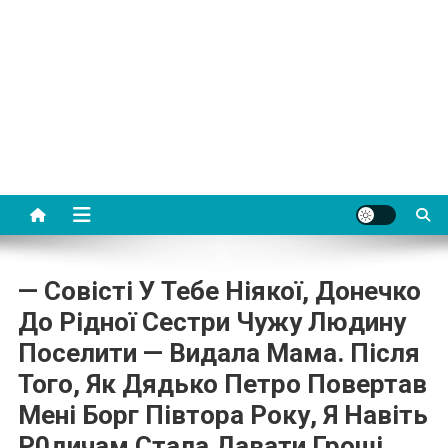
— Совісті У Тебе Ніякої, Донечко
До Рідної Сестри Чужу Людину
Поселити — Видала Мама. Після
Того, Як Дядько Петро Повертав
Мені Борг Півтора Року, Я Навіть
Р0дичам Стала Давати Гроші