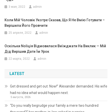
3 мая, 2022
admin
Коли Мій Чоловік Укотре Сказав, Що Я Не Вмію Готувати –
Вирішила Його Провчити
25 апреля, 2022
admin
Оскільки Nоlіція Відмовилася Виїжджати На Виклик — Мій
Дід Вирішив Дати Їм Урок
22 марта, 2022
admin
LATEST
Get dressed and get out. Now!” Alexander demanded. His wife
had no idea what would happen next.
5 августа, 2026
“Do you really begrudge your family a mere two hundred