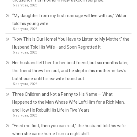
thousand?” her mother-in-law asked in surprise.
5 августа, 2026
“My daughter from my first marriage will live with us,” Viktor
told his young wife.
5 августа, 2026
“Now This Is Our Home! You Have to Listen to My Mother,” the
Husband Told His Wife—and Soon Regretted It.
5 августа, 2026
Her husband left her for her best friend, but six months later,
the friend threw him out, and he slept in his mother-in-law’s
bathhouse until his ex-wife found out.
5 августа, 2026
Three Children and Not a Penny to His Name — What
Happened to the Man Whose Wife Left Him for a Rich Man,
and How He Rebuilt His Life in Five Years
5 августа, 2026
“Feed me first, then you can rest,” the husband told his wife
when she came home from a night shift.