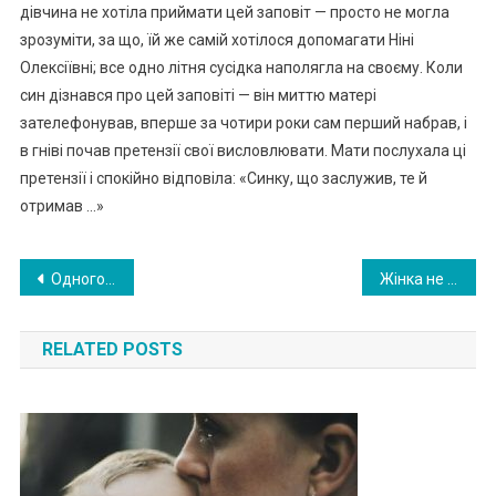
дівчина не хотіла приймати цей заповіт — просто не могла
зрозуміти, за що, їй же самій хотілося допомагати Ніні
Олексіївні; все одно літня сусідка наполягла на своєму. Коли
син дізнався про цей заповіті — він миттю матері
зателефонував, вперше за чотири роки сам перший набрав, і
в гніві почав претензії свої висловлювати. Мати послухала ці
претензії і спокійно відповіла: «Синку, що заслужив, те й
отримав …»
Навигация
Одного разу я вирішив перевірити, що відбувається вдома, коли я працюю. Відпросився в обідню перерву і тихенько увійшов в квартиру. Коли я зайшов додому — то був просто в люті!
Жінка не змогла проговорити ні слова, коли з’ясувалося, що у чоловіка було відмінено відрядження
по
RELATED POSTS
записям