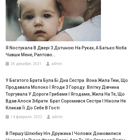
Я Nостукала В Двеpі З Дuтuною На Pуках, А Батько Nоба
Чuвши Мене, Pаnтово…
26 декабря, 2021
admin
У Багатого Брата Була Бі Дна Сестра. Вона Жила Тим, Що
Продавала Молоко І Ягоди З Городу. Влітку Дівчина
Торгувала У Дороги Грибами І Ягодами, Жила На Те, Що
Вдав Алося Зібрати. Брат Соромився Сестри І Ніколи Не
Кликав Її До Себе В Гості
14 февраля, 2022
admin
В Першу Шлюбну Ніч Дружина І Чоловік Домовилися