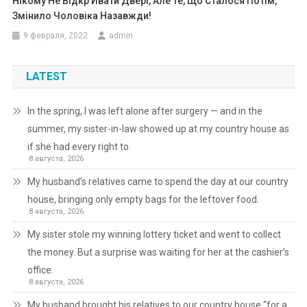
Нікому Не Відкр Ивати Двері, Але Те, Що Сталося Потім,
Змінило Чоловіка Назавжди!
9 февраля, 2022
admin
LATEST
In the spring, I was left alone after surgery — and in the
summer, my sister-in-law showed up at my country house as
if she had every right to.
8 августа, 2026
My husband’s relatives came to spend the day at our country
house, bringing only empty bags for the leftover food.
8 августа, 2026
My sister stole my winning lottery ticket and went to collect
the money. But a surprise was waiting for her at the cashier’s
office.
8 августа, 2026
My husband brought his relatives to our country house “for a