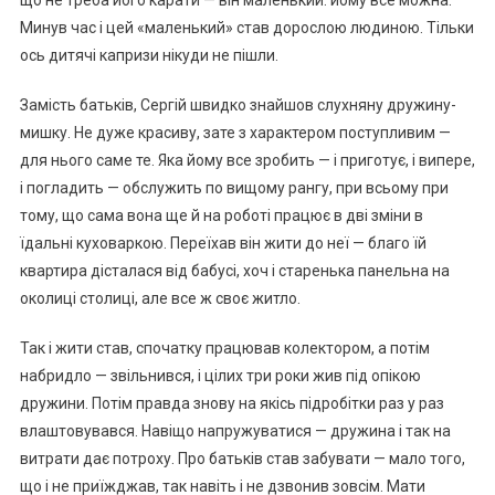
що не треба його карати — він маленький: йому все можна.
Минув час і цей «маленький» став дорослою людиною. Тільки
ось дитячі капризи нікуди не пішли.
Замість батьків, Сергій швидко знайшов слухняну дружину-
мишку. Не дуже красиву, зате з характером поступливим —
для нього саме те. Яка йому все зробить — і приготує, і випере,
і погладить — обслужить по вищому рангу, при всьому при
тому, що сама вона ще й на роботі працює в дві зміни в
їдальні куховаркою. Переїхав він жити до неї — благо їй
квартира дісталася від бабусі, хоч і старенька панельна на
околиці столиці, але все ж своє житло.
Так і жити став, спочатку працював колектором, а потім
набридло — звільнився, і цілих три роки жив під опікою
дружини. Потім правда знову на якісь підробітки раз у раз
влаштовувався. Навіщо напружуватися — дружина і так на
витрати дає потроху. Про батьків став забувати — мало того,
що і не приїжджав, так навіть і не дзвонив зовсім. Мати