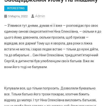
INTERESTING
Admin
5 Марта, 2022
— З’явився тут днями, думав ні її вже — розповідає про своє
єдиному синові сімдесятилітня Ніна Олексіївна, — скільки я до
цього йому дзвонила, скільки просила, щоб приїхав —
відвідав, все дарма! Тому що я хворіла, два роки з ліжка
встати не могла, і зараз ледве встаю — тільки до кухні дійти,
та до вбиральні … Син Ніни Олексіївни, тридцятип’ятирічний
Сергій, в дитинстві був улюбленцем своїх батьків. Вже як
вони його тоді не балували.
Купували все, що тільки попросить. Дозволяли буквально
все. Тільки батько його трохи покарає, хлопчик біжить
відразу до матері. І тут Ніна Олексіївна висловить батькові,