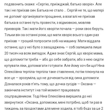
подзвонить скаже: «Сергію, приїжджай, батько хворіє». Але
так і не приїхав син. Батька не стало … Сергій не те, що матері
не допоміг організувати прощання, а взагалі не приїхав
батька в останні путь провести, з відмовкою, мовляв
прихворів. Так і мати його хворіти почала — роки своє беруть.
Тільки він за останні роки, що мати хворіє всього один раз
приїхав — грошей попросити собі на машину. Мати віддала
останнє, що у неї було з заощаджень — собі залишила лише
20 тисяч на всяк випадок. Адже знає Сергій, що хворіє мама,
що допомогти треба — або до себе забрати, або з нею сидіти
купувати ліки, допомагати готувати. Але йому хоч би що! Ніна
Олексіївна терпіла-терпіла таке ставлення, потім плюнула на
все це — зрозуміла, що не дочекається від сина допомоги.
Дізналася років п’ять тому, що дочка сусідів — Оксана —
закінчила інститут і на той момент працювала
соцпрацівником. Тоді Ніна Олексіївна вирішила до неї
звернутися: «Оксана, допоможи, мені потрібно, щоб ти раз в
тиждень за продуктами для мене ходила, я тобі буду за це 2