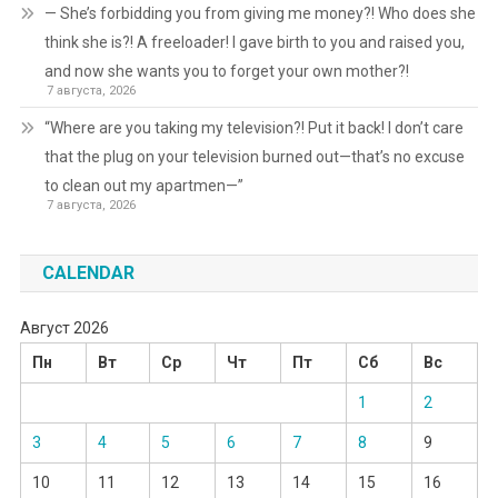
— She’s forbidding you from giving me money?! Who does she
think she is?! A freeloader! I gave birth to you and raised you,
and now she wants you to forget your own mother?!
7 августа, 2026
“Where are you taking my television?! Put it back! I don’t care
that the plug on your television burned out—that’s no excuse
to clean out my apartmen—”
7 августа, 2026
CALENDAR
Август 2026
Пн
Вт
Ср
Чт
Пт
Сб
Вс
1
2
3
4
5
6
7
8
9
10
11
12
13
14
15
16