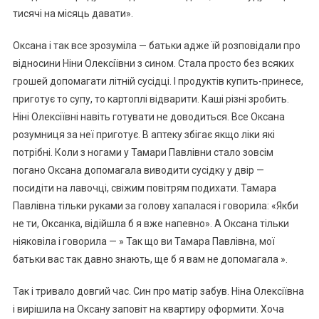
тисячі на місяць давати».
Оксана і так все зрозуміла — батьки адже їй розповідали про
відносини Ніни Олексіївни з сином. Стала просто без всяких
грошей допомагати літній сусідці. І продуктів купить-принесе,
приготує то супу, то картоплі відварити. Каші різні зробить.
Ніні Олексіївні навіть готувати не доводиться. Все Оксана
розумниця за неї приготує. В аптеку збігає якщо ліки які
потрібні. Коли з ногами у Тамари Павлівни стало зовсім
погано Оксана допомагала виводити сусідку у двір —
посидіти на лавочці, свіжим повітрям подихати. Тамара
Павлівна тільки руками за голову хапалася і говорила: «Якби
не ти, Оксанка, відійшла б я вже напевно». А Оксана тільки
ніяковіла і говорила — » Так що ви Тамара Павлівна, мої
батьки вас так давно знають, ще б я вам не допомагала ».
Так і тривало довгий час. Син про матір забув. Ніна Олексіївна
і вирішила на Оксану заповіт на квартиру оформити. Хоча