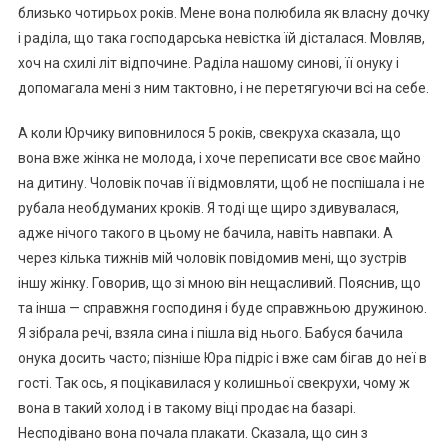
близько чотирьох років. Мене вона полюбила як власну дочку
і раділа, що така господарська невістка їй дісталася. Мовляв,
хоч на схилі літ відпочине. Раділа нашому синові, її онуку і
допомагала мені з ним тактовно, і не перетягуючи всі на себе.
А коли Юрчику виповнилося 5 років, свекруха сказала, що
вона вже жінка не молода, і хоче переписати все своє майно
на дитину. Чоловік почав її відмовляти, щоб не поспішала і не
рубала необдуманих кроків. Я тоді ще щиро здивувалася,
адже нічого такого в цьому не бачила, навіть навпаки. А
через кілька тижнів мій чоловік повідомив мені, що зустрів
іншу жінку. Говорив, що зі мною він нещасливий. Пояснив, що
та інша — справжня господиня і буде справжньою дружиною.
Я зібрала речі, взяла сина і пішла від нього. Бабуся бачила
онука досить часто; пізніше Юра підріс і вже сам бігав до неї в
гості. Так ось, я поцікавилася у колишньої свекрухи, чому ж
вона в такий холод і в такому віці продає на базарі.
Несподівано вона почала плакати. Сказала, що син з