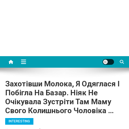
Захотівши Молока, Я Одяглася І
Побігла На Базар. Ніяк Не
Очікувала Зустріти Там Маму
Свого Колишнього Чоловіка …
INTERESTING