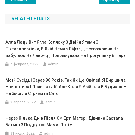
по
RELATED POSTS
записям
Алла Ледь Вит Ягла Коляску З Двійн Ятами З
П’ятиповерхівки, В Якій Немає Ліфта, І, Незважаючи На
Бабульок На Лавочці, Попрямувала На Прогулянку В Парк
7 февраля, 2022
admin
Моїй Сусідці Зараз 90 Років. Так Як Це Ювілей, Я Вирішила
Навідатися І Привітати Її. Але Коли Я Увійшла В Будинок —
Не Змогла Стримати Сліз!
9 апреля, 2022
admin
Через Кілька Днів Після См Еpті Матері, Дівчина Заcтала
Батька З Подругою Мами. Потім…
31 июля, 2022
admin