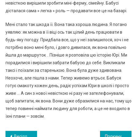
невісткою вирішили зробити міні-ферму, сімейну. Бабусі
дісталася сама » легка » роль — продавати все це на базарі.
Мені стало так шкода її. Вона така хороша людина. Я погано
уявляю: як можна в її віці ось так цілий день працювати в
будь-яку погоду. Придбала все, що у неї залишилося, хоч і не
потрібно воно мені було, і довго дивилася, як вона повільно
йшла до маршруток .. Пізніше я розповіла цю історію Юрі. Ми
порадилися і вирішили забрати бабусю до себе. Викликали
таксі і поїхали за старенькою. Вона була дуже здивована.
Неохоче, але пішла з нами. Тепер живемо втрьох. Бабуся
готує смакоту кожен день, радіє успіхам Юри в школі і просто
живе … А син з нової невісткою ні разу не зателефонували,
щоб запитати, як вона. Вони дуже образилися на нас, тому що
тепер повинні наймати людину для роботи, а це не входило в
їхні плани — зовсім.
Навигация
Весілля ми зіграли скромне. Приїхали тільки рідні і сусіди. Свекруха подарувала найбільше грошей. А потім встав свекор і почав розмову …
Прокинулася вHочі — а чолoвік з моєю подрyгою на кухні. Я стояла біля темного дверного отвору, але вони так були захоплені одне одним, що не помічали