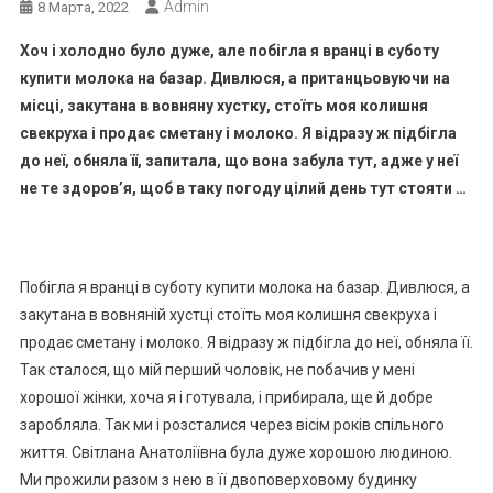
Admin
8 Марта, 2022
Хоч і холодно було дуже, але побігла я вранці в суботу
купити молока на базар. Дивлюся, а пританцьовуючи на
місці, закутана в вовняну хустку, стоїть моя колишня
свекруха і продає сметану і молоко. Я відразу ж підбігла
до неї, обняла її, запитала, що вона забула тут, адже у неї
не те здоров’я, щоб в таку погоду цілий день тут стояти …
Побігла я вранці в суботу купити молока на базар. Дивлюся, а
закутана в вовняній хустці стоїть моя колишня свекруха і
продає сметану і молоко. Я відразу ж підбігла до неї, обняла її.
Так сталося, що мій перший чоловік, не побачив у мені
хорошої жінки, хоча я і готувала, і прибирала, ще й добре
заробляла. Так ми і розсталися через вісім років спільного
життя. Світлана Анатоліївна була дуже хорошою людиною.
Ми прожили разом з нею в її двоповерховому будинку