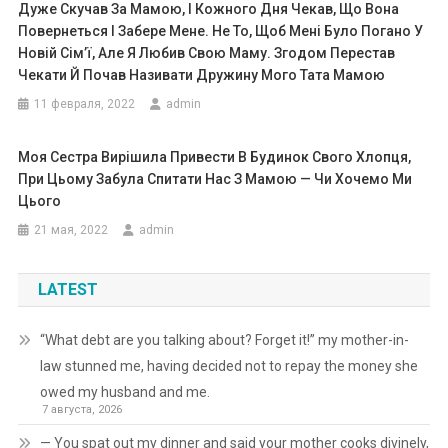
Дуже Скучав За Мамою, І Кожного Дня Чекав, Що Вона
Повернеться І Забере Мене. Не То, Щоб Мені Було Погано У
Новій Сім’ї, Але Я Любив Свою Маму. Згодом Перестав
Чекати Й Почав Називати Дружину Мого Тата Мамою
11 февраля, 2022
admin
Моя Сестра Вирішила Привести В Будинок Свого Хлопця,
При Цьому Забула Спитати Нас З Мамою — Чи Хочемо Ми
Цього
21 мая, 2022
admin
LATEST
“What debt are you talking about? Forget it!” my mother-in-
law stunned me, having decided not to repay the money she
owed my husband and me.
7 августа, 2026
— You spat out my dinner and said your mother cooks divinely,