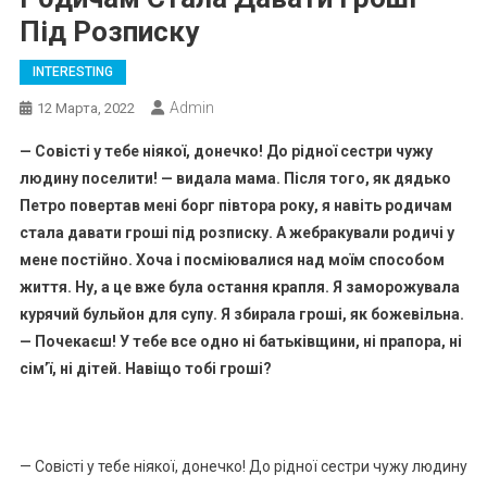
Під Розписку
INTERESTING
Admin
12 Марта, 2022
— Совісті у тебе ніякої, донечко! До рідної сестри чужу
людину поселити! — видала мама. Після того, як дядько
Петро повертав мені борг півтора року, я навіть родичам
стала давати гроші під розписку. А жебракували родичі у
мене постійно. Хоча і посміювалися над моїм способом
життя. Ну, а це вже була остання крапля. Я заморожувала
курячий бульйон для супу. Я збирала гроші, як божевільна.
— Почекаєш! У тебе все одно ні батьківщини, ні прапора, ні
сім’ї, ні дітей. Навіщо тобі гроші?
— Совісті у тебе ніякої, донечко! До рідної сестри чужу людину