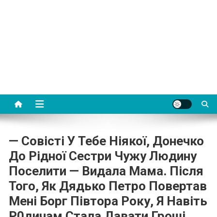
— Совісті У Тебе Ніякої, Донечко
До Рідної Сестри Чужу Людину
Поселити — Видала Мама. Після
Того, Як Дядько Петро Повертав
Мені Борг Півтора Року, Я Навіть
Р0дичам Стала Давати Гроші