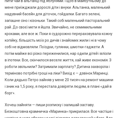
пити чай в альтанці під яблунями. І щоб в майбутньому до
мене приїжджали дорослі діти і внуки. Альтанка, маленький
надувний басейн для діточок, гойдалки. Багато зелені,
запашне сіно і кізоньки. Такий собі маленький пасторальний
рай. До своєї мети я йшла. Звичайно, не семимильними
кроками, але все ж. Поки я судорожно перераховувала кожну
копійку, більшість моїх ро дичів і знайомих жили і ні в чому
собі не відмовляли. Поїздки, гулянки, шмотки-гаджети. А
потім майже всі різко переженилися, нар одили дітей і влізли
в іпотеки. Все, скінчилося веселе життя, хай живе економія. З
роботи звільнили? Затримали зарплату? Дитина захворіла і
терміново потрібні гроші на ліки? Вихід є — дзвінок Маринці.
Коли дядько Петро зайняв у мене 20 тисяч на ремонт машини
і зник на 1,5 року, я перестала довіряти людям, в плані «дай в
борг».
Хочеш зайняти — пиши розписку і залишай заставу.
Безкоштовна крамничка «Маринка» прикрилася. Все частіше і