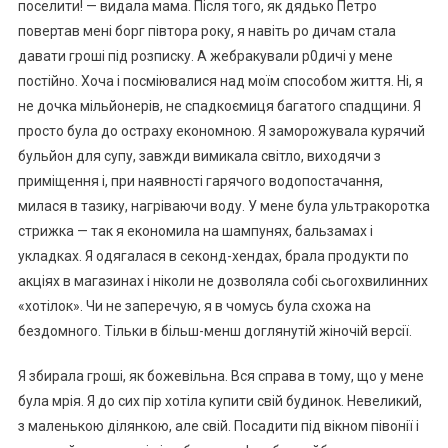
поселити! — видала мама. Після того, як дядько Петро
повертав мені борг півтора року, я навіть ро дичам стала
давати гроші під розписку. А жебракували р0дичі у мене
постійно. Хоча і посміювалися над моїм способом життя. Ні, я
не дочка мільйонерів, не спадкоємиця багатого спадщини. Я
просто була до остраху економною. Я заморожувала курячий
бульйон для супу, завжди вимикала світло, виходячи з
приміщення і, при наявності гарячого водопостачання,
милася в тазику, нагріваючи воду. У мене була ультракоротка
стрижка — так я економила на шампунях, бальзамах і
укладках. Я одягалася в секонд-хендах, брала продукти по
акціях в магазинах і ніколи не дозволяла собі сьогохвилинних
«хотілок». Чи не заперечую, я в чомусь була схожа на
бездомного. Тільки в більш-менш доглянутій жіночій версії.
Я збирала гроші, як божевільна. Вся справа в тому, що у мене
була мрія. Я до сих пір хотіла купити свій будинок. Невеликий,
з маленькою ділянкою, але свій. Посадити під вікном півонії і