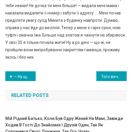
тебе немає! Не дочка ти мені більше! — видала мені мама і
наказала видалити її номер і забути її адресу. … Мені почав
приділяти увагу сусід Микита з будинку навпроти. Думаю,
справа у нас йде до весілля. Тепер у мене є гарні сукні, нові
туфлі і смачна їжа. Більше над златом я чахнути не збираюся.
У свої 35 я тільки почала жити! Ну а ро дичі — що ж, не
пройшли вони випробування закриттям гаманця, проживу
якось і без них.
Навигация
— Ну що, Лена, збирай речі, будинок цей ми на продаж виставили, ти дівчина у нас тепер доросла, сама про себе подбати зможеш
Того вечора чоловік поїхав у відрядження — і Леся була вдома одна. Раптом пролунав дзвінок у домофон …
по
RELATED POSTS
записям
Мій Рідний Батько, Коли Був Одру Жений На Мамі, Завжди
Ходив В Гості До Знайомих І Друзів Один, Так Як
Соромився Своєї Дружини. Так Ось Чому