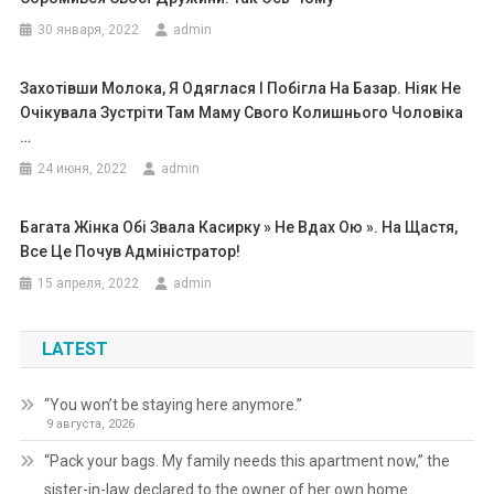
30 января, 2022
admin
Захотівши Молока, Я Одяглася І Побігла На Базар. Ніяк Не
Очікувала Зустріти Там Маму Свого Колишнього Чоловіка
…
24 июня, 2022
admin
Багата Жінка Обі Звала Касирку » Не Вдах Ою ». На Щастя,
Все Це Почув Адміністратор!
15 апреля, 2022
admin
LATEST
“You won’t be staying here anymore.”
9 августа, 2026
“Pack your bags. My family needs this apartment now,” the
sister-in-law declared to the owner of her own home.