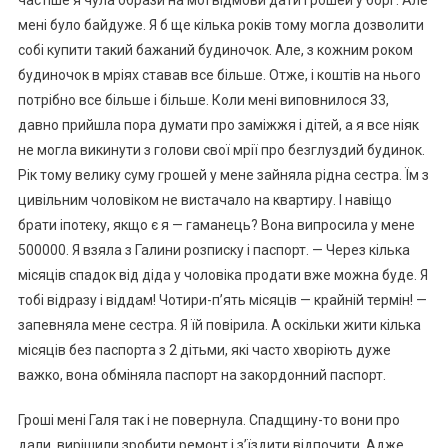
частіше я чула образи на мої відмови дати грошей у борг. Але
мені було байдуже. Я б ще кілька років тому могла дозволити
собі купити такий бажаний будиночок. Але, з кожним роком
будиночок в мріях ставав все більше. Отже, і коштів на нього
потрібно все більше і більше. Коли мені виповнилося 33,
давно прийшла пора думати про заміжжя і дітей, а я все ніяк
не могла викинути з голови свої мрії про безглуздий будинок.
Рік тому велику суму грошей у мене зайняла рідна сестра. Їм з
цивільним чоловіком не вистачало на квартиру. І навіщо
брати іпотеку, якщо є я — гаманець? Вона випросила у мене
500000. Я взяла з Галини розписку і паспорт. — Через кілька
місяців спадок від діда у чоловіка продати вже можна буде. Я
тобі відразу і віддам! Чотири-п’ять місяців — крайній термін! —
запевняла мене сестра. Я їй повірила. А оскільки жити кілька
місяців без паспорта з 2 дітьми, які часто хворіють дуже
важко, вона обміняла паспорт на закордонний паспорт.
Гроші мені Галя так і не повернула. Спадщину-то вони про
дали, вирішили зробити ремонт і з’їздити відпочити. Адже