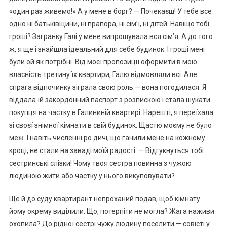
«один раз живемо!» А у мене в борг? — Почекаєш! У тебе все
одно ні батьківщини, ні прапора, ні сім’ї, ні дітей. Навіщо тобі
гроші? Загранку Галі у мене випрошувала вся сім’я. А до того
ж, я ще і знайшла ідеальний для себе будинок. І гроші мені
були ой як потрібні. Від моєї пропозиції оформити в мою
власність третину їх квартири, Галю відмовляли всі. Але
спрага відпочинку зіграла свою роль — вона погодилася. Я
віддала їй закордонний паспорт з розпискою і стала шукати
покупця на частку в Галининій квартирі. Нарешті, я переїхала
зі своєї знімної кімнати в свій будинок. Щастю моєму не було
меж. І навіть численні ро дичі, що ганили мене на кожному
кроці, не стали на заваді моїй радості. — Відгукнуться тобі
сестринські слізки! Чому твоя сестра повинна з чужою
людиною жити або частку у нього викуповувати?
Ще й до суду квартирант непроханий подав, щоб кімнату
йому окрему виділили. Що, потерпіти не могла? Жага наживи
охопила? До рідної сестрі чужу людину поселити — совісті у