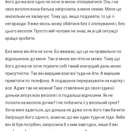
його дочка все одно не хоче зі мною спілкуватися. Ось і на
своє весілля вона батька запросила, а мене немає. Мене це
аніскільки не засмучує. Тому що, якщо подумати, то це її
негаразди. Я вже якось можу обійтися без її спілкування і, без
цього весілля. Просто мій чоловік не знає, як в цій ситуації
краще зробити.
Без мене він йти не хоче. Бо вважає, що це не правильно по
відношенню до мене. Так зі мною він піти не може. Тому що
його дочка не хоче псувати собі такий значущий день моєю
присутністю. Так він вирішив взагалі туди не йти. А вирішив
привітати по телефону. А подарунок перерахувати на картку і
все. Адже так не можна! Таке ставлення до своєї єдиної
доньки зіпсує всю весілля і їх подальші відносини. Як не
поїхати на весілля дочки? І не побачити її у весільній сукні?
Хоча мені здається, що донька не дуже хоче його там бачити.
Запрошує його одного, знаючи, що він один туди не піде. Якби
він їй був потрібен, запросила б з ким завгодно, лише б він