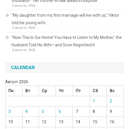
thousand?” her mother-in-law asked in surprise.
5 августа, 2026
“My daughter from my first marriage will live with us,” Viktor
told his young wife.
5 августа, 2026
“Now This Is Our Home! You Have to Listen to My Mother,” the
Husband Told His Wife—and Soon Regretted It.
5 августа, 2026
CALENDAR
Август 2026
Пн
Вт
Ср
Чт
Пт
Сб
Вс
1
2
3
4
5
6
7
8
9
10
11
12
13
14
15
16