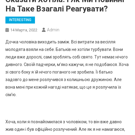
На Таке Взагалі Реагувати?
INTERESTING
Admin
14 Марта, 2022
Дочка чоловіка виходить заміж. Всі витрати за весілля
молодята взяли на себе. Батьків не хотіли турбувати. Вони
люди вже дорослі, самі зроблять собі свято. Тут немає нічого
дивного. Своїй падчерки, м’яко кажучи, я не подобаюся. Хоча
зі свого боку я їй нічого поганого не зробила. Її батько
задовго до мене розлучився з колишньою дружиною. Але
вона мені при кожній нагоді натякає, що це я розлучила їх
сім’ю.
Хоча, коли я познайомилася з чоловіком, то він вже давно
жив один і був офіційно розлучений. Але як я не намагаюся,