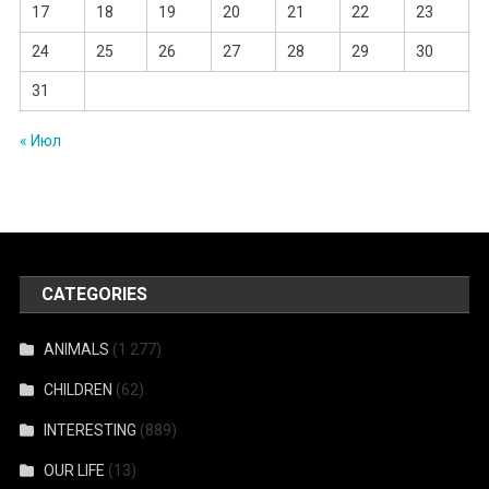
17
18
19
20
21
22
23
24
25
26
27
28
29
30
31
« Июл
CATEGORIES
ANIMALS
(1 277)
CHILDREN
(62)
INTERESTING
(889)
OUR LIFE
(13)