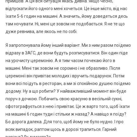
прийшов. А ця вся ситуація якась дивна. Якщо чесно,
відпускати його одного мені хочеться. Це інше місто, від нас
їхати 5-6 годин на машині. А значить, йому доведеться десь
там ночувати. Ні, мені це зовсім не подобається. Я не те що
дуже ревнива, але якось не по собі.
Я запропонувала йому інший варіант. Ми з ним разом поїдемо
відразу в ЗАГС, де вони будуть розписуватися. Він один піде
на урочисту церемонію. А я тим часом почекаю його в
машині. Мені так зовсім не соромно і не образливо. Після
церемонії він привітає молодих і вручить подарунок. Потім
вони всі поїдуть в ресторан, а ми зі спокійною душею поїдемо
додому. Ну а що робити? У найважливіший момент він буде
поруч з дочкою. Побачить свою красуню в весільній сукні,
сфотографується з нею і привітає. Це ж варто того, щоб їхати
на машині 6 годин туди і стільки ж назад? А навіщо я поїду?
Бо дорога далека. Для того, щоб йому не було нудно. І про
всяк випадок, раптом щось в дорозі трапиться. Гарний