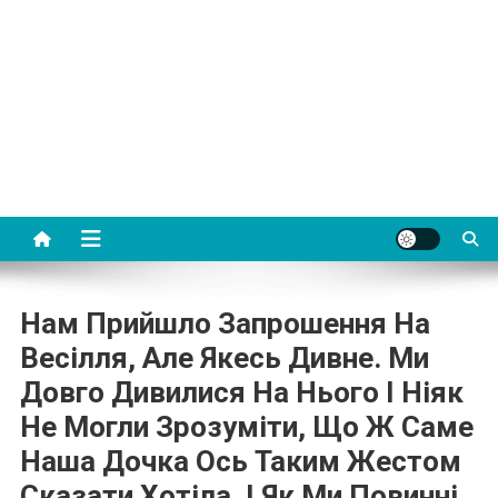
Нам Прийшло Запрошення На
Весілля, Але Якесь Дивне. Ми
Довго Дивилися На Нього І Ніяк
Не Могли Зрозуміти, Що Ж Саме
Наша Дочка Ось Таким Жестом
Сказати Хотіла. І Як Ми Повинні