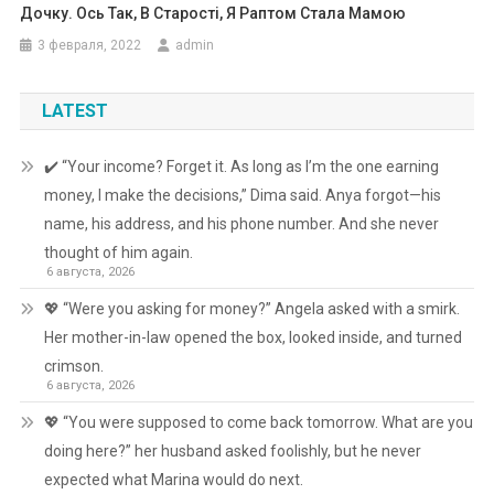
Дочку. Ось Так, В Старості, Я Раптом Стала Мамою
3 февраля, 2022
admin
LATEST
✔️ “Your income? Forget it. As long as I’m the one earning
money, I make the decisions,” Dima said. Anya forgot—his
name, his address, and his phone number. And she never
thought of him again.
6 августа, 2026
💖 “Were you asking for money?” Angela asked with a smirk.
Her mother-in-law opened the box, looked inside, and turned
crimson.
6 августа, 2026
💖 “You were supposed to come back tomorrow. What are you
doing here?” her husband asked foolishly, but he never
expected what Marina would do next.