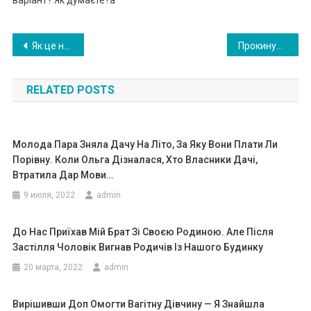
варіант? Як думаєте?a
Навигация
Як це не зраджувала? Лікар чітко сказав, що я ніколи не зможу мати дітей
Прокинулася вHочі — а чолoвік з моєю подрyгою на кухні. Я стояла біля темного дверного отвору, але вони так були захоплені одне одним, що не помічали
по
RELATED POSTS
записям
Молода Пара Зняла Дачу На Літо, За Яку Вони Плати Ли
Порівну. Коли Ольга Дізналася, Хто Власники Дачі,
Втратила Дар Мови…
9 июля, 2022
admin
До Нас Приїхав Мій Брат Зі Своєю Родиною. Але Після
Застілля Чоловік Вигнав Родичів Із Нашого Будинку
20 марта, 2022
admin
Вирішивши Доп Омогти Вагітну Дівчину — Я Знайшла