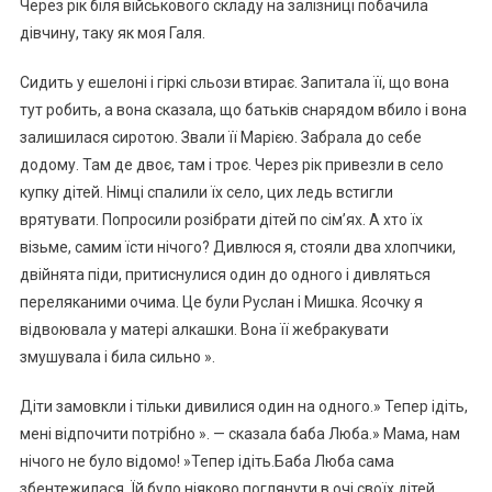
Через рік біля військового складу на залізниці побачила
дівчину, таку як моя Галя.
Сидить у ешелоні і гіркі сльози втирає. Запитала її, що вона
тут робить, а вона сказала, що батьків снарядом вбило і вона
залишилася сиротою. Звали її Марією. Забрала до себе
додому. Там де двоє, там і троє. Через рік привезли в село
купку дітей. Німці спалили їх село, цих ледь встигли
врятувати. Попросили розібрати дітей по сім’ях. А хто їх
візьме, самим їсти нічого? Дивлюся я, стояли два хлопчики,
двійнята піди, притиснулися один до одного і дивляться
переляканими очима. Це були Руслан і Мишка. Ясочку я
відвоювала у матері алкашки. Вона її жебракувати
змушувала і била сильно ».
Діти замовкли і тільки дивилися один на одного.» Тепер ідіть,
мені відпочити потрібно ». — сказала баба Люба.» Мама, нам
нічого не було відомо! »Тепер ідіть.Баба Люба сама
збентежилася. Їй було ніяково поглянути в очі своїх дітей.