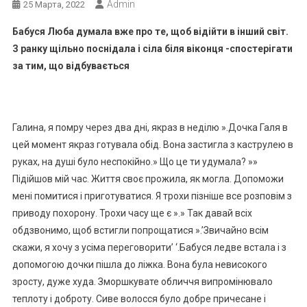
Admin
25 Марта, 2022
Бабуся Люба думала вже про те, щоб відійти в інший світ.
З ранку щільно поснідала і сіла біля віконця -спостерігати
за тим, що відбувається
Галина, я помру через два дні, якраз в неділю ».Дочка Галя в
цей момент якраз готувала обід. Вона застигла з каструлею в
руках, на душі було неспокійно.» Що це ти удумала? »»
Підійшов мій час. Життя своє прожила, як могла. Допоможи
мені помитися і приготуватися. Я трохи пізніше все розповім з
приводу похорону. Трохи часу ще є ».» Так давай всіх
обдзвонимо, щоб встигли попрощатися ».’Звичайно всім
скажи, я хочу з усіма переговорити’ ‘.Бабуся ледве встала і з
допомогою дочки пішла до ліжка. Вона була невисокого
зросту, дуже худа. Зморшкувате обличчя випромінювало
теплоту і доброту. Сиве волосся було добре причесане і