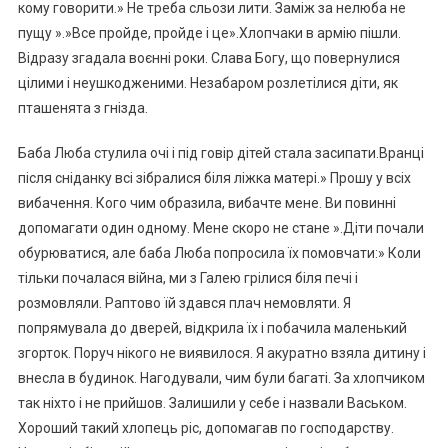
кому говорити.» Не треба сльози лити. Заміж за нелюба не
пущу ».»Все пройде, пройде і це».Хлопчаки в армію пішли.
Відразу згадала воєнні роки. Слава Богу, що повернулися
цілими і неушкодженими. Незабаром розлетілися діти, як
пташенята з гнізда.
Баба Люба стулила очі і під говір дітей стала засипати.Вранці
після сніданку всі зібралися біля ліжка матері.» Прошу у всіх
вибачення. Кого чим образила, вибачте мене. Ви повинні
допомагати один одному. Мене скоро не стане ».Діти почали
обурюватися, але баба Люба попросила їх помовчати:» Коли
тільки почалася війна, ми з Галею грілися біля печі і
розмовляли. Раптово їй здався плач немовляти. Я
попрямувала до дверей, відкрила їх і побачила маленький
згорток. Поруч нікого не виявилося. Я акуратно взяла дитину і
внесла в будинок. Нагодували, чим були багаті. За хлопчиком
так ніхто і не прийшов. Залишили у себе і назвали Васьком.
Хороший такий хлопець ріс, допомагав по господарству.