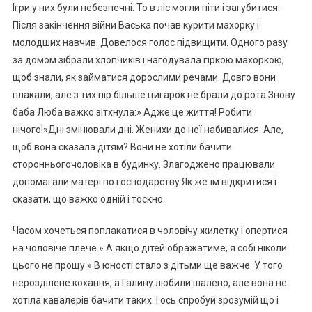
Ігри у них були небезпечні. То в ліс могли піти і загубитися.
Після закінчення війни Васька почав курити махорку і
молодших навчив. Довелося голос підвищити. Одного разу
за домом зібрали хлопчиків і нагодувала гіркою махоркою,
щоб знали, як займатися дорослими речами. Довго вони
плакали, але з тих пір більше цигарок не брали до рота.Знову
баба Люба важко зітхнула:» Адже це життя! Робити
нічого!»Дні змінювали дні. Женихи до неї набивалися. Але,
щоб вона сказала дітям? Вони не хотіли бачити
сторонньогочоловіка в будинку. Злагоджено працювали
допомагали матері по господарству.Як же їм відкритися і
сказати, що важко одній і тоскно.
Часом хочеться поплакатися в чоловічу жилетку і опертися
на чоловіче плече.» А якщо дітей ображатиме, я собі ніколи
цього не прощу ».В юності стало з дітьми ще важче. У того
нерозділене кохання, а Галину любили шалено, але вона не
хотіла кавалерів бачити таких. І ось спробуй зрозумій що і