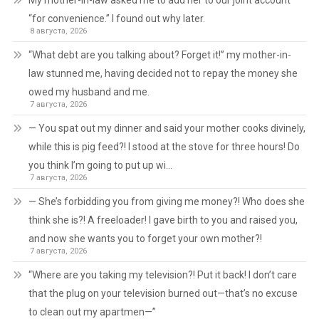
My mother-in-law asked me to add her to our joint account
“for convenience.” I found out why later.
8 августа, 2026
“What debt are you talking about? Forget it!” my mother-in-
law stunned me, having decided not to repay the money she
owed my husband and me.
7 августа, 2026
— You spat out my dinner and said your mother cooks divinely,
while this is pig feed?! I stood at the stove for three hours! Do
you think I’m going to put up wi…
7 августа, 2026
— She’s forbidding you from giving me money?! Who does she
think she is?! A freeloader! I gave birth to you and raised you,
and now she wants you to forget your own mother?!
7 августа, 2026
“Where are you taking my television?! Put it back! I don’t care
that the plug on your television burned out—that’s no excuse
to clean out my apartmen—”