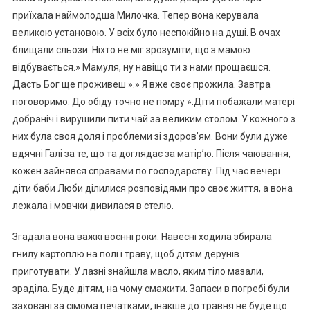
приїхала наймолодша Милочка. Тепер вона керувала
великою установою. У всіх було неспокійно на душі. В очах
блищали сльози. Ніхто не міг зрозуміти, що з мамою
відбувається.» Мамуля, ну навіщо ти з нами прощаєшся.
Дасть Бог ще проживеш ».» Я вже своє прожила. Завтра
поговоримо. До обіду точно не помру ».Діти побажали матері
добраніч і вирушили пити чай за великим столом. У кожного з
них була своя доля і проблеми зі здоров’ям. Вони були дуже
вдячні Галі за те, що та доглядає за матір’ю. Після чаювання,
кожен зайнявся справами по господарству. Під час вечері
діти баби Люби ділилися розповідями про своє життя, а вона
лежала і мовчки дивилася в стелю.
Згадала вона важкі воєнні роки. Навесні ходила збирала
гнилу картоплю на полі і траву, щоб дітям дерунів
приготувати. У лазні знайшла масло, яким тіло мазали,
зраділа. Буде дітям, на чому смажити. Запаси в погребі були
заховані за сімома печатками, інакше до травня не буде що