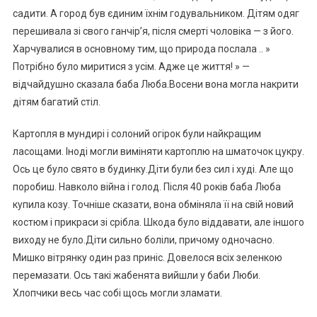
садити. А город був єдиним їхнім годувальником. Дітям одяг
перешивала зі свого ганчір’я, після смерті чоловіка — з його.
Харчувалися в основному тим, що природа послала .. »
Потрібно було миритися з усім. Адже це життя! » —
відчайдушно сказала баба Люба.Восени вона могла накрити
дітям багатий стіл.
Картопля в мундирі і солоний огірок були найкращим
ласощами. Іноді могли виміняти картоплю на шматочок цукру.
Ось це було свято в будинку.Діти були без сил і худі. Але що
поробиш. Навколо війна і голод. Після 40 років баба Люба
купила козу. Точніше сказати, вона обміняла її на свій новий
костюм і прикраси зі срібла. Шкода було віддавати, але іншого
виходу не було.Діти сильно боліли, причому одночасно.
Мишко вітрянку один раз приніс. Довелося всіх зеленкою
перемазати. Ось такі жабенята вийшли у баби Люби.
Хлопчики весь час собі щось могли зламати.