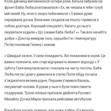
Коли дівчинці виповнилося чотири роки, батька забрали на
фронт.Баба Люба розплакалася:» Ех, як чекала я тебе голуб
мій сизий. Ну, нічого скоро побачимося ».Її важкі думи
перервала дочка. Вона вже сходила на пошту і привела з
собою доктора. Хороший спеціаліст, багато до нього
лікуватися ходили.» Що з вами баба Люба? »» Так все начебто
добре ».Доктор виміряв тиск, серцебиття і температуру.
Потім покликав Галину і сказав:
» Швидше за все, її сили покидають. Всі показники в нормі. Це
важко пояснити, але старі відчувають момент відходу ».У
суботу Галя викупала мати і поклала на чисту постіль. Баба
Люба лягла і довго дивилася в стелю.Після обіду почала
з’їжджатися велика рідня. Першим з’явився Василь,
лисуватий чоловік. В руках у нього були повні пакети
подарунків. Трохи пізніше приїхали двійнята Руслан і
Михайло.Дочка Марія приїхала рейсовим автобусом.
Вона була досить повною, але дуже добра. До вечора