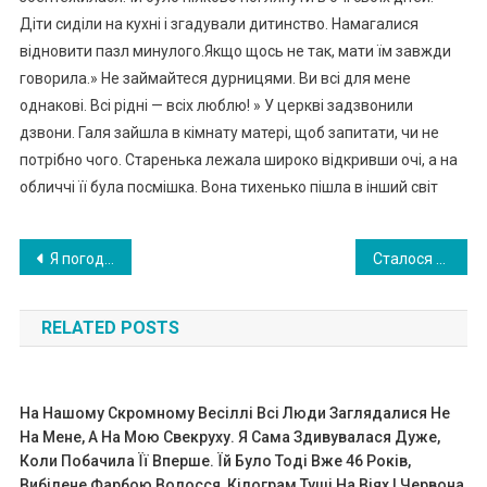
Діти сиділи на кухні і згадували дитинство. Намагалися
відновити пазл минулого.Якщо щось не так, мати їм завжди
говорила.» Не займайтеся дурницями. Ви всі для мене
однакові. Всі рідні — всіх люблю! » У церкві задзвонили
дзвони. Галя зайшла в кімнату матері, щоб запитати, чи не
потрібно чого. Старенька лежала широко відкривши очі, а на
обличчі її була посмішка. Вона тихенько пішла в інший світ
Навигация
Я погодилася забрати онука до себе на кілька днів, але нова дружина мого сина обурилася. Як же мені вчинити в такій ситуації?
Сталося все сьогодні вранці в маршрутці. Заходить молодий хлопець, з сумкою, з якої ледь визирала військова форма. Через пару хвилин задзвонив телефон ..
по
RELATED POSTS
записям
На Нашому Скромному Весіллі Всі Люди Заглядалися Не
На Мене, А На Мою Свекруху. Я Сама Здивувалася Дуже,
Коли Побачила Її Вперше. Їй Було Тоді Вже 46 Років,
Вибілене Фарбою Волосся, Кілограм Туші На Віях І Червона