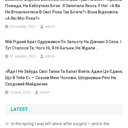
Помада, На Каблучках Бігає. Я Запитала Якось У Неї: «А Ви
Не Втомлюєтеся В Свої Роки Так Бігати?» Вона Відповіла:
«А Які Мої Роки?»
28 ноября, 2021
admin
Мій Рідний Брат Одружився По Зальоту На Дівчині З Села. І
Тут Сталося Те, Чого Ні, Я Ні Батьки, Не Ждали …
31 января, 2022
admin
«Йди І Не Забудь Свої Тапки Та Халат Взяти, Адже Це Єдине,
Що В Тебе Є» — Сказав Мені Чоловік, Шnурнувши Речі На
Сходовий Майданчик
16 мая, 2022
admin
LATEST
In the spring, I was left alone after surgery — and in the