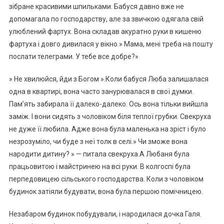
зібране красивими шпильками. Бабуся давно вже не
допомагала по господарству, але за звичкою одягала свій
улюблений фартух. Вона складав акуратно руки в кишеню
фартуха і довго дивилася у вікно.» Мама, мені треба на пошту
послати телеграми. У тебе все добре?»
» Не хвилюйся, йди з Богом ».Коли бабуся Люба залишалася
одна в квартирі, вона часто занурювалася в свої думки.
Пам’ять забирала її далеко-далеко. Ось вона тільки вийшла
заміж. І вони сидять з чоловіком біля теплої грубки. Свекруха
не дуже її любила. Адже вона була маленька на зріст і було
незрозуміло, чи буде з неї толк в селі.» Чи зможе вона
народити дитину? » — питала свекруха.А Любаня була
працьовитою і майстринею на всі руки. В колгоспі була
перпедовицею сільського господарства. Коли з чоловіком
будинок затіяли будувати, вона була першою помічницею.
Незабаром будинок побудували, і народилася дочка Галя.