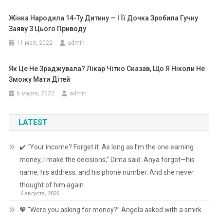
Жінка Народила 14-Ту Дитину — І Її Дочка Зробила Гучну
Заяву З Цього Приводу
11 мая, 2022
admin
Як Це Не Зраджувала? Лікар Чітко Сказав, Що Я Ніколи Не
Зможу Мати Дітей
6 марта, 2022
admin
LATEST
✔️ “Your income? Forget it. As long as I’m the one earning
money, I make the decisions,” Dima said. Anya forgot—his
name, his address, and his phone number. And she never
thought of him again.
6 августа, 2026
💖 “Were you asking for money?” Angela asked with a smirk.