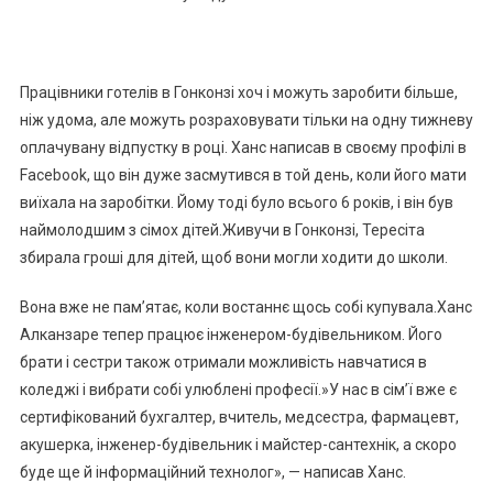
Працівники готелів в Гонконзі хоч і можуть заробити більше,
ніж удома, але можуть розраховувати тільки на одну тижневу
оплачувану відпустку в році. Ханс написав в своєму профілі в
Facebook, що він дуже засмутився в той день, коли його мати
виїхала на заробітки. Йому тоді було всього 6 років, і він був
наймолодшим з сімох дітей.Живучи в Гонконзі, Тересіта
збирала гроші для дітей, щоб вони могли ходити до школи.
Вона вже не пам’ятає, коли востаннє щось собі купувала.Ханс
Алканзаре тепер працює інженером-будівельником. Його
брати і сестри також отримали можливість навчатися в
коледжі і вибрати собі улюблені професії.»У нас в сім’ї вже є
сертифікований бухгалтер, вчитель, медсестра, фармацевт,
акушерка, інженер-будівельник і майстер-сантехнік, а скоро
буде ще й інформаційний технолог», — написав Ханс.