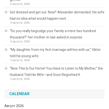
6 августа, 2026
Get dressed and get out. Now!” Alexander demanded. His wife
had no idea what would happen next.
5 августа, 2026
“Do you really begrudge your family a mere two hundred
thousand?” her mother-in-law asked in surprise.
5 августа, 2026
“My daughter from my first marriage will live with us,” Viktor
told his young wife.
5 августа, 2026
“Now This Is Our Home! You Have to Listen to My Mother,” the
Husband Told His Wife—and Soon Regretted It.
5 августа, 2026
CALENDAR
Август 2026