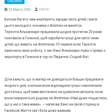
CHILDREN
Admin
25 Марта, 2022
Батьки багато чим жертвують заради своїх дітей, і мати
цього молодого чоловіка з Філіппін не виняток.
Тересіта Альканзаре працювала щодня протягом 20 років
покоївкою в Гонконзі, щоб заробити гроші для своїх семи
дітей, що живуть на Філіппінах.10 червня коли Тересіта
закінчила свою роботу, її син Ханс Алканзаре повіз її прямо з
аеропорту в Гонконзі в тур по Південно-Східній Азії.
Діти кажуть, що їх матері не доведеться більше працювати
жодного дня, оскільки вони відкладали гроші і накопичили
достатньо, щоб мамі вистачило на щомісячні витрати, коли
вона повернеться додому на Філіппіни.»Нам дуже пощастило,
що у нас є така мама», — написав Ханс на своїй сторінці в
Facebook.Життя сім’ї була дуже важким.