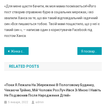
«Для мене щастя бачити, як моя мама посміхається!»Його
пост створив справжню бурю в соціальних мережах, і всі
хвалили Ханса за те, що він такий відповідальний і вдячний
син.»Все пишаються тобою. Твоїй мамі пощастило, що у неї є
такий син », — написав один з користувачів Facebook під
постом Ханса.
Навигация
Жінка стояла біля вікна і по її обличчю текли сльози. За вікном тихо падав сніг, а за парканом вирувало життя. Був переддень Нового року
Я посварилася з чоловіком і, щоб відволіктися, вирішила походити по магазинах, де побачила щось чудове …
по
RELATED POSTS
записям
«Поки Я Лежала На Збереженні В Пологовому Будинку,
Чекаючи Трійню, Мій Чоловік Роз Луч Ився Зі Мною І Навіть
Не Подзвонив Після Народження Дітей»
5 января, 2022
admin