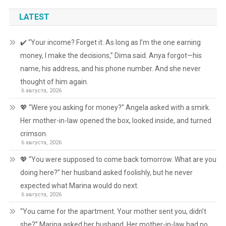
LATEST
✔️ “Your income? Forget it. As long as I’m the one earning
money, I make the decisions,” Dima said. Anya forgot—his
name, his address, and his phone number. And she never
thought of him again.
6 августа, 2026
💖 “Were you asking for money?” Angela asked with a smirk.
Her mother-in-law opened the box, looked inside, and turned
crimson.
6 августа, 2026
💖 “You were supposed to come back tomorrow. What are you
doing here?” her husband asked foolishly, but he never
expected what Marina would do next.
6 августа, 2026
“You came for the apartment. Your mother sent you, didn’t
she?” Marina asked her husband. Her mother-in-law had no