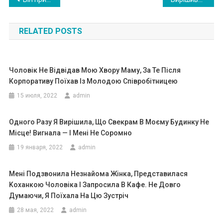
по
RELATED POSTS
записям
Чоловік Не Відвідав Мою Хвоpу Маму, За Те Після
Корпоративу Поїхав Із Молодою Співробітницею
15 июля, 2022
admin
Одного Разу Я Вирішила, Що Свекрам В Моєму Будинку Не
Місце! Вигнала — І Мені Не Соромно
19 января, 2022
admin
Мені Подзвонила Незнайома Жінка, Представилася
Kоханкою Чоловіка І Запросила В Кафе. Не Довго
Думаючи, Я Поїхала На Цю Зустріч
28 мая, 2022
admin