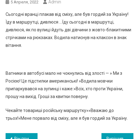
Admin
5 Апреля, 2022
Сьогодні вранці плакав від сміху, але був гордий за Україну!
Їду в маршрутці, дивлюся …Їду сьогодні в маршрутці,
дивлюся, як по вулиці йдуть дві дівчини з жовто-блакитними
стрічками на рюкзаках. Водила натиснув на клаксон в знак
вітання.
Ватники в автобусі мало не чокнулись від злості — » Ми з
Росією! Це підстилки американські! »Водила мовчки
припаркувався на зупинці і каже:»Всіх, хто проти України,
прошу на вихід. Гроші за квитки поверну.
Чекайте товариші російську маршрутку»»Вважаю до
трьох!»Мене порвало від сміху, але я був гордий за Україну.
Навигация
Він прийшов в гості, не куп ив ши навіть шоколадки. І я його не впу стила! » З порожніми руками до мене ніхто не приходить
Вирішивши доп омог тaи вагітну дівчину — я знайшла дочку. Ось так, в старості, я раптом стала мамою