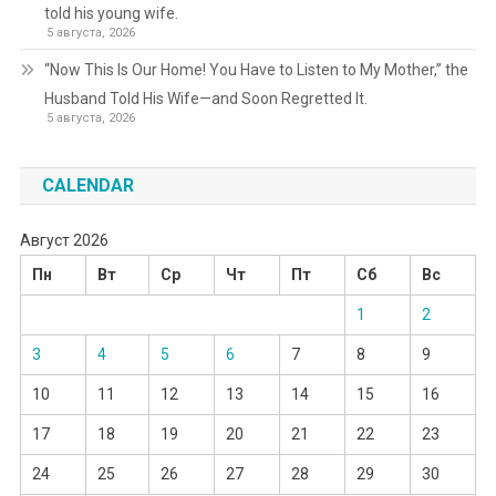
told his young wife.
5 августа, 2026
“Now This Is Our Home! You Have to Listen to My Mother,” the
Husband Told His Wife—and Soon Regretted It.
5 августа, 2026
CALENDAR
Август 2026
Пн
Вт
Ср
Чт
Пт
Сб
Вс
1
2
3
4
5
6
7
8
9
10
11
12
13
14
15
16
17
18
19
20
21
22
23
24
25
26
27
28
29
30