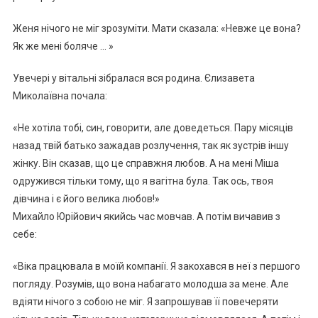
Женя нічого не міг зрозуміти. Мати сказала: «Невже це вона?
Як же мені боляче … »
Увечері у вітальні зібралася вся родина. Єлизавета
Миколаївна почала:
«Не хотіла тобі, син, говорити, але доведеться. Пару місяців
назад твій батько зажадав розлучення, так як зустрів іншу
жінку. Він сказав, що це справжня любов. А на мені Міша
одружився тільки тому, що я вагітна була. Так ось, твоя
дівчина і є його велика любов!»
Михайло Юрійович якийсь час мовчав. А потім вичавив з
себе:
«Віка працювала в моїй компанії. Я закохався в неї з першого
погляду. Розумів, що вона набагато молодша за мене. Але
вдіяти нічого з собою не міг. Я запрошував її повечеряти