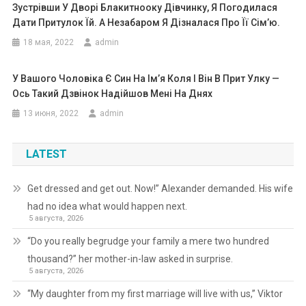
Зустрівши У Дворі Блакитнооку Дівчинку, Я Погодилася
Дати Притулок Їй. А Незабаром Я Дізналася Про Її Сім’ю.
18 мая, 2022
admin
У Вашого Чоловіка Є Син На Ім’я Коля І Він В Прит Улку —
Ось Такий Дзвінок Надійшов Мені На Днях
13 июня, 2022
admin
LATEST
Get dressed and get out. Now!” Alexander demanded. His wife
had no idea what would happen next.
5 августа, 2026
“Do you really begrudge your family a mere two hundred
thousand?” her mother-in-law asked in surprise.
5 августа, 2026
“My daughter from my first marriage will live with us,” Viktor