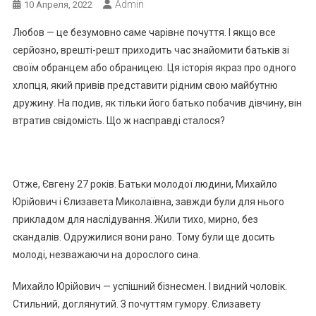
Admin
10 Апреля, 2022
Любов — це безумовно саме чарівне почуття. І якщо все
серйозно, врешті-решт приходить час знайомити батьків зі
своїм обранцем або обраницею. Ця історія якраз про одного
хлопця, який привів представити рідним свою майбутню
дружину. На подив, як тільки його батько побачив дівчину, він
втратив свідомість. Що ж насправді сталося?
Отже, Євгену 27 років. Батьки молодої людини, Михайло
Юрійович і Єлизавета Миколаївна, завжди були для нього
прикладом для наслідування. Жили тихо, мирно, без
скандалів. Одружилися вони рано. Тому були ще досить
молоді, незважаючи на дорослого сина.
Михайло Юрійович — успішний бізнесмен. І видний чоловік.
Стильний, доглянутий. З почуттям гумору. Єлизавету