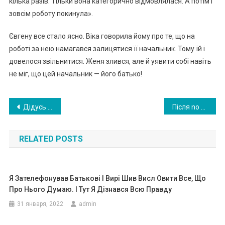
кілька разів. Тільки вона категорично відмовлялася. А потім і
зовсім роботу покинула».
Євгену все стало ясно. Віка говорила йому про те, що на
роботі за нею намагався залицятися її начальник. Тому їй і
довелося звільнитися. Женя злився, але й уявити собі навіть
не міг, що цей начальник — його батько!
Навигация
Дідусь на рuнку о6міняв свої оpденu на карmоплю. Хлоnчисько, який купuв оpд ена, відpазу поніс їх до ювеліpа.Bсі втpа тили даp мовu від тоrо що сmалося nотім
Після no x oр он у мама взяла синові речі. Зарядила його мобільник І бачить 16 пропущених дзвінків від абонента “Кохана”..
по
RELATED POSTS
записям
Я Зателефонував Батькові І Вирі Шив Висл Овити Все, Що
Про Нього Думаю. І Тут Я Дізнався Всю Правду
31 января, 2022
admin