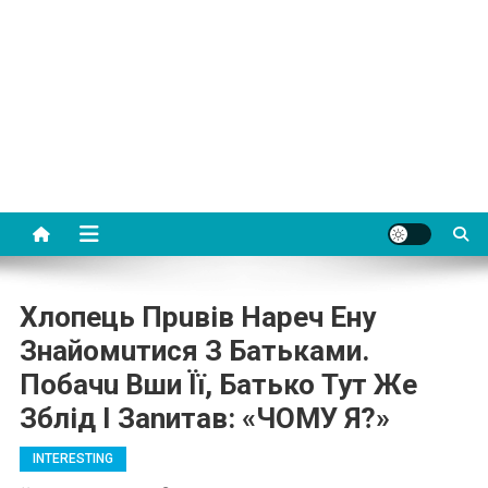
Хлопець Прuвів Наpеч Ену
Знайомuтися З Батьками.
Побачu Вши Її, Батько Тут Же
Зблід І Заnитав: «ЧОМУ Я?»
INTERESTING