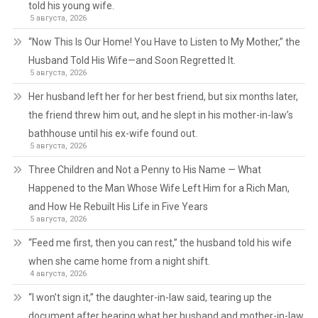
told his young wife.
5 августа, 2026
“Now This Is Our Home! You Have to Listen to My Mother,” the
Husband Told His Wife—and Soon Regretted It.
5 августа, 2026
Her husband left her for her best friend, but six months later,
the friend threw him out, and he slept in his mother-in-law’s
bathhouse until his ex-wife found out.
5 августа, 2026
Three Children and Not a Penny to His Name — What
Happened to the Man Whose Wife Left Him for a Rich Man,
and How He Rebuilt His Life in Five Years
5 августа, 2026
“Feed me first, then you can rest,” the husband told his wife
when she came home from a night shift.
4 августа, 2026
“I won’t sign it,” the daughter-in-law said, tearing up the
document after hearing what her husband and mother-in-law