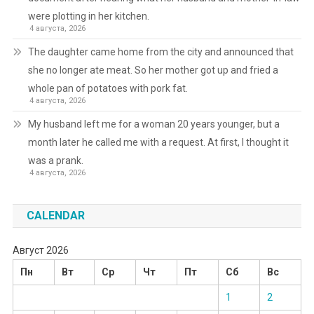
were plotting in her kitchen.
4 августа, 2026
The daughter came home from the city and announced that
she no longer ate meat. So her mother got up and fried a
whole pan of potatoes with pork fat.
4 августа, 2026
My husband left me for a woman 20 years younger, but a
month later he called me with a request. At first, I thought it
was a prank.
4 августа, 2026
CALENDAR
Август 2026
Пн
Вт
Ср
Чт
Пт
Сб
Вс
1
2