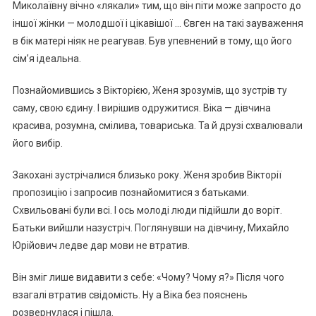
Миколаївну вічно «лякали» тим, що він піти може запросто до
іншої жінки — молодшої і цікавішої … Євген на такі зауваження
в бік матері ніяк не реагував. Був упевнений в тому, що його
сім’я ідеальна.
Познайомившись з Вікторією, Женя зрозумів, що зустрів ту
саму, свою єдину. І вирішив одружитися. Віка — дівчина
красива, розумна, смілива, товариська. Та й друзі схвалювали
його вибір.
Закохані зустрічалися близько року. Женя зробив Вікторії
пропозицію і запросив познайомитися з батьками.
Схвильовані були всі. І ось молоді люди підійшли до воріт.
Батьки вийшли назустріч. Поглянувши на дівчину, Михайло
Юрійович ледве дар мови не втратив.
Він зміг лише видавити з себе: «Чому? Чому я?» Після чого
взагалі втратив свідомість. Ну а Віка без пояснень
розвернулася і пішла.