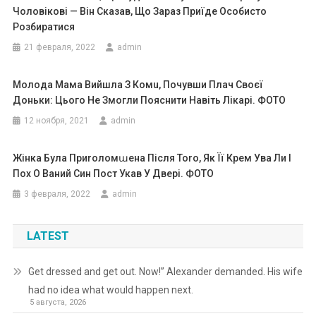
Чоловікові — Він Сказав, Що Зараз Приїде Особисто
Розбиратися
21 февраля, 2022
admin
Молода Мама Вийшла З Комu, Почувши Плач Своєї
Доньки: Цього Не Змогли Пояснити Навіть Лікарі. ФОТО
12 ноября, 2021
admin
Жінка Була Приrоломաена Після Тоrо, Як Її Крем Ува Ли І
Пох О Ваний Син Пост Укав У Двері. ФОТО
3 февраля, 2022
admin
LATEST
Get dressed and get out. Now!” Alexander demanded. His wife
had no idea what would happen next.
5 августа, 2026