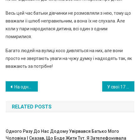
Весь цей час батьки дівчинки не розмовляли з нею, тому що
вважали її шлюб неправильним, а вона їх не слухала. Але
коли у пари народилася дитина, всі один з одним
помирилися.
Багато людей на вулиці косо дивляться на них, але вони
просто не звертають уваги на чужу думку і надходять так, як
вважають за потрібне!
Навигация
На одному з прийомів гін еaколог поставив їй ди вне запитання. Почувши його слова, вагі тна втра тила дар мови
У свої 17 років дівчина є мамою 7 дітей — але жо ден з ро дичів їй не допомагає. ФОТО
по
RELATED POSTS
записям
Одного Разу До Нас Додому Увірвався Батько Мого
Чоловіка І Сказав, Що Буде Жити Тут. Я Зателефонувала