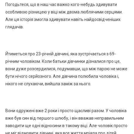
Погодьтеся, що в наш час важко кого-небудь здивувати
особливою різницею у віці між двома люблячими серцями.
Але ця історія змогла здивувати навіть найдосвідченіших
глядачів.
Йтиметься про 23-річній дівчині, яка зустрічається з 69-
річним чоловіком. Коли батьки дівчинки дізналися про це,
вони дуже розсердилися, подумавши, що між парою не може
бути нічого серйозного. Але дівчина полюбила чоловіка і,
нікого не слухаючи, вийшла заміж за нього.
Вони одружені вже 2 роки і просто щасливі разом. У чоловіка
вже був син від першого шлюбу, і він вважав неправильним
заводити ще одні відносини в такому віці. Але чоловік просто
не міг відмовити дівчині, яка все життя мріяла про дітей.