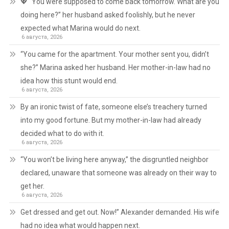
💖 “You were supposed to come back tomorrow. What are you
doing here?” her husband asked foolishly, but he never
expected what Marina would do next.
6 августа, 2026
“You came for the apartment. Your mother sent you, didn’t
she?” Marina asked her husband. Her mother-in-law had no
idea how this stunt would end.
6 августа, 2026
By an ironic twist of fate, someone else’s treachery turned
into my good fortune. But my mother-in-law had already
decided what to do with it.
6 августа, 2026
“You won’t be living here anyway,” the disgruntled neighbor
declared, unaware that someone was already on their way to
get her.
6 августа, 2026
Get dressed and get out. Now!” Alexander demanded. His wife
had no idea what would happen next.