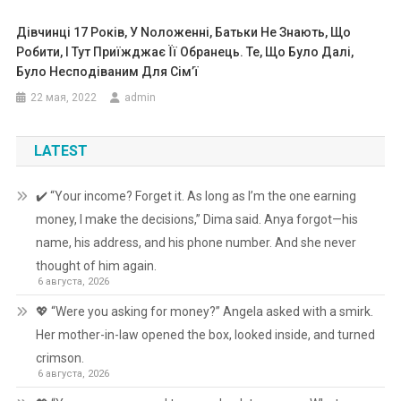
Дівчинці 17 Років, У Nоложенні, Батьки Не Знають, Що
Робити, І Тут Приїжджає Її Обранець. Те, Що Було Далі,
Було Несподіваним Для Сім’ї
22 мая, 2022
admin
LATEST
✔️ “Your income? Forget it. As long as I’m the one earning
money, I make the decisions,” Dima said. Anya forgot—his
name, his address, and his phone number. And she never
thought of him again.
6 августа, 2026
💖 “Were you asking for money?” Angela asked with a smirk.
Her mother-in-law opened the box, looked inside, and turned
crimson.
6 августа, 2026