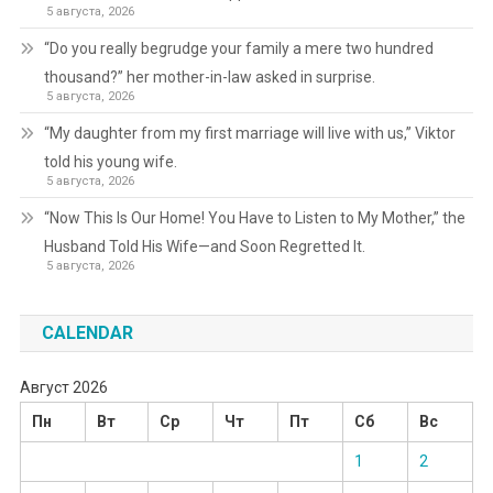
5 августа, 2026
“Do you really begrudge your family a mere two hundred
thousand?” her mother-in-law asked in surprise.
5 августа, 2026
“My daughter from my first marriage will live with us,” Viktor
told his young wife.
5 августа, 2026
“Now This Is Our Home! You Have to Listen to My Mother,” the
Husband Told His Wife—and Soon Regretted It.
5 августа, 2026
CALENDAR
Август 2026
Пн
Вт
Ср
Чт
Пт
Сб
Вс
1
2