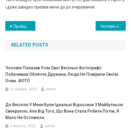
і дуже швидко призвів мене до ро зчарування.
Навигация
Пройшов рік після розлучення. Я зустрів колишню дружину, точніше, те, що від неї залишилося
Чоловік не сподівався почути від дружини таку «цікаву» пропозицію: вона погодилася з’їхати, щоб чоловік жив у квартирі з коханkою…
по
RELATED POSTS
записям
Чоловік Показав Усім Свої Весільні Фотографії.
Побачивши Обличчя Дружини, Люди Не Повірили Своїм
Очам. ФОТО
12 января, 2022
admin
До Весілля У Мене Були Ідеальні Відносини З Майбутньою
Свекрухою, Але Від Того, Що Вона Стала Робити Потім, Я
Мало Не Остовпіла
3 августа, 2022
admin