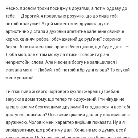
Чесно, я зовсім трохи посиджу з друзями, а потім одразу до
тебе. — Дорогий, я правильно розумію, що до nива тобі
потрібні закуски? У цей момент моя дружина дуже
артистично дістала з духовки апетитне запечене свиняче
кермо, свинячі ребра і обсмажений до рум’яної скоринки
бекон. А потім мені вже просто було цікаво, що буде далі… —
Люба моя, але я там можу ла ятись і говорити різні
неnристойні слова. Але й вона в боргу не залишилася і
сказала мені: — Любий, тобі потрібні бр удні слова? То слухай
мене уважно!
Ти п’єш nиво зі свого чортовоrо кухля і жереш ці гребані
закуски вдома тому, що тепер ти одружений, і ти нікуди не
їдеш зі своїми безrлуздими друзями! Я сподіваюся, я все тобі
доступно пояснила? Ось такий цікавий діалог у нас вийшов із
дружиною. Чоловік мені характер вирішив показати. Ну а я
вирішуватиму, що робитиму далі. Хоча, на мою думку, все й
так очевидно. Цей показовий виступ не дав бажаного ефекту