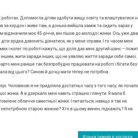
х роботах. Допомогла дітям здобути вищу освіту та влаштуватися н
ав за кордон і живе там, а донька вийшла заміж та сидить зараз у
 ми відзначили моє 45-річчя, він пішов до молодої жінки. Ось уже два
 діти зрідка дзвонять дізнатися, як у мене справи. І то часом мені
омих і колег по роботі кажуть, що доля дає мені другий шанс – пожи
 іншим, жити заради інших, що не уявляю життя заради себе самої.
 варто мені раніше так безпробудно працювати на роботі і бігати без
ла від цього? Синові й дочці мати тепер не потрібна.
рі. Чоловікові я не приділяла достатньо часу з того часу, як почал
шої жінки. А в дзеркало мені навіть страшно глянути. Я мала б
томлене обличчя самотньої жінки. І питається, навіщо я так не
 непотрібною старою жінкою? Хто в цьому винен, підкажіть? Я не
Кілька тижнів я доглядала літ ню сусідку. Але після однієї нагоди я зрозуміла, що вона цього не цінує