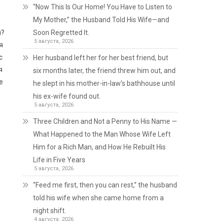
“Now This Is Our Home! You Have to Listen to
My Mother,” the Husband Told His Wife—and
й?
Soon Regretted It.
5 августа, 2026
я
с
Her husband left her for her best friend, but
я
six months later, the friend threw him out, and
е
he slept in his mother-in-law’s bathhouse until
his ex-wife found out.
5 августа, 2026
Three Children and Not a Penny to His Name —
What Happened to the Man Whose Wife Left
Him for a Rich Man, and How He Rebuilt His
Life in Five Years
5 августа, 2026
“Feed me first, then you can rest,” the husband
told his wife when she came home from a
night shift.
4 августа, 2026