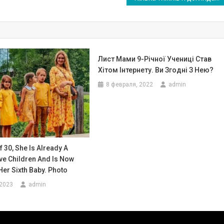
Лист Мами 9-Річної Учениці Став
Хітом Інтернету. Ви Згодні З Нею?
8 февраля, 2022
admin
f 30, She Is Already A
ve Children And Is Now
Her Sixth Baby. Photo
 2023
admin