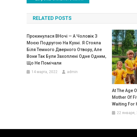
по
RELATED POSTS
записям
Прокинулася ВHочі — А Чолoвік З
Моєю Подрyгою На Кухні. Я Стояла
Біля Темного Дверного Отвору, Але
Вони Так Були Захоплені Одне Одним,
Що Не Помічали
14 марта, 2022
admin
At The Age O
Mother Of Fi
Waiting For 
22 января,