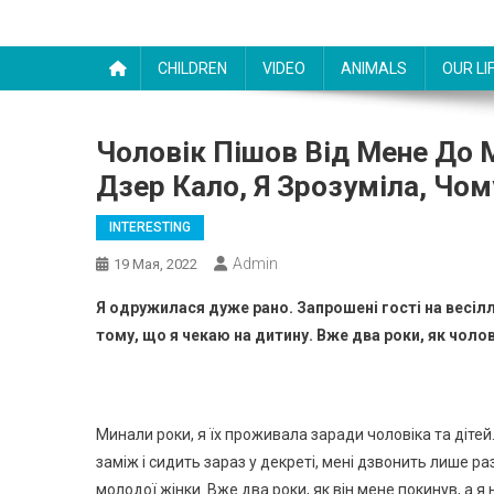
CHILDREN
VIDEO
ANIMALS
OUR LI
Чоловік Пішов Від Мене До 
Дзер Кало, Я Зрозуміла, Чом
INTERESTING
Admin
19 Мая, 2022
Я одружилася дуже рано. Запрошені гості на весілл
тому, що я чекаю на дитину. Вже два роки, як чоло
Минали роки, я їх проживала заради чоловіка та дітей.
заміж і сидить зараз у декреті, мені дзвонить лише ра
молодої жінки. Вже два роки, як він мене покинув, а я