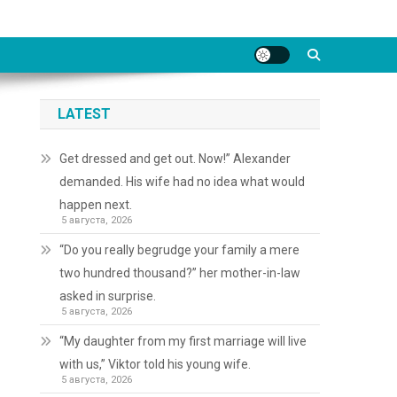
LATEST
Get dressed and get out. Now!” Alexander
demanded. His wife had no idea what would
happen next.
5 августа, 2026
“Do you really begrudge your family a mere
two hundred thousand?” her mother-in-law
asked in surprise.
5 августа, 2026
“My daughter from my first marriage will live
with us,” Viktor told his young wife.
5 августа, 2026