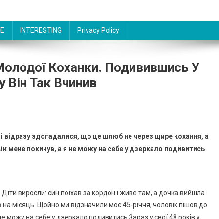
FE
INTERESTING
Privacy Policy
Молодої Коханки. Подивившись У
у Він Так Вчинив
і відразу здогадалися, що це шлюб не через щире кохання, а
вік мене покинув, а я не можу на себе у дзеркало подивитись
 Діти виросли: син поїхав за кордон і живе там, а дочка вийшла
з на місяць. Щойно ми відзначили моє 45-річчя, чоловік пішов до
 не можу на себе у дзеркало подивитись Зараз у свої 48 років у