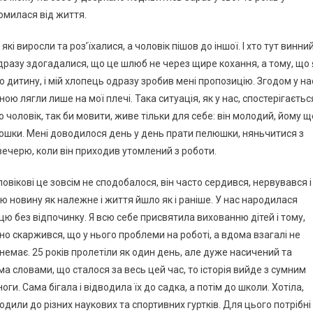
томилася від життя.
і виросли та роз’їхалися, а чоловік пішов до іншої. І хто тут винни
ідразу здогадалися, що це шлюб не через щире кохання, а тому, що 
 дитину, і мій хлопець одразу зробив мені пропозицію. Згодом у на
ою лягли лише на мої плечі. Така ситуація, як у нас, спостерігаєтьс
о чоловік, так би мовити, живе тільки для себе: він молодий, йому щ
люшки. Мені доводилося день у день прати пелюшки, няньчитися з
вечерю, коли він приходив утомлений з роботи.
овікові це зовсім не сподобалося, він часто сердився, нервувався і
цю новину як належне і життя йшло як і раніше. У нас народилася
ю без відпочинку. Я всю себе присвятила вихованню дітей і тому,
йно скаржився, що у нього проблеми на роботі, а вдома взагалі не
 немає. 25 років пролетіли як один день, але дуже насичений та
ма словами, що сталося за весь цей час, то історія вийде з сумним
ги. Сама бігала і відводила їх до садка, а потім до школи. Хотіла,
дили до різних наукових та спортивних гуртків. Для цього потрібні