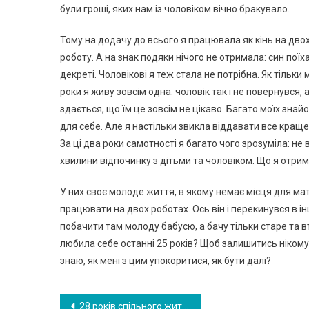
були гроші, яких нам із чоловіком вічно бракувало.
Тому на додачу до всього я працювала як кінь на дво
роботу. А на знак подяки нічого не отримала: син поїх
декреті. Чоловікові я теж стала не потрібна. Як тільки
роки я живу зовсім одна: чоловік так і не повернувся, а
здається, що їм це зовсім не цікаво. Багато моїх знай
для себе. Але я настільки звикла віддавати все краще
За ці два роки самотності я багато чого зрозуміла: не
хвилини відпочинку з дітьми та чоловіком. Що я отрима
У них своє молоде життя, в якому немає місця для мате
працювати на двох роботах. Ось він і перекинувся в ін
побачити там молоду бабусю, а бачу тільки старе та в
любила себе останні 25 років? Щоб залишитись нікому
знаю, як мені з цим упокоритися, як бути далі?
Навигация
28 років спільного життя закінчилися в одну мить – після повідомлення від коханки чоловіка…