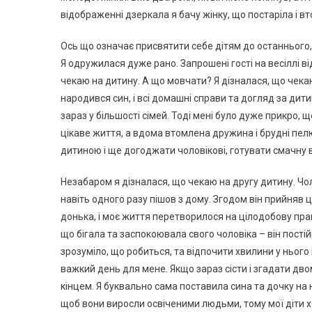
відображенні дзеркала я бачу жінку, що постаріла і в
Ось що означає присвятити себе дітям до останнього, як
Я одружилася дуже рано. Запрошені гості на весіллі в
чекаю на дитину. А що мовчати? Я дізналася, що чекаю
народився син, і всі домашні справи та догляд за дитин
зараз у більшості сімей. Тоді мені було дуже прикро, щ
цікаве життя, а вдома втомлена дружина і брудні пе
дитиною і ще догоджати чоловікові, готувати смачну 
Незабаром я дізналася, що чекаю на другу дитину. Чол
навіть одного разу пішов з дому. Згодом він прийняв 
донька, і моє життя перетворилося на цілодобову прац
що бігала та заспокоювала свого чоловіка – він пості
зрозуміло, що робиться, та відпочити хвилини у нього
важкий день для мене. Якщо зараз сісти і згадати дво
кінцем. Я буквально сама поставила сина та дочку на но
щоб вони виросли освіченими людьми, тому мої діти хо