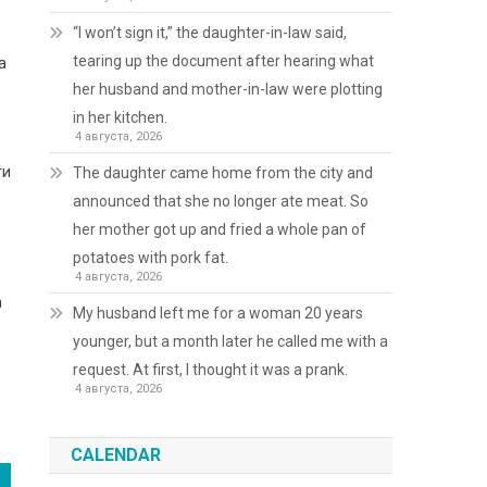
“I won’t sign it,” the daughter-in-law said,
tearing up the document after hearing what
а
her husband and mother-in-law were plotting
in her kitchen.
4 августа, 2026
ти
The daughter came home from the city and
announced that she no longer ate meat. So
her mother got up and fried a whole pan of
potatoes with pork fat.
4 августа, 2026
а
My husband left me for a woman 20 years
younger, but a month later he called me with a
request. At first, I thought it was a prank.
4 августа, 2026
CALENDAR