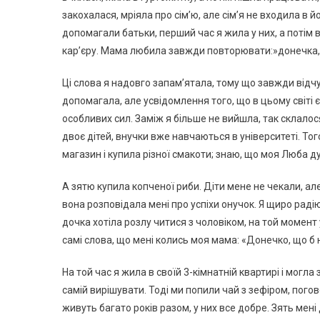
закохалася, мріяла про сім’ю, але сім’я не входила в 
допомагали батьки, перший час я жила у них, а потім 
кар’єру. Мама любила завжди повторювати:»донечка, щ
Ці слова я надовго запам’ятала, тому що завжди відчув
допомагала, але усвідомлення того, що в цьому світі є
особливих сил. Заміж я більше не вийшла, так склалося.
двоє дітей, внучки вже навчаються в університеті. То
магазин і купила різної смакоти; знаю, що моя Люба д
А зятю купила копченої риби. Діти мене не чекали, ал
вона розповідала мені про успіхи онучок. Я щиро радію
дочка хотіла розлу читися з чоловіком, на той момент у
самі слова, що мені колись моя мама: «Донечко, що б н
На той час я жила в своїй 3-кімнатній квартирі і могла
самій вирішувати. Тоді ми попили чай з зефіром, погов
живуть багато років разом, у них все добре. Зять мені 