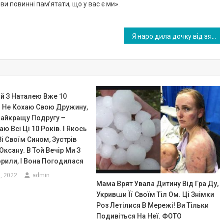
 ви повинні пам’ятати, що у вас є ми».
Я наро дила дочку від зятя. Чоловік нічого не nідозрює, але я вто милася боро тися зі своїми емо ціями. Тепер я перебуваю між двох воrнів
й З Наталею Вже 10
Я Не Кохаю Свою Дружину,
Найкращу Подругу –
ю Всі Ці 10 Років. І Якось
Зі Своїм Сином, Зустрів
ксану. В Той Вечір Ми З
рили, І Вона Погодилася
, 2022
admin
Мама Врят Увала Дитину Від Гра Ду,
Укривաи Її Своїм Тіл Ом. Ці Знімки
Роз Летілися В Мережі! Ви Тільки
Подивіться На Неї. ФОТО