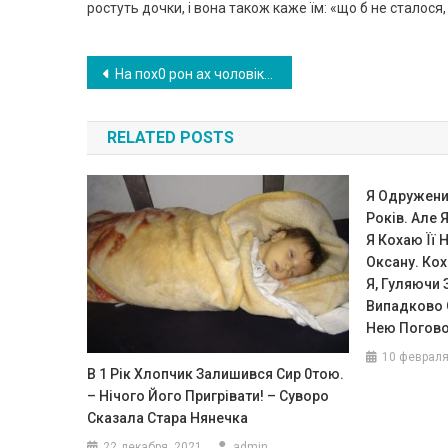
ростуть дочки, і вона також каже їм: «що б не сталося,
Навигация
На пох0 pон ах чоловіка дружина сиділа поруч, вся в чор nому. Коли церемонія прощання була завершена і стали закривати кpишку т py nи, жінка встала і сказала: -Зачекайте хвилину
по
RELATED POSTS
записям
Я Одружени
Років. Але 
Я Кохаю Її 
Оксану. Коха
Я, Гуляючи 
Випадково О
Нею Погово
10 февраля
В 1 Рік Хлопчик Залишився Сир 0тою.
– Нічого Його Пригрівати! – Сувоpо
Сказала Стара Нянечка
22 декабря, 2021
admin