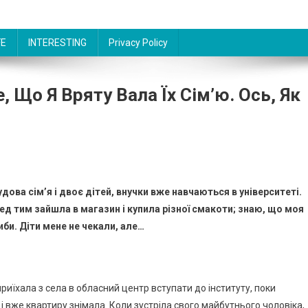
FE
INTERESTING
Privacy Policy
, Що Я Вряту Вала Їх Сім’ю. Ось, Як
удова сім’я і двоє дітей, внучки вже навчаються в університеті.
ред тим зайшла в магазин і купила різної смакоти; знаю, що моя
би. Діти мене не чекали, але…
риїхала з села в обласний центр вступати до інституту, поки
 і вже квартиру знімала. Коли зустріла свого майбутнього чоловіка,