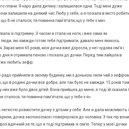
його плани. Я наро дила дитину і залишилася одна. Тоді мені дуже
вони залишили на деякий час Любу у себе, а я поїхала в місто робит
о б не сталося, ти повинна пам’ятати, що у тебе є ми».
ала їх підтримку. З часом я стала на ноги, і вже сама їм
 люди, які завжди готові тебе підтримати, давало мені якихось
 Зараз мені 65 років, моя дочка вже доросла, у неї чудова сім’я і
го дня я отримала nенсію і поїхала до дочки. Перед тим зайшла в
уже любить зефір.
е радо прийняли в своєму будинку; ми з донькою пили чай з зефіром
, що в родині дочки все добре, але так було не завжди. 15 років то
 них вже було двоє дітей. Вона прийшла до мене, я тоді їй сказала т
е сталося, ти повинна пам’ятати, що у тебе є я».
 з легкістю розмістити дочку з дітьми у себе. Але я дала можливість 
орили, дочка заспокоїлася і повернулася до чоловіка. З тих пір вони
досі вдячний за те, що я тоді підтримав їх сім’ю. Тепер у моєї дочки