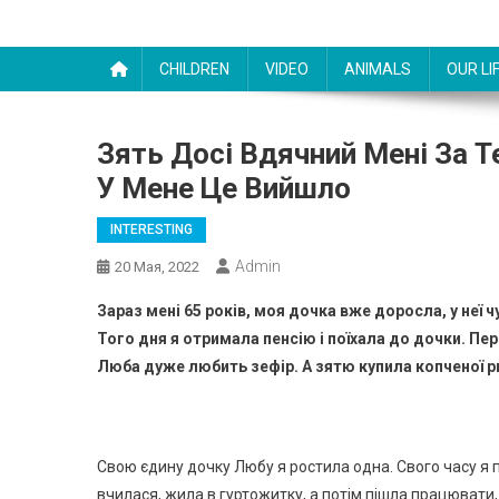
CHILDREN
VIDEO
ANIMALS
OUR LI
Зять Досі Вдячний Мені За Те
У Мене Це Вийшло
INTERESTING
Admin
20 Мая, 2022
Зараз мені 65 років, моя дочка вже доросла, у неї ч
Того дня я отримала пенсію і поїхала до дочки. Пе
Люба дуже любить зефір. А зятю купила копченої ри
Свою єдину дочку Любу я ростила одна. Свого часу я п
вчилася, жила в гуртожитку, а потім пішла працювати,