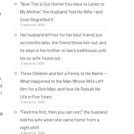
“Now This Is Our Home! You Have to Listen to
My Mother,” the Husband Told His Wife—and
и
Soon Regretted It.
5 августа, 2026
Her husband left her for her best friend, but
six months later, the friend threw him out, and
he slept in his mother-in-law’s bathhouse until
his ex-wife found out.
5 августа, 2026
Three Children and Not a Penny to His Name —
,
What Happened to the Man Whose Wife Left
му
Him for a Rich Man, and How He Rebuilt His
і
Life in Five Years
5 августа, 2026
“Feed me first, then you can rest,” the husband
їй
told his wife when she came home from a
night shift.
4 августа, 2026