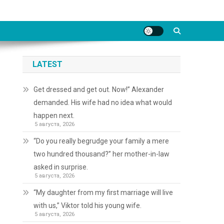
LATEST
Get dressed and get out. Now!” Alexander
demanded. His wife had no idea what would
happen next.
5 августа, 2026
“Do you really begrudge your family a mere
two hundred thousand?” her mother-in-law
asked in surprise.
5 августа, 2026
“My daughter from my first marriage will live
with us,” Viktor told his young wife.
5 августа, 2026