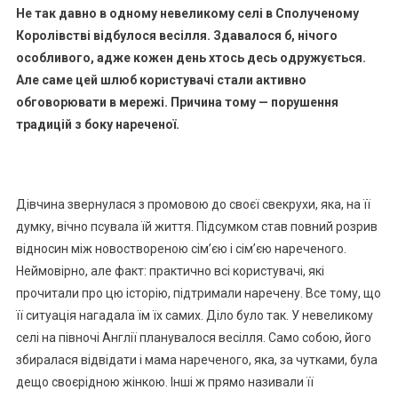
Не так давно в одному невеликому селі в Сполученому
Королівстві відбулося весілля. Здавалося б, нічого
особливого, адже кожен день хтось десь одружується.
Але саме цей шлюб користувачі стали активно
обговорювати в мережі. Причина тому — порушення
традицій з боку нареченої.
Дівчина звернулася з промовою до своєї свекрухи, яка, на її
думку, вічно псувала їй життя. Підсумком став повний розрив
відносин між новоствореною сім’єю і сім’єю нареченого.
Неймовірно, але факт: практично всі користувачі, які
прочитали про цю історію, підтримали наречену. Все тому, що
її ситуація нагадала їм їх самих. Діло було так. У невеликому
селі на півночі Англії планувалося весілля. Само собою, його
збиралася відвідати і мама нареченого, яка, за чутками, була
дещо своєрідною жінкою. Інші ж прямо називали її