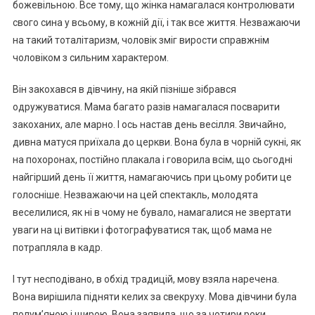
божевільною. Все тому, що жінка намагалася контролювати
свого сина у всьому, в кожній дії, і так все життя. Незважаючи
на такий тоталітаризм, чоловік зміг вирости справжнім
чоловіком з сильним характером.
Він закохався в дівчину, на якій пізніше зібрався
одружуватися. Мама багато разів намагалася посварити
закоханих, але марно. І ось настав день весілля. Звичайно,
дивна матуся приїхала до церкви. Вона була в чорній сукні, як
на похоронах, постійно плакала і говорила всім, що сьогодні
найгірший день її життя, намагаючись при цьому робити це
голосніше. Незважаючи на цей спектакль, молодята
веселилися, як ні в чому не бувало, намагалися не звертати
уваги на ці витівки і фотографуватися так, щоб мама не
потрапляла в кадр.
І тут несподівано, в обхід традицій, мову взяла наречена.
Вона вирішила підняти келих за свекруху. Мова дівчини була
полум’яною і щирою. Вона заявила, що за чотири роки