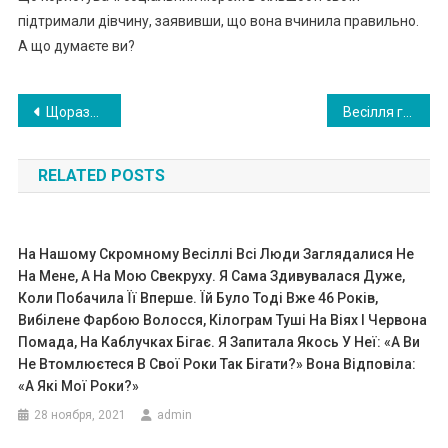
підтримали дівчину, заявивши, що вона вчинила правильно.
А що думаєте ви?
Навигация
Щоразу, коли свекруха приїжджала до нас у гості – одразу бігла приймати ванну. Але після одного випадку вона забула про це назавжди
Весілля грали на все село. Зібралася вся сім’я і сусіди. Раптом наречена зблідла. Вона побачила серед гостей Миколу…
по
RELATED POSTS
записям
На Нашому Скромному Весіллі Всі Люди Заглядалися Не
На Мене, А На Мою Свекруху. Я Сама Здивувалася Дуже,
Коли Побачила Її Вперше. Їй Було Тоді Вже 46 Років,
Вибілене Фарбою Волосся, Кілограм Туші На Віях І Червона
Помада, На Каблучках Бігає. Я Запитала Якось У Неї: «А Ви
Не Втомлюєтеся В Свої Роки Так Бігати?» Вона Відповіла:
«А Які Мої Роки?»
28 ноября, 2021
admin