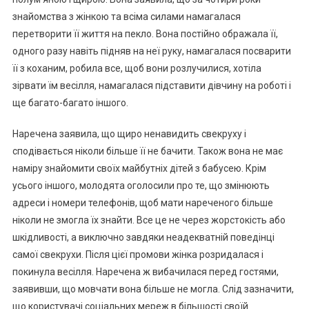
знайомства з жінкою та всіма силами намагалася
перетворити її життя на пекло. Вона постійно ображала її,
одного разу навіть підняв на неї руку, намагалася посварити
її з коханим, робила все, щоб вони розлучилися, хотіла
зірвати їм весілля, намагалася підставити дівчину на роботі і
ще багато-багато іншого.
Наречена заявила, що щиро ненавидить свекруху і
сподівається ніколи більше її не бачити. Також вона не має
наміру знайомити своїх майбутніх дітей з бабусею. Крім
усього іншого, молодята оголосили про те, що змінюють
адреси і номери телефонів, щоб мати нареченого більше
ніколи не змогла їх знайти. Все це не через жорстокість або
шкідливості, а виключно завдяки неадекватній поведінці
самої свекрухи. Після цієї промови жінка розридалася і
покинула весілля. Наречена ж вибачилася перед гостями,
заявивши, що мовчати вона більше не могла. Слід зазначити,
що користувачі соціальних мереж в більшості своїй