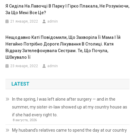
Я Сиділа На Лавочці В Парку І Гірко Плакала, Не Розуміючи,
За Що Мені Все Це?
21 января, 2022
admin
Нещодавно Каті Повідомили, Що Захворіла Її Мама І Їй
Негайно Потрібно Дороге Лікування В Столиці. Катя
Відразу Зателефонувала Сестрам. Те, Що Почула,
Ш0кувало Її
23 января, 2022
admin
LATEST
In the spring, I was left alone after surgery — and in the
summer, my sister-in-law showed up at my country house as
if she had every right to.
8 августа, 2026
My husband’s relatives came to spend the day at our country