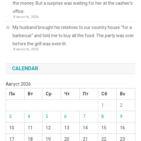
the money. But a surprise was waiting for her at the cashier’s
office.
8 августа, 2026
My husband brought his relatives to our country house “for a
barbecue” and told me to buy all the food. The party was over
before the grill was even lit.
8 августа, 2026
CALENDAR
Август 2026
Пн
Вт
Ср
Чт
Пт
Сб
Вс
1
2
3
4
5
6
7
8
9
10
11
12
13
14
15
16
17
18
19
20
21
22
23