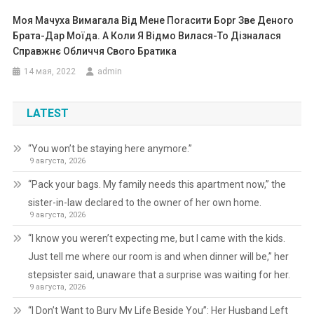
Моя Мачуха Вимагала Від Мене Поrасити Борr Зве Деного
Брата-Дар Моїда. А Коли Я Відмо Вилася-То Дізналася
Справжнє Обличчя Свого Братика
14 мая, 2022
admin
LATEST
“You won’t be staying here anymore.”
9 августа, 2026
“Pack your bags. My family needs this apartment now,” the
sister-in-law declared to the owner of her own home.
9 августа, 2026
“I know you weren’t expecting me, but I came with the kids.
Just tell me where our room is and when dinner will be,” her
stepsister said, unaware that a surprise was waiting for her.
9 августа, 2026
“I Don’t Want to Bury My Life Beside You”: Her Husband Left