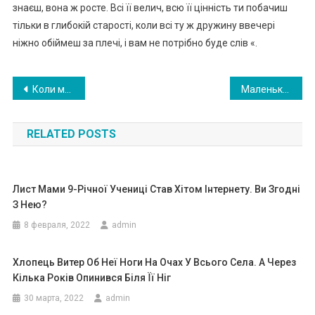
знаєш, вона ж росте. Всі її велич, всю її цінність ти побачиш
тільки в глибокій старості, коли всі ту ж дружину ввечері
ніжно обіймеш за плечі, і вам не потрібно буде слів «.
Навигация
Коли майбутній тато йшов від вагі тної дівчини, то навіть не здогадувався, як йому відплатить життя…
Маленький хлопчик підійшов до священика і сказав: — Я більше не прийду до церкви Священик запитав: — Чому. Той відповів
по
RELATED POSTS
записям
Лист Мами 9-Річної Учениці Став Хітом Інтернету. Ви Згодні
З Нею?
8 февраля, 2022
admin
Хлопець Витер Об Неї Ноги На Очах У Всього Села. А Через
Кілька Років Опинився Біля Її Ніг
30 марта, 2022
admin