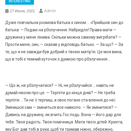
INTERESTING
Admin
27 Июня, 2022
Дуже повчальна розмова батька з сином … «Прийшов син до
батька: — Подаю на р0злучення. Набридло! Права мати —
дружина у мене лінива. Скільки можна самому вигрібати? —
Прости мене, син, — сказав у відповідь батько. — За що? — За
те, що я не завжди був добрий з твоєю матір’ю. Це моя вина,
що в тобі є темний куточок з думкою про р0злучення …
— Що ж, не р0злучатися? — Ні, не р0злучайся … навіть не
думай ніколи про це. — Терпіти до кінця днів? — Не треба
терпіти … Ти не її терпиш, а своє погане ста влення до неї.
Змінишся сам — зміниться все навколо. — Як змінитися? —
Дивись на дружину, як вчить Гос подь. Вона — його дар для
тебе. Твоя радість. Твоя помічниця. Мати твоїх дітей. Крихта,
яку Бог дав тобі в руки, щоб ти тримав ніжно, обережно,