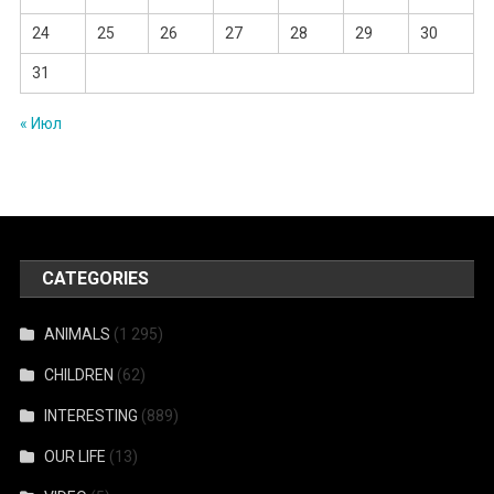
24
25
26
27
28
29
30
31
« Июл
CATEGORIES
ANIMALS
(1 295)
CHILDREN
(62)
INTERESTING
(889)
OUR LIFE
(13)