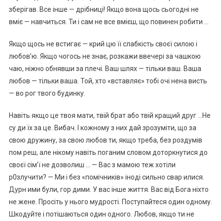
зберігав. Все інше — дрібниці! Якщо вона щось сьогодні не
вміє — навчиться. Ти і сам не все вмієш, що повинен робити …
Якщо щось не встигає — крий цю її слабкість своєї силою і
любов’ю. Якщо чогось не знає, розкажи ввечері за чашкою
чаю, ніжно обнявши за плечі. Ваш шлях — тільки ваш. Ваша
любов — тільки ваша. Той, хто «вставляє» тобі очі нена висть
— во рог твого будинку.
Навіть якщо це твоя мати, твій брат або твій кращий друг …Не
су ди їх за це. Вибач. І кожному з них дай зрозуміти, що за
свою дружину, за свою любов ти, якщо треба, без роздумів
пом реш, але нікому навіть поганим словом доторкнутися до
своєї сім’ї не дозволиш … — Вас з мамою теж хотіли
р0злучити? — Ми і без «помічників» іноді сильно свар илися.
Дурн ими були, гор дими. У вас інше життя. Вас від Бога ніхто
не жене. Просіть у нього мудрості. Поступайтеся один одному.
Шкодуйте і потішаються один одного. Любов, якщо ти не