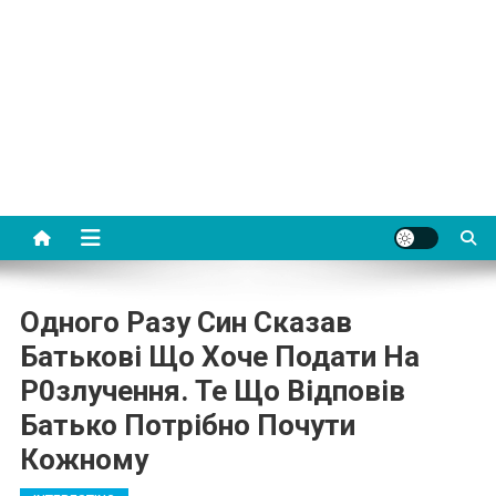
Одного Разу Син Сказав
Батькові Що Хоче Подати На
Р0злучення. Те Що Відповів
Батько Потpібно Почути
Кожному