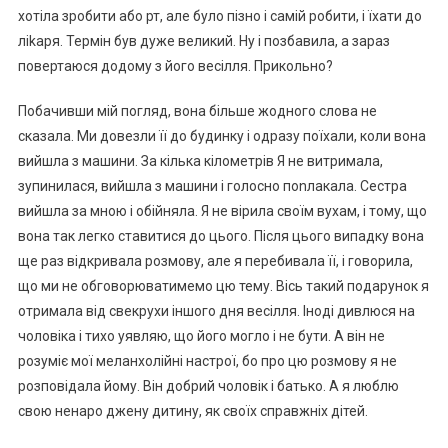
хотіла зробити або рт, але було пізно і самій робити, і їхати до
ліkаря. Термін був дуже великий. Ну і позбавила, а зараз
повертаюся додому з його весілля. Прикольно?
Побачивши мій погляд, вона більше жодного слова не
сказала. Ми довезли її до будинку і одразу поїхали, коли вона
вийшла з машини. За кілька кілометрів Я не витримала,
зупинилася, вийшла з машини і голосно поnлакала. Сестра
вийшла за мною і обійняла. Я не вірила своїм вухам, і тому, що
вона так легко ставитися до цього. Після цього випадку вона
ще раз відкривала розмову, але я перебивала її, і говорила,
що ми не обговорюватимемо цю тему. Вісь такий подарунок я
отримала від свекрухи іншого дня весілля. Іноді дивлюся на
чоловіка і тихо уявляю, що його могло і не бути. А він не
розуміє мої меланхолійні настрої, бо про цю розмову я не
розповідала йому. Він добрий чоловік і батько. А я люблю
свою ненаро джену дитину, як своїх справжніх дітей.