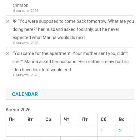
crimson.
6 августа, 2026
💖 “You were supposed to come back tomorrow. What are you
doing here?” her husband asked foolishly, but he never
expected what Marina would do next.
6 августа, 2026
“You came for the apartment. Your mother sent you, didn’t
she?” Marina asked her husband. Her mother-in-law had no
idea how this stunt would end.
6 августа, 2026
CALENDAR
Август 2026
Пн
Вт
Ср
Чт
Пт
Сб
Вс
1
2