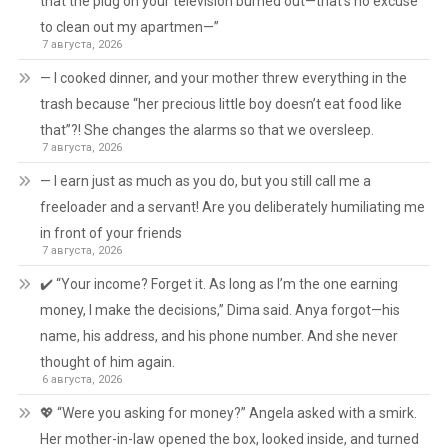
that the plug on your television burned out—that’s no excuse
to clean out my apartmen—”
7 августа, 2026
— I cooked dinner, and your mother threw everything in the
trash because “her precious little boy doesn’t eat food like
that”?! She changes the alarms so that we oversleep.
7 августа, 2026
— I earn just as much as you do, but you still call me a
freeloader and a servant! Are you deliberately humiliating me
in front of your friends
7 августа, 2026
✔️ “Your income? Forget it. As long as I’m the one earning
money, I make the decisions,” Dima said. Anya forgot—his
name, his address, and his phone number. And she never
thought of him again.
6 августа, 2026
💖 “Were you asking for money?” Angela asked with a smirk.
Her mother-in-law opened the box, looked inside, and turned