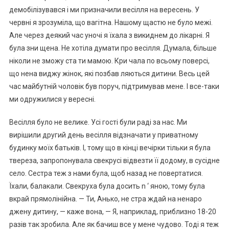
демобілізувався і ми призначили весілля на вересень. У
червні я зрозуміла, що вагітна. Нашому щастю не було межі.
Але через деякий час уночі я їхала з викиднем до лікарні. Я
була зни щена. Не хотіла думати про весілля. Думала, більше
ніколи не зможу ста ти мамою. Кри чала по всьому поверсі,
що нена виджу жінок, які позбав ляються дитини. Весь цей
час майбутній чоловік був поруч, підтримував мене. І все-таки
ми одружилися у вересні.
Весілля було не велике. Усі гості були раді за нас. Ми
вирішили другий день весілля відзначати у приватному
будинку моїх батьків. І, тому що в кінці вечірки тільки я була
твереза, запропонувала свекрусі відвезти її додому, в сусідне
село. Сестра теж з нами була, щоб назад не повертатися.
Їхали, балакали. Свекруха була досить n ‘ яною, тому була
вкрай прямолінійна. — Ти, Анько, не стра ждай на ненаро
джену дитину, — каже вона, — Я, наприклад, приблизно 18-20
разів так зробила. Але як бачиш все у мене чудово. Тоді я теж