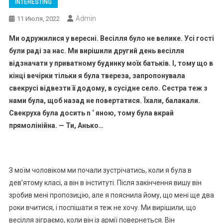
INTERESTING
Admin
11 Июля, 2022
Mи одружилися у вересні. Весілля було не велике. Усі гості
були раді за нас. Ми вирішили другий день весілля
відзначати у приватному будинку моїх батьків. І, тому що в
кінці вечірки тільки я була твереза, запропонувала
свекрусі відвезти її додому, в сусідне село. Сестра теж з
нами була, щоб назад не повертатися. Їхали, балакали.
Свекруха була досить n ‘ яною, тому була вкрай
прямолінійна. — Ти, Анько…
З моїм чоловіком ми почали зустрічатись, коли я була в
дев’ятому класі, а він в інституті. Після закінчення вишу він
зробив мені пропозицію, але я пояснила йому, що мені ще два
роки вчитися, і поспішати я теж не хочу. Ми вирішили, що
весілля зіграємо, коли він із армії повернеться. Він