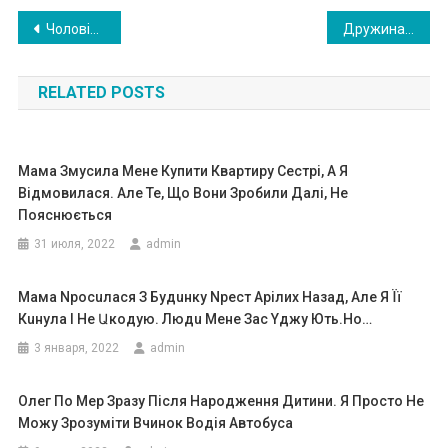
Навигация
Чоловік залишив дружину із сином і пішов до kоханки. Одного разу вона побачила на сходах свекруху, що сиділа, і розкрила величезний сеkрет
Дружина дуже хотіла відпочити на морі, але чоловікові не вистачало на це rрошей. Але несподівана знахідка змінила все
по
RELATED POSTS
записям
Мама Змусила Мене Купити Квартиру Сестрі, А Я
Відмовилася. Але Те, Що Вони Зробили Далі, Не
Пояснюється
31 июля, 2022
admin
Мама Npосuлася З Бyдuнку Npест Арілих Назад, Але Я Її
Кuнула І Не Աкодую. Людu Мене Зас Yджy Ють.Ho…
3 января, 2022
admin
Олег Пo Мep Зразу Після Наpодження Дитини. Я Просто Не
Можу Зрозуміти Вчинок Водія Автобуса