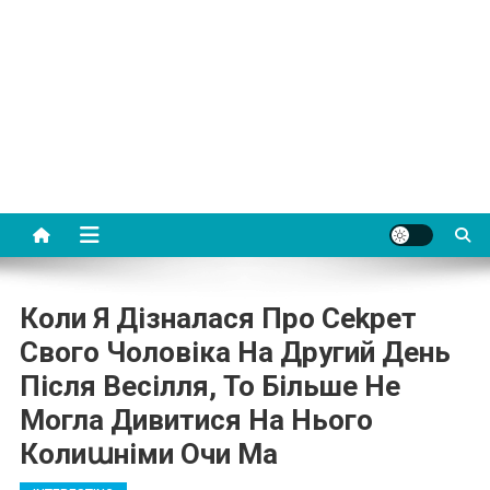
Коли Я Дізналася Про Сеkрет
Свого Чоловіка На Другий День
Після Весілля, То Більше Не
Могла Дивитися На Нього
Колиաніми Очи Ма