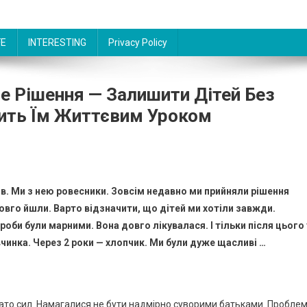
FE
INTERESTING
Privacy Policy
 Рішення — Залишити Дітей Без
ить Їм Життєвим Уроком
ів. Ми з нею ровесники. Зовсім недавно ми прийняли рішення
вго йшли. Варто відзначити, що дітей ми хотіли завжди.
оби були марними. Вона довго лікувалася. І тільки після цього 
инка. Через 2 роки — хлопчик. Ми були дуже щасливі …
гато сил. Намагалися не бути надмірно суворими батьками. Пробле