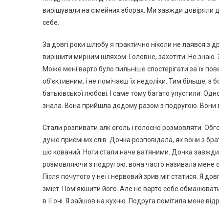
вирішували на сімейних зборах. Ми завжди довіряли д
себе.
За довгі роки шлюбу я практично ніколи не лаявся з 
вирішити мирним шляхом. Головне, захотіти. Не знаю. 
Може мені варто було пильніше спостерігати за їх пов
об’єктивним, і не помічаєш їх недоліки. Тим більше, з
батьківської любові. І саме тому багато упустили. Одн
знала. Вона прийшла додому разом з подругою. Вони в
Стали розпивати алк оголь і голосно розмовляти. Обг
дуже приємних слів. Дочка розповідала, як вони з брат
шо кований. Ноги стали наче ватяними. Дочка завжди 
розмовляючи з подругою, вона часто називала мене о
Після почутого у неї і нервовий зрив міг статися. Я д
зміст. Пом’якшити його. Але не варто себе обманювати
в її очі. Я зайшов на кухню. Подруга помітила мене відр