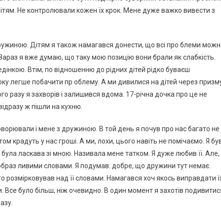
ітям. Не контролювали кожен їх крок. Мене дуже важко вивести з
дружиною. Дітям я також намагався донести, що всі про блеми можн
Зараз я вже думаю, що таку мою позицію вони брали як слабкість.
едінкою. Втім, по відношенню до рідних дітей рідко буваєш
 боку легше побачити пр облему. А ми дивилися на дітей через призм
ого разу я захворів і залишився вдома. 17-річна дочка про це не
ідразу ж пішли на кухню.
оворювали і мене з дружиною. В той день я почув про нас багато не
ом крадуть у нас гроші. А ми, лохи, цього навіть не помічаємо. Я бу
була ласкава зі мною. Називала мене татком. Я дуже любив її. Але,
браз ливими словами. Я подумав: добре, що дружини тут немає.
овго розмірковував над її словами. Намагався хоч якось виправдати ї
. Все було більш, ніж очевидно. В один момент я захотів подивитис
азу.