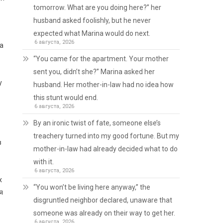
tomorrow. What are you doing here?” her
husband asked foolishly, but he never
expected what Marina would do next.
6 августа, 2026
а
“You came for the apartment. Your mother
sent you, didn’t she?” Marina asked her
у
husband. Her mother-in-law had no idea how
this stunt would end.
6 августа, 2026
By an ironic twist of fate, someone else’s
treachery turned into my good fortune. But my
в
mother-in-law had already decided what to do
with it.
6 августа, 2026
х
“You won’t be living here anyway,” the
я
disgruntled neighbor declared, unaware that
someone was already on their way to get her.
6 августа, 2026