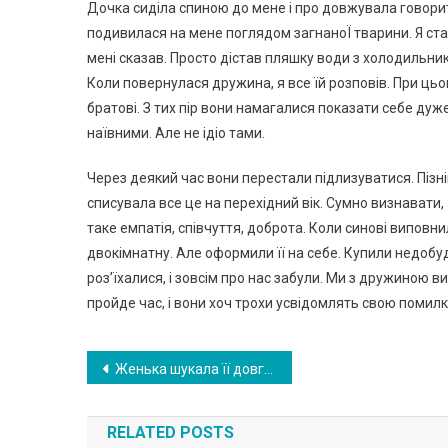
Дочка сиділа спиною до мене і про довжувала говорити
подивилася на мене поглядом загнаноЇ тварини. Я став
мені сказав. Просто дістав пляшку води з холодильника
Коли повернулася дружина, я все їй розповів. При ць
братові. З тих пір вони намагалися показати себе ду
наївними. Але не ідіо тами.
Через деякий час вони перестали підлизуватися. Піз
списувала все це на перехідний вік. Сумно визнавати
таке емпатія, співчуття, доброта. Коли синові виповни
двокімнатну. Але оформили її на себе. Купили недобудо
роз’їхалися, і зовсім про нас забули. Ми з дружиною 
пройде час, і вони хоч трохи усвідомлять свою помилк
Навигация
Женька шукала її довгий час, але раптом почула дивне скиглення. Вона підійшла ближче та побачила маленьке чудо
по
RELATED POSTS
записям