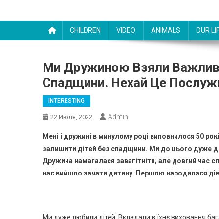
CHILDREN
VIDEO
ANIMALS
OUR LI
Ми Дружиною Взяли Важливе
Спадщини. Нехай Це Послуж
INTERESTING
Admin
22 Июля, 2022
Мені і дружині в минулому році виповнилося 50 рок
залишити дітей без спадщини. Ми до цього дуже до
Дружина намагалася завагітніти, але довгий час спр
нас вийшло зачати дитину. Першою народилася дівч
Ми дуже любили дітей. Вкладали в їхнє виховання ба