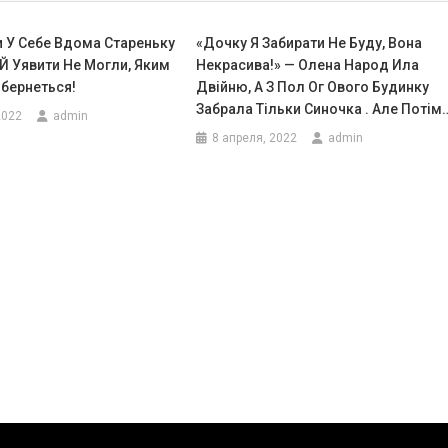
 У Себе Вдома Стареньку
«Дочку Я Забирати Не Буду, Вона
Й Уявити Не Могли, Яким
Некрасива!» — Олена Народ Ила
бернеться!
Двійню, А З Пол Ог Ового Будинку
Забрала Тільки Синочка . Але Потім
2022
admin
8 апреля, 2022
admin