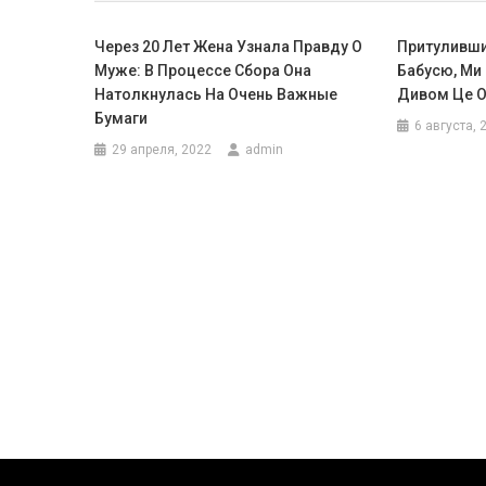
Через 20 Лет Жена Узнала Правду О
Притуливши
Муже: В Процессе Сбора Она
Бабусю, Ми 
Натолкнулась На Очень Важные
Дивом Це О
Бумаги
6 августа, 
29 апреля, 2022
admin