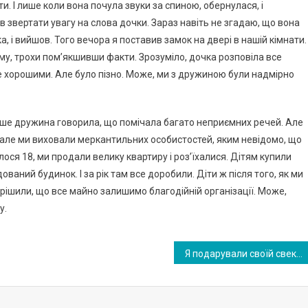
. І лише коли вона почула звуки за спиною, обернулася, і
 звертати увагу на слова дочки. Зараз навіть не згадаю, що вона
, і вийшов. Того вечора я поставив замок на двері в нашій кімнати.
ому, трохи пом’якшивши факти. Зрозуміло, дочка розповіла все
же хорошими. Але було пізно. Може, ми з дружиною були надмірно
ніше дружина говорила, що помічала багато неприємних речей. Але
, але ми виховали меркантильних особистостей, яким невідомо, що
лося 18, ми продали велику квартиру і роз’їхалися. Дітям купили
ваний будинок. І за рік там все доробили. Діти ж після того, як ми
вирішили, що все майно залишимо благодійній організації. Може,
у.
Я подарували своїй свекрусі майже нову шубу, а ввечері зателефонувала сестра чоловіка і почала висувати нам претензії