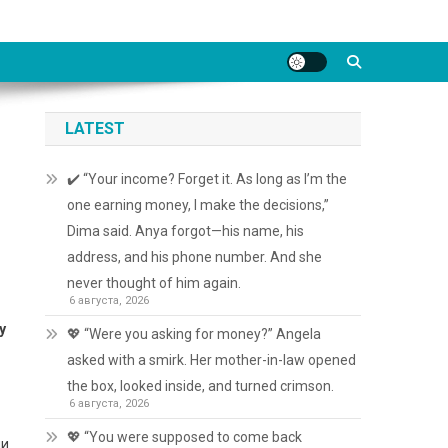
LATEST
✔️ “Your income? Forget it. As long as I’m the
one earning money, I make the decisions,”
Dima said. Anya forgot—his name, his
address, and his phone number. And she
never thought of him again.
6 августа, 2026
у
💖 “Were you asking for money?” Angela
asked with a smirk. Her mother-in-law opened
the box, looked inside, and turned crimson.
6 августа, 2026
💖 “You were supposed to come back
ми