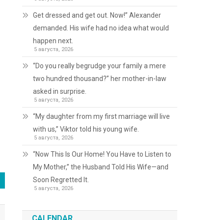
Get dressed and get out. Now!” Alexander
demanded. His wife had no idea what would
happen next.
5 августа, 2026
“Do you really begrudge your family a mere
two hundred thousand?” her mother-in-law
asked in surprise.
5 августа, 2026
“My daughter from my first marriage will live
with us,” Viktor told his young wife.
5 августа, 2026
“Now This Is Our Home! You Have to Listen to
My Mother,” the Husband Told His Wife—and
Soon Regretted It.
5 августа, 2026
CALENDAR