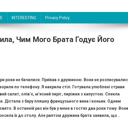
FE
INTERESTING
Privacy Policy
ила, Чим Мого Брата Годує Його
ри роки не бачилися. Приїхав з дружиною. Вони не розписувалис
оворили по телефону. Я накрила стіл. Готувала улюблені страви
ий салат, олів’є, м’ясний пиріг, пиріжки з капустою. Спекла
ки. Дістала з бару пляшку французького вина і коньяк. Одним
вято. В останній раз він був у мене в гостях два роки тому. Вон
просила їх до столу. Але раптом дружина брата заявила, що ..