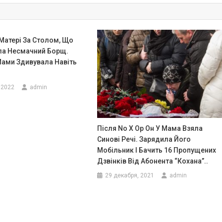
Матері За Столом, Що
ла Несмачний Борщ.
Мами Здивувала Навіть
 2022
admin
Після No X Oр Он У Мама Взяла
Синові Речі. Зарядила Його
Мобільник І Бачить 16 Пропущених
Дзвінків Від Абонента “Кохана”..
29 декабря, 2021
admin