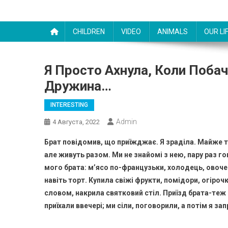
CHILDREN
VIDEO
ANIMALS
OUR LI
Я Просто Ахнула, Коли Побач
Дружина…
INTERESTING
Admin
4 Августа, 2022
Брат повідомив, що приїжджає. Я зраділа. Майже т
але живуть разом. Ми не знайомі з нею, пару раз г
мого брата: м’ясо по-французьки, холодець, овочев
навіть торт. Купила свіжі фрукти, помідори, огіроч
словом, накрила святковий стіл. Приїзд брата-теж с
приїхали ввечері; ми сіли, поговорили, а потім я за