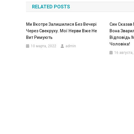
RELATED POSTS
записям
Ми Вкотре Залишилися Без Вечері
Син Сказав 
Через Свекруху. Мої Нерви Вже Не
Вона Звари
Вит Римують
Відповідь 
Чоловіка!
10 марта, 2022
admin
16 августа,