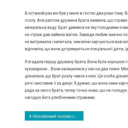
В останній раз він був у мене в гостях два роки тому. В
столу. Але раптом дружина брата заявила, що страви ж
мінеральну воду. Брат дивився на їжу голодними очима,
не страж дав зайвою вагою. Завжди любив смачно поїсти.
не витримала і запитала, чим вони харчуються взагалі
відповіла, що вони дотримуються спеціальної дієти, їд
Я згадала першу дружину брата. Вона була хорошою г
куховаркою… Вони залишилися у нас на два тижні. Мене
дізналася, що брат розлу чився з нею. Ця особа дізнал
речі і виставив її за двері. Я думаю, що вона сама хар
рада за свого брата; тепер точно знаю, що не голодує
нагодую його улюбленими стравами.
Навигация
Незнайомий чоловік став для дітей ближче рідної матері. Потім діти дізналися, хто насправді цей незнайомець
по