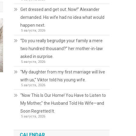
Get dressed and get out. Now!” Alexander
demanded. His wife had no idea what would
happen next.
5 августа, 2026
“Do you really begrudge your family a mere
two hundred thousand?” her mother-in-law
asked in surprise.
5 августа, 2026
“My daughter from my first marriage will live
with us,” Viktor told his young wife.
5 августа, 2026
“Now This Is Our Home! You Have to Listen to
My Mother,” the Husband Told His Wife—and
Soon Regretted It.
5 августа, 2026
CALENDAR