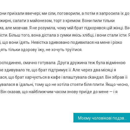
они приїхали ввечері; ми сіли, поговорили, а потім я запросила їх до
ирні, салати з майонезом, торт з кремом. Вони пили тільки
 але мовчав. Я не розуміла, чому мій брат підкорявся цій жінці. Ві
 Більш того, вона дістала з сумки якісь хлібці, і вони стали їсти. 
, що вони їдять. Невістка здивовано подивилася на мене і різко
ять тільки здорову їжу, не хочуть труїтися.
осподинею, смачно готувала. Друга дружина теж була відмінною
 здивувало те, що брат підтримує її. Але через два місяці я
ася, що брат харчується в кафе і влаштувала сkандал. Він зібрав її
чувалася в їдальні, тому що не хотіла стояти біля плити. Якщо чесно,
. Він сказав, що найближчим часом знову приїде до мене — і я
Моєму чоловікові подзвонила тітка і запросила нас на дачу. Якби ми знали, яким коաмаром це обернеться, точно не поїхали б туди…