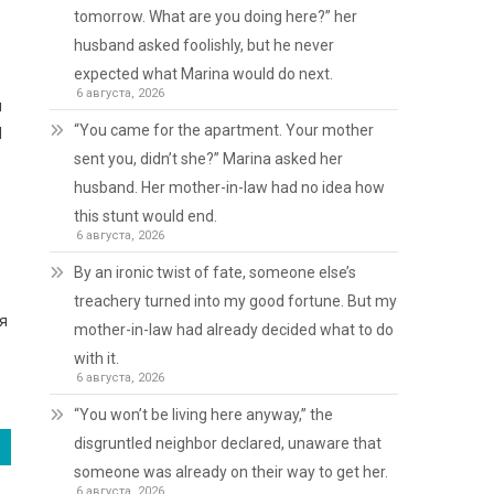
tomorrow. What are you doing here?” her
husband asked foolishly, but he never
expected what Marina would do next.
6 августа, 2026
н
“You came for the apartment. Your mother
Я
sent you, didn’t she?” Marina asked her
husband. Her mother-in-law had no idea how
this stunt would end.
6 августа, 2026
By an ironic twist of fate, someone else’s
treachery turned into my good fortune. But my
 я
mother-in-law had already decided what to do
with it.
6 августа, 2026
“You won’t be living here anyway,” the
disgruntled neighbor declared, unaware that
someone was already on their way to get her.
6 августа, 2026