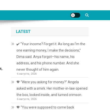
LATEST
✔️ “Your income? Forget it. As long as I’m the
one earning money, I make the decisions,”
Dima said. Anya forgot—his name, his
address, and his phone number. And she
я,
never thought of him again.
6 августа, 2026
💖 “Were you asking for money?” Angela
asked with a smirk. Her mother-in-law opened
и
the box, looked inside, and turned crimson.
6 августа, 2026
💖 “You were supposed to come back