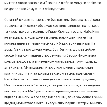
миттєво стала главою сім’ї, вона не любила маму чоловіка та
не дозволяла йому з нею спілкуватися.
Останній рік для пенсіонерки був важким, бо вона переїхала
до дочки, а її чоловік ображав дружину, дивився на неї косо
та казав, що вона їх лише об’їдає. Сьогодні вранці баба Ніна
не витримала, коли дочка із зятем накинулися на неї та
почали звинувачувати у всіх своїх бідах, вони вигнали її з
дому. Мені стало шкода жінку, бо я бачила, що має добре
серце. Наш Коля відразу порозумівся з бабою Ніною, вона
колись працювала вчителькою математики, тому підхід до
дітей знала. Ми виділили їй простору кімнату і щомісяця
платили зарплату за догляд за сином та домашні справи.
Баба Ніна за рік стала повноцінним членом нашої родини;
Микола називав її бабусею, вони разом гуляли, вона водила
його на гуртки. Ми були приємно вражені, коли наш синочок
підвівся на ноги, а все завдяки бабі Ніні, вона займалася з ним
щодня, мотивувала його. З часу нашої першої зустрічі минуло