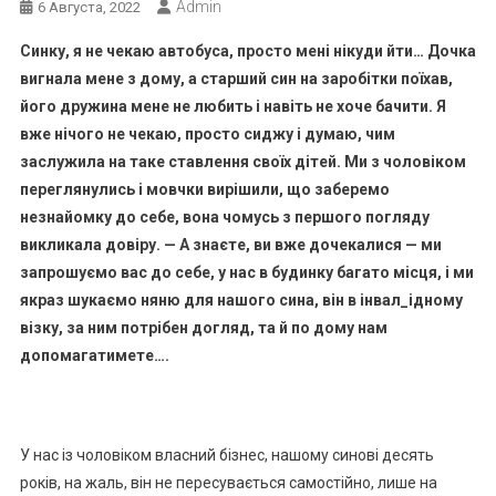
Admin
6 Августа, 2022
Синку, я не чекаю автобуса, просто мені нікуди йти… Дочка
вигнала мене з дому, а старший син на заробітки поїхав,
його дружина мене не любить і навіть не хоче бачити. Я
вже нічого не чекаю, просто сиджу і думаю, чим
заслужила на таке ставлення своїх дітей. Ми з чоловіком
переглянулись і мовчки вирішили, що заберемо
незнайомку до себе, вона чомусь з першого погляду
викликала довіру. — А знаєте, ви вже дочекалися — ми
запрошуємо вас до себе, у нас в будинку багато місця, і ми
якраз шукаємо няню для нашого сина, він в iнвaл_ідному
візку, за ним потрібен догляд, та й по дому нам
допомагатимете….
У нас із чоловіком власний бізнес, нашому синові десять
років, на жаль, він не пересувається самостійно, лише на