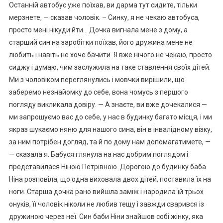
Останній автобус уже поїхав, ви дарма тут сидите, тільки
мерзнете, — сказав чоловік. – Синку, я не чекаю автобуса,
просто мені нікуди йти… Дочка вигнала мене з дому, а
старший син на заробітки поїхав, його дружина мене не
любить і навіть не хоче бачити. Я вже нічого не чекаю, просто
сиджу і думаю, чим заслужила на таке ставлення своїх дітей.
Ми з чоловіком переглянулись і мовчки вирішили, що
заберемо незнайомку до себе, вона чомусь з першого
погляду викликала довіру. — А знаєте, ви вже дочекалися —
ми запрошуємо вас до себе, у нас в будинку багато місця, і ми
якраз шукаємо няню для нашого сина, він в інвалідному візку,
за ним потрібен догляд, та й по дому нам допомагатимете, —
— сказала я. Бабуся глянула на нас добрим поглядом і
представилася Ніною Петрівною. Дорогою до будинку баба
Ніна розповіла, що одна виховала двох дітей, поставила їх на
ноги. Старша дочка рано вийшла заміж і народила їй трьох
онуків, її чоловік ніколи не любив тещу і завжди сварився із
дружиною через неї. Син баби Ніни знайшов собі жінку, яка