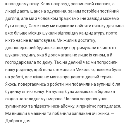
інвалідному візку. Коля напрочуд розвинений хлопчик, а
лікарі дають шанс на одужання, за ним потрібен постійний
догляд, але ми з чоловіком працюємо і не завжди можемо
бути поряд. Саме тому ми вирішили найняти няньку для сина,
вже більше місяця шукали відповідну кандидатуру, проте
ніхто нас не влаштовував. Ми жили в достатку,
двоповерховий будинок завжди підтримували в чистоті і
шукали людину, яка б допомагала не лише із сином, а й
господарювала по дому. Так, на деякий час ми попросили
нашу родичку, щоб вона стежила за Миколою, поки ми були
на роботі, але жінка не могла працювати довгий термін.
Якось, повертаючись з роботи, ми побачили на зупинці біля
будинку літню жінку. На вулиці була завірюха, а бідолаха
сиділа на холодному і мерзла. Чоловік запропонував
зупинитися та підвезти незнайомку, я привітно погодилася.
Ми вийшли з машини та побачили заплакані очі жінки. —
Доброго дня.