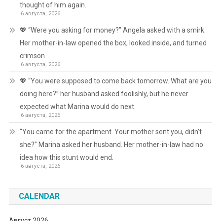
thought of him again.
6 августа, 2026
💖 “Were you asking for money?” Angela asked with a smirk.
Her mother-in-law opened the box, looked inside, and turned
crimson.
6 августа, 2026
💖 “You were supposed to come back tomorrow. What are you
doing here?” her husband asked foolishly, but he never
expected what Marina would do next.
6 августа, 2026
“You came for the apartment. Your mother sent you, didn’t
she?” Marina asked her husband. Her mother-in-law had no
idea how this stunt would end.
6 августа, 2026
CALENDAR
Август 2026