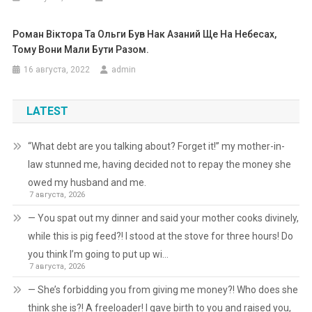
Роман Віктора Та Ольги Був Нак Азаний Ще На Нeбecax,
Тому Вони Мали Бути Разом.
16 августа, 2022
admin
LATEST
“What debt are you talking about? Forget it!” my mother-in-
law stunned me, having decided not to repay the money she
owed my husband and me.
7 августа, 2026
— You spat out my dinner and said your mother cooks divinely,
while this is pig feed?! I stood at the stove for three hours! Do
you think I’m going to put up wi…
7 августа, 2026
— She’s forbidding you from giving me money?! Who does she
think she is?! A freeloader! I gave birth to you and raised you,