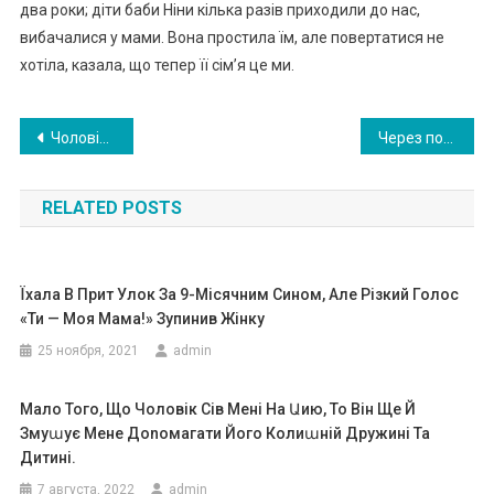
два роки; діти баби Ніни кілька разів приходили до нас,
вибачалися у мами. Вона простила їм, але повертатися не
хотіла, казала, що тепер її сім’я це ми.
Навигация
Чоловік Зоряни чіплявся до неї з кожного приводу. Одного разу, не витримавши, вона зібрала свої речі і пішла. Чи правильно вона зробила? ФОТО
Через погане ставлення жінки не стало сестри її чоловіка. Але життя – бумеранг, і він прилетів дуже скоро
по
RELATED POSTS
записям
Їхала В Прит Улок За 9-Місячним Сином, Але Різкий Голос
«Ти — Моя Мама!» Зупинив Жінку
25 ноября, 2021
admin
Мало Того, Що Чоловік Сів Мені На Աию, То Він Ще Й
Змуաує Мене Доnомагати Його Колиաній Дружині Та
Дитині.
7 августа, 2022
admin