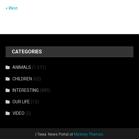
« Июл
CATEGORIES
ANIMALS
(1 271)
CHILDREN
(62)
INTERESTING
(889)
OUR LIFE
(13)
VIDEO
(5)
|
Тема: News Portal от
Mystery Themes
.