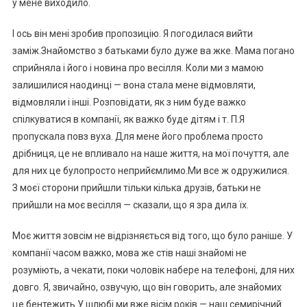
у мене виходило.
І ось він мені зробив пропозицію. Я погодилася вийти
заміж.Знайомство з батьками було дуже ва жке. Мама погано
сприйняла і його і новина про весілля. Коли ми з мамою
залишилися наодинці — вона стала мене відмовляти,
відмовляли і інші. Розповідати, як з ним буде важко
спілкуватися в компанії, як важко буде дітям і т. П.Я
пропускала повз вуха. Для мене його проблема просто
дрібниця, це не впливало на наше життя, на мої почуття, але
для них це булопросто неприйємлимо.Ми все ж одружилися.
З моєї сторони прийшли тільки кілька друзів, батьки не
прийшли на моє весілля — сказали, що я зра дила їх.
Моє життя зовсім не відрізняється від того, що було раніше. У
компанії часом важко, мова же стів наші знайомі не
розуміють, а чекати, поки чоловік набере на телефоні, для них
довго. Я, звичайно, озвучую, що він говорить, але знайомих
це бентежить.У шлюбі ми вже вісім років — наш семирічний