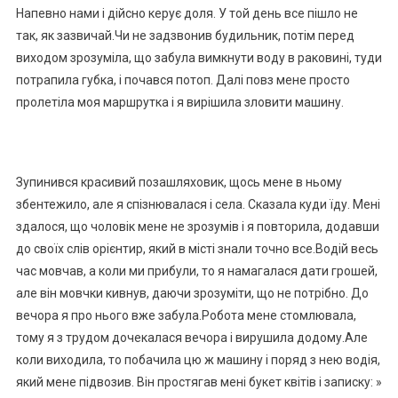
Напевно нами і дійсно керує доля. У той день все пішло не
так, як зазвичай.Чи не задзвонив будильник, потім перед
виходом зрозуміла, що забула вимкнути воду в раковині, туди
потрапила губка, і почався потоп. Далі повз мене просто
пролетіла моя маршрутка і я вирішила зловити машину.
Зупинився красивий позашляховик, щось мене в ньому
збентежило, але я спізнювалася і села. Сказала куди їду. Мені
здалося, що чоловік мене не зрозумів і я повторила, додавши
до своїх слів орієнтир, який в місті знали точно все.Водій весь
час мовчав, а коли ми прибули, то я намагалася дати грошей,
але він мовчки кивнув, даючи зрозуміти, що не потрібно. До
вечора я про нього вже забула.Робота мене стомлювала,
тому я з трудом дочекалася вечора і вирушила додому.Але
коли виходила, то побачила цю ж машину і поряд з нею водія,
який мене підвозив. Він простягав мені букет квітів і записку: »