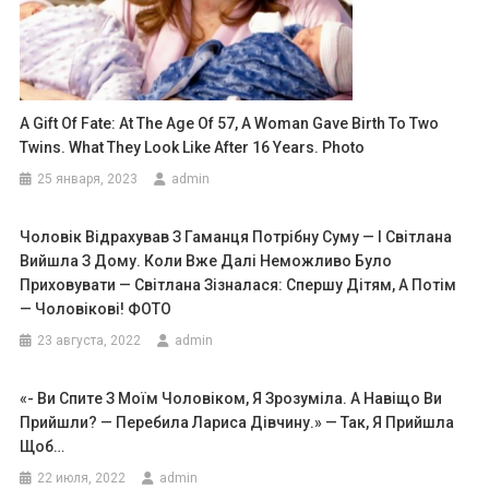
A Gift Of Fate: At The Age Of 57, A Woman Gave Birth To Two
Twins. What They Look Like After 16 Years. Photo
25 января, 2023
admin
Чоловік Відрахував З Гаманця Потрібну Суму — І Світлана
Вийшла З Дому. Коли Вже Далі Неможливо Було
Приховувати — Світлана Зізналася: Спершу Дітям, А Потім
— Чоловікові! ФОТО
23 августа, 2022
admin
«- Ви Cпитe З Моїм Чоловіком, Я Зрозуміла. А Навіщо Ви
Прийшли? — Перебила Лариса Дівчину.» — Так, Я Прийшла
Щоб…
22 июля, 2022
admin