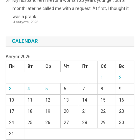
My husband left me for a woman 20 years younger, but a
month later he called me with a request. At first, I thought it
was a prank.
4 августа, 2026
CALENDAR
Август 2026
Пн
Вт
Ср
Чт
Пт
Сб
Вс
1
2
3
4
5
6
7
8
9
10
11
12
13
14
15
16
17
18
19
20
21
22
23
24
25
26
27
28
29
30
31