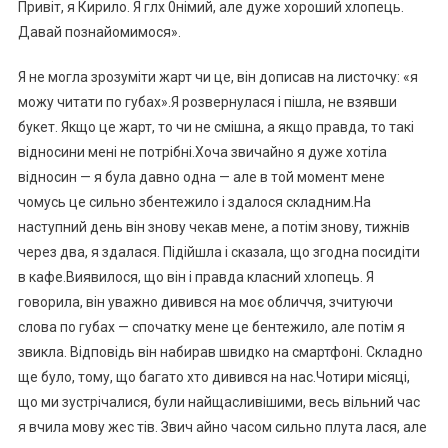
Привіт, я Кирило. Я глx 0німий, але дуже хороший хлопець.
Давай познайомимося».
Я не могла зрозуміти жарт чи це, він дописав на листочку: «я
можу читати по губах».Я розвернулася і пішла, не взявши
букет. Якщо це жарт, то чи не смішна, а якщо правда, то такі
відносини мені не потрібні.Хоча звичайно я дуже хотіла
відносин — я була давно одна — але в той момент мене
чомусь це сильно збентежило і здалося складним.На
наступний день він знову чекав мене, а потім знову, тижнів
через два, я здалася. Підійшла і сказала, що згодна посидіти
в кафе.Виявилося, що він і правда класний хлопець. Я
говорила, він уважно дивився на моє обличчя, зчитуючи
слова по губах — спочатку мене це бентежило, але потім я
звикла. Відповідь він набирав швидко на смартфоні. Складно
ще було, тому, що багато хто дивився на нас.Чотири місяці,
що ми зустрічалися, були найщасливішими, весь вільний час
я вчила мову жес тів. Звич айно часом сильно плута лася, але