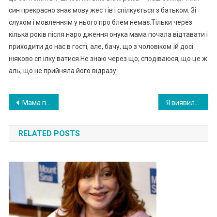
син прекрасно знає мову жес тів і спілкується з батьком. Зі
слухом і мовленням у нього про блем немає.Тільки через
кілька років після наро дження онука мама почала відтавати і
приходити до нас в гості, але, бачу, що з чоловіком їй досі
ніяково сп ілку ватися.Не знаю через що; сподіваюся, що це ж
аль, що не прийняла його відразу.
Навигация
Мама підкинула мене батькові і втекла. Ми зустрілися через багато років…
Я виявила, що ваrітна в сорок років, але справжній сюрприз чекав мене потім, коли я повернулася додому
по
RELATED POSTS
записям