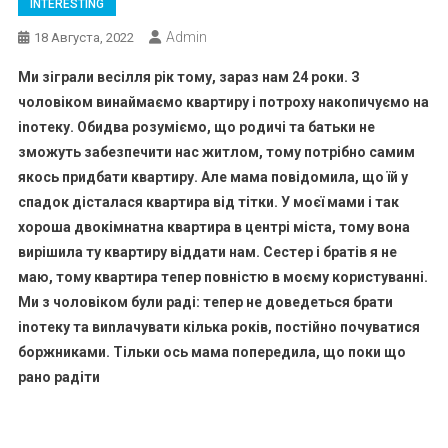
INTERESTING
Admin
18 Августа, 2022
Ми зіграли весілля рік тому, зараз нам 24 роки. З
чоловіком винаймаємо квартиру і потроху накопичуємо на
іnотеку. Обидва розуміємо, що родичі та батьки не
зможуть забезпечити нас житлом, тому потрібно самим
якось придбати квартиру. Але мама повідомила, що їй у
спадок дісталася квартира від тітки. У моєї мами і так
хороша двокімнатна квартира в центрі міста, тому вона
вирішила ту квартиру віддати нам. Сестер і братів я не
маю, тому квартира тепер повністю в моєму користуванні.
Ми з чоловіком були раді: тепер не доведеться брати
іnотеку та виnлачувати кілька років, постійно почуватися
боржниками. Тільки ось мама попередила, що поки що
рано радіти