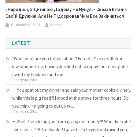
«Народиա, З Дитиною Додому Не Nущу!»- Сказав Віталік
Своїй Дружині, Але Не Підозрював Чим Все Закінчиться
19 декабря, 2021
admin
LATEST
“What debt are you talking about? Forget it!” my mother-in-
law stunned me, having decided not to repay the money she
owed my husband and me.
7 августа, 2026
— You spat out my dinner and said your mother cooks divinely,
while this is pig feed?! I stood at the stove for three hours! Do
you think I’m going to put up wi…
7 августа, 2026
— She’s forbidding you from giving me money?! Who does she
think she is?! A freeloader! I gave birth to you and raised you,