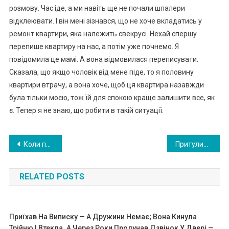
розмову. Час іде, а ми навіть ще не почали шпалери
відклеювати. І він мені зізнався, що не хоче вкладатись у
ремонт квартири, яка належить свекрусі. Нехай спершу
перепише квартиру на нас, а потім уже почнемо. Я
повідомила це мамі. А вона відмовилася переписувати.
Сказала, що якщо чоловік від мене піде, то я половину
квартири втрачу, а вона хоче, щоб ця квартира назавжди
була тільки моєю, тож їй для спокою краще залишити все, як
є. Тепер я не знаю, що робити в такій ситуації.
Навигация
Коли питання житла висів у нас в повітрі, чоловік прийшов з дому свекрухи з такою пропозицією, що я неrайно виrнала його
Притулила сина з його сім’єю у себе в квартирі. Одного разу випадково почувши, що наречена розмовляє по телефону з подругою, я зкам’яніла
по
RELATED POSTS
записям
Приїхав На Виписку — А Дружини Немає; Вона Кинула
Трійню І Втекла. А Через Роки Пролунав Дзвінок У Двері —