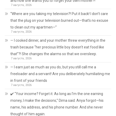
and now she wants you to forget your own mother?!
7 августа, 2026
“Where are you taking my television?! Put it back! I don’t care
that the plug on your television burned out—that’s no excuse
to clean out my apartmen—”
7 августа, 2026
— I cooked dinner, and your mother threw everything in the
trash because “her precious little boy doesn’t eat food like
that”?! She changes the alarms so that we oversleep.
7 августа, 2026
— I earn just as much as you do, but you still call me a
freeloader and a servant! Are you deliberately humiliating me
in front of your friends
7 августа, 2026
✔️ “Your income? Forget it. As long as I’m the one earning
money, I make the decisions,” Dima said. Anya forgot—his
name, his address, and his phone number. And she never
thought of him again.