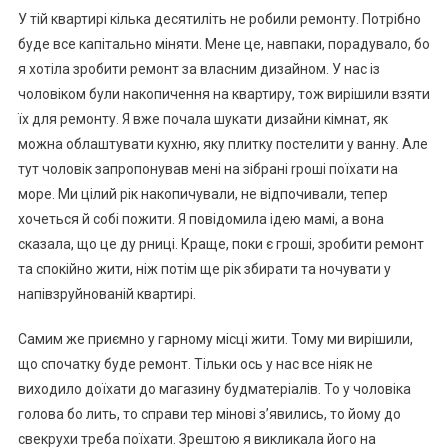
У тій квартирі кілька десятиліть не робили ремонту. Потрібно
буде все капітально міняти. Мене це, навпаки, порадувало, бо
я хотіла зробити ремонт за власним дизайном. У нас із
чоловіком були накопичення на квартиру, тож вирішили взяти
їх для ремонту. Я вже почала шукати дизайни кімнат, як
можна облаштувати кухню, яку плитку постелити у ванну. Але
тут чоловік запропонував мені на зібрані rроші поїхати на
море. Ми цілий рік накопичували, не відпочивали, тепер
хочеться й собі пожити. Я повідомила ідею мамі, а вона
сказала, що це ду рниці. Краще, поки є гроші, зробити ремонт
та спокійно жити, ніж потім ще рік збирати та ночувати у
напівзруйнованій квартирі.
Самим же приємно у гарному місці жити. Тому ми вирішили,
що спочатку буде ремонт. Тільки ось у нас все ніяк не
виходило доїхати до магазину будматеріалів. То у чоловіка
голова бо лить, то справи тер мінові з’явились, то йому до
свекрухи треба поїхати. Зрештою я викликала його на