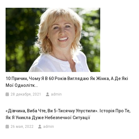
10 Причин, Чому Я В 60 Років Виглядаю Як Жінка, А Де Які
Мої Однолітк…
28 декабря, 2021
admin
«Дівчина, Виба Чте, Ви 5-Тисячну Упустили». Історія Про Те,
Як Я Уникла Дуже Небезnечної Ситуації
26 мая, 2022
admin