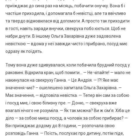
приїжджає до сина раз на місяць, побачити онучку. Вона б і
частіше приходила, і допомагала б невістці, але та ввічливо
та твердо відмовилася від допомоги. А просто так приходити
в гості, навіть заради внучки, свекруха побо юється. Щоб не
набри днути. В іншому Ольга Захарівна дуже задоволена
невісткою — вдома у неї завжди чисто і прибрано, посуд миє
одразу як поїдять.
Тому вона дуже здивувалася, коли побачила брудний посуд у
раковині. Відкрила кран, щоб помити… — Не чіпайте! — мало не
накинулася на свекруху Ганна. – Це Андрія. — І?! Яке має
значення чиє? – ошелешено запитала Ольга Захарівна. —
Має значення, — відповіла невістка. — Тепер він сам за собою
і посуд миє, і свою білизну пре. — Доню, — свекруха вже
взагалі нічого не розуміла. — Як так можна? Ви ж сім’я. Хіба це
діло — за собою миєш посуд, а чоловік за собою прибирає? —
Він приїжджає додому до 8 години, — розпочала свою
розповідь Ганна. — Поїсть, послухає про дитину, потім піде,