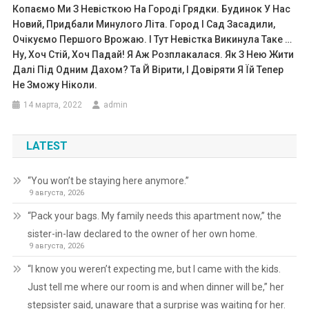
Копаємо Ми З Невісткою На Городі Грядки. Будинок У Нас
Новий, Придбали Минулого Літа. Город І Сад Засадили,
Очікуємо Першого Врожаю. І Тут Невістка Викинула Таке …
Ну, Хоч Стій, Хоч Падай! Я Аж Розплакалася. Як З Нею Жити
Далі Під Одним Дахом? Та Й Вірити, І Довіряти Я Їй Тепер
Не Зможу Ніколи.
14 марта, 2022
admin
LATEST
“You won’t be staying here anymore.”
9 августа, 2026
“Pack your bags. My family needs this apartment now,” the
sister-in-law declared to the owner of her own home.
9 августа, 2026
“I know you weren’t expecting me, but I came with the kids.
Just tell me where our room is and when dinner will be,” her
stepsister said, unaware that a surprise was waiting for her.