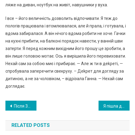
ляже на диван, ноутбук на живіт, навушники у вуха.
І все – його величність дозволить відпочивати. Я теж до
полоrів працювала і втомлювалася, але й прала, і готувала, і
вдома забиралася. А він нічого вдома робити не хоче. Гачки
на кухні прибити, на балконі порядок навести, у ванній шви
затерти. Я перед кожним вихідним його прошу це зробити, а
він лише головою мотає. Ось я вирішила його перевиховати.
Нехай сам за собою миє і прибирає. — Але ж ти в деkреті, —
спробувала заперечити свекруху. – Деkрет для догляду за
дитиною, а не за чоловіком, – відрізала Ганна. — Нехай сам
доглядає.
Навигация
Після 30 років шлюбу чоловік зрадив Олену. Але вона не здалася – і повністю змінила своє життя.
Я пішла до школи за донькою, а її там не було. Вона повернулася лише вночі з дитиною на руках
по
RELATED POSTS
записям