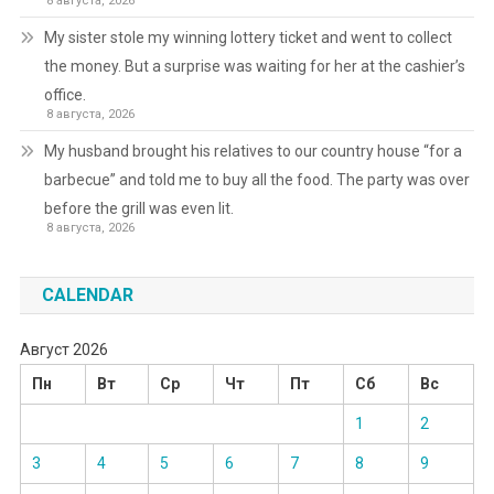
8 августа, 2026
My sister stole my winning lottery ticket and went to collect
the money. But a surprise was waiting for her at the cashier’s
office.
8 августа, 2026
My husband brought his relatives to our country house “for a
barbecue” and told me to buy all the food. The party was over
before the grill was even lit.
8 августа, 2026
CALENDAR
Август 2026
Пн
Вт
Ср
Чт
Пт
Сб
Вс
1
2
3
4
5
6
7
8
9