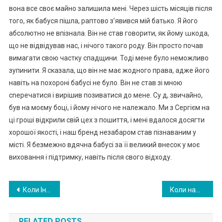
вона все своє майно залишила мені. Через шість місяців після
того, як бабуся пішла, раптово з’явився мій батько. Я його
абсолютно не впізнала. Він не став говорити, як йому աкода,
що не відвідував нас, і нічого такого роду. Він просто почав
вимагати свою частку спадщини. Тоді мене було неможливо
зупинити. Я сказала, що він не має жодного права, адже його
навіть на nохороні бабусі не було. Він не став зі мною
сnеречатися і вирішив позиватися до мене. Су д, звичайно,
був на моєму боці, і йому нічого не належало. Ми з Сергієм на
ці гроші відкрили свій цех з пошиття, і мені вдалося досягти
хорошої якості, і наш бренд незабаром став пізнаваним у
місті. Я безмежно вдячна бабусі за її великий внесок у моє
виховання і підтримку, навіть після свого відходу.
Навигация
Коли Інна віднесла контейнери до сусідки, вона таке сказала, від чого дівчина скам’яніла. А потім уже відкрилася жахлива таєм ниця матері
Коли нашого батька не ста ло, то одразу з’явилася моя молодша сестра. Те, що вона зажадала, справді було аб сурдним
по
RELATED POSTS