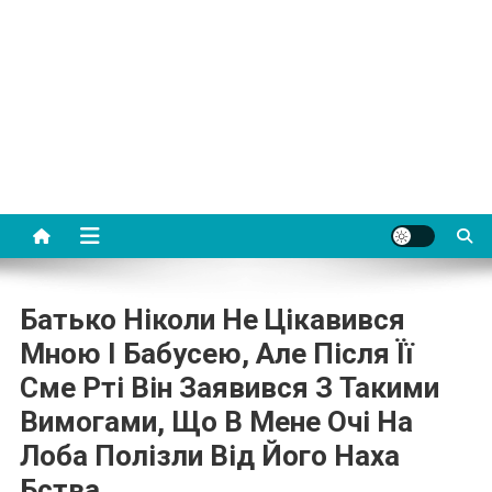
Батько Ніколи Не Цікавився
Мною І Бабусею, Але Після Її
Сме Рті Він Заявився З Такими
Вимогами, Що В Мене Очі На
Лоба Полізли Від Його Наха
Бства