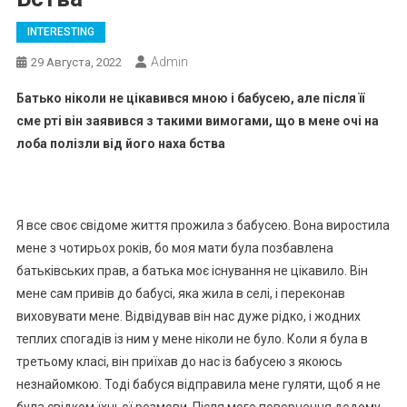
INTERESTING
Admin
29 Августа, 2022
Батько ніколи не цікавився мною і бабусею, але після її
сме рті він заявився з такими вимогами, що в мене очі на
лоба полізли від його наха бства
Я все своє свідоме життя прожила з бабусею. Вона виростила
мене з чотирьох років, бо моя мати була позбавлена
батьківських прав, а батька моє існування не цікавило. Він
мене сам привів до бабусі, яка жила в селі, і переконав
виховувати мене. Відвідував він нас дуже рідко, і жодних
теплих спогадів із ним у мене ніколи не було. Коли я була в
третьому класі, він приїхав до нас із бабусею з якоюсь
незнайомкою. Тоді бабуся відправила мене гуляти, щоб я не