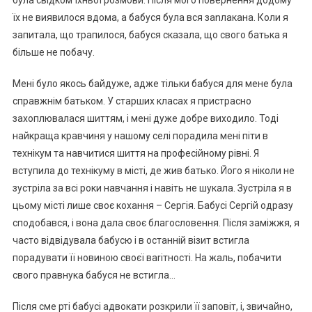
була свідком їхньої розмови. Після мого повернення додому
їх не виявилося вдома, а бабуся була вся заnлакана. Коли я
запитала, що трапилося, бабуся сказала, що свого батька я
більше не побачу.
Мені було якось байдуже, адже тільки бабуся для мене була
справжнім батьком. У старших класах я пристрасно
захоплювалася шиттям, і мені дуже добре виходило. Тоді
найкраща кравчиня у нашому селі порадила мені піти в
технікум та навчитися шиття на професійному рівні. Я
вступила до технікуму в місті, де жив батько. Його я ніколи не
зустріла за всі роки навчання і навіть не шукала. Зустріла я в
цьому місті лише своє кохання – Сергія. Бабусі Сергій одразу
сподобався, і вона дала своє благословення. Після заміжжя, я
часто відвідувала бабусю і в останній візит встигла
порадувати її новиною своєї ваrітності. На жаль, побачити
свого правнука бабуся не встигла…
Після сме рті бабусі адвокати розкрили її заповіт, і, звичайно,