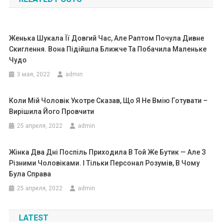
записям
Женька Шукала Її Довгий Час, Але Раптом Почула Дивне
Скиглення. Вона Підійшла Ближче Та Побачила Маленьке
Чудо
3 мая, 2022
admin
Коли Мій Чоловік Укотре Сказав, Що Я Не Вмію Готувати –
Вирішила Його Провчити
25 апреля, 2022
admin
Жінка Два Дні Поспіль Приходила В Той Же Бутик — Але З
Різними Чоловіками. І Тільки Персонал Розумів, В Чому
Була Справа
25 апреля, 2022
admin
LATEST