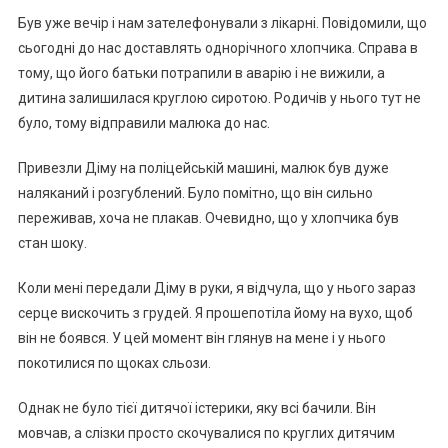
Був уже вечір і нам зателефонували з лікарні. Повідомили, що
сьогодні до нас доставлять однорічного хлопчика. Справа в
тому, що його батьки потрапили в аварію і не вижили, а
дитина залишилася круглою сиротою. Родичів у нього тут не
було, тому відправили малюка до нас.
Привезли Діму на поліцейській машині, малюк був дуже
наляканий і розгублений. Було помітно, що він сильно
переживав, хоча не плакав. Очевидно, що у хлопчика був
стан шоку.
Коли мені передали Діму в руки, я відчула, що у нього зараз
серце вискочить з грудей. Я прошепотіла йому на вухо, щоб
він не боявся. У цей момент він глянув на мене і у нього
покотилися по щоках сльози.
Однак не було тієї дитячої істерики, яку всі бачили. Він
мовчав, а слізки просто скочувалися по круглих дитячим