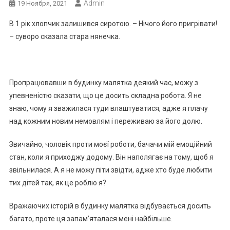
Admin
19 Ноября, 2021
В 1 рік хлопчик залишився сиротою. – Нічого його пригрівати!
– суворо сказала стара нянечка.
Пропрацювавши в будинку малятка деякий час, можу з
упевненістю сказати, що це досить складна робота. Я не
знаю, чому я зважилася туди влаштуватися, адже я плачу
над кожним новим немовлям і переживаю за його долю.
Звичайно, чоловік проти моєї роботи, бачачи мій емоційний
стан, коли я приходжу додому. Він наполягає на тому, щоб я
звільнилася. А я не можу піти звідти, адже хто буде любити
тих дітей так, як це роблю я?
Вражаючих історій в будинку малятка відбувається досить
багато, проте ця запам’яталася мені найбільше.