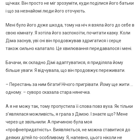
щічках. Він просто не міг зрозуміти, куди поділися його батьки
і що за незнайомі люди його оточують.
Мені було його дуже шкода, тому на ніч я взяла його до себе в
свою кімнату. Я хотіла його заспокоїти, почитати казку. Коли
Діма заснув, уві сні він продовжував здригатися і серце
також сильно калатало. Це хвилювання передавалося і мені.
Бачачи, як складно Дімі адаптуватися, я приділяла йому
більше уваги. Я відчувала, що він продовжує переживати.
– Перестань за ним бігати! Нічого пригрівати. Йому ще жити …
одному. – суворо сказала стара нянечка.
А я не можу так, тому пропустила її слова повз вуха. Як тільки
з’являлася можливість, я грала з Дімою. І знаєте що? Мене
через це звільнили. А причиною була моя
«профнепридатність». Виявляється, не можна ставитися до
деяких дітей по-особливому. Я, напевно, цього ніколи не