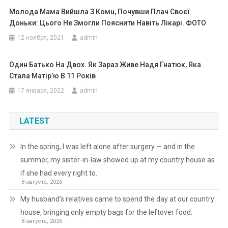
Молода Мама Вийшла З Комu, Почувши Плач Своєї
Доньки: Цього Не Змогли Пояснити Навіть Лікарі. ФОТО
12 ноября, 2021
admin
Один Батько На Двох. Як Зараз Живе Надя Гнатюк, Яка
Стала Матір’ю В 11 Років
17 января, 2022
admin
LATEST
In the spring, I was left alone after surgery — and in the
summer, my sister-in-law showed up at my country house as
if she had every right to.
8 августа, 2026
My husband’s relatives came to spend the day at our country
house, bringing only empty bags for the leftover food.
8 августа, 2026