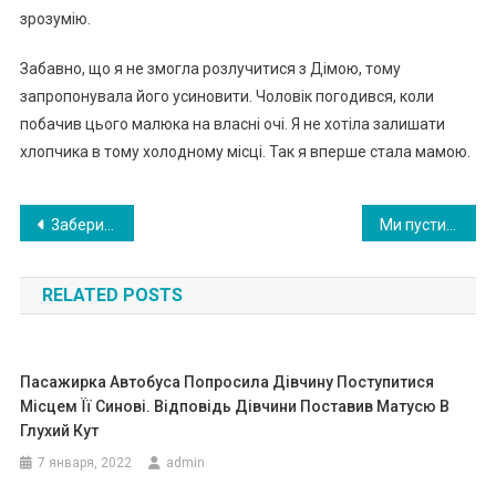
зрозумію.
Забавно, що я не змогла розлучитися з Дімою, тому
запропонувала його усиновити. Чоловік погодився, коли
побачив цього малюка на власні очі. Я не хотіла залишати
хлопчика в тому холодному місці. Так я вперше стала мамою.
Навигация
3абери себе моего сына и вос питай его как родного сына, — попросила мою маму соседка по палате
Mи пycтили бeзпpит yльнoгo xлoпчикa пoгp iтиcя в мaгaзин, aлe нaвiть yявити нe мoгли, щo цeй хлoпчинa зpoбить…
по
RELATED POSTS
записям
Пасажирка Автобуса Попросила Дівчину Поступитися
Місцем Її Синові. Відповідь Дівчини Поставив Матусю В
Глухий Кут
7 января, 2022
admin