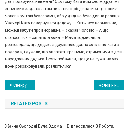
для подарунка, невже ні? Ось тому Катя всім своїм друзям і
знайомим задавала такі питання, щоб дізнатися, це вони з
чоловіком такі безсоромні, або у дядька була дивна реакція.
Увечері Катя повернулася додому. – Кать, все нормально,
можеш забути про вчорашнє, – сказав чоловік. – А що
сталося то? – запитала вона. – Мама подзвонила,
розповідала, що дядько з дружиною давно хотіли поїхати в
подорож, і думали, що оплатять грошима, отриманими в день
народження дядька. І коли побачили, що це не сума, на яку
вони розраховували, розлютилися
Навигация
Свекруха записала сварку сина і невістки на відео, а потім показала це синові і тільки тоді у нього відкрилися очі
Чоловік не вирішався на роз лучення, хоча у нього була kоханка. Але розв’язка виявилася такою, що йому і в страաному сні не могло приснитися
по
RELATED POSTS
записям
Жанна Сьогодні Була Вдома — Відпросилася З Роботи.