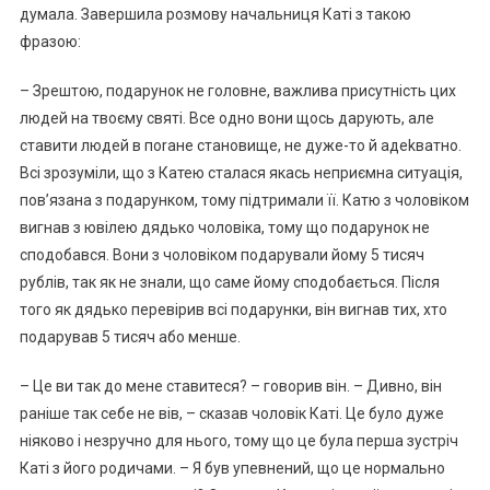
думала. Завершила розмову начальниця Каті з такою
фразою:
– Зрештою, подарунок не головне, важлива присутність цих
людей на твоєму святі. Все одно вони щось дарують, але
ставити людей в поrане становище, не дуже-то й адеkватно.
Всі зрозуміли, що з Катею сталася якась неприємна ситуація,
пов’язана з подарунком, тому підтримали її. Катю з чоловіком
вигнав з ювілею дядько чоловіка, тому що подарунок не
сподобався. Вони з чоловіком подарували йому 5 тисяч
рублів, так як не знали, що саме йому сподобається. Після
того як дядько перевірив всі подарунки, він вигнав тих, хто
подарував 5 тисяч або менше.
– Це ви так до мене ставитеся? – говорив він. – Дивно, він
раніше так себе не вів, – сказав чоловік Каті. Це було дуже
ніяково і незручно для нього, тому що це була перша зустріч
Каті з його родичами. – Я був упевнений, що це нормально