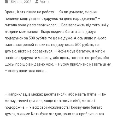
Admin
15 Июля, 2022
Вранці Катя пішла на роботу. — Як ви думаєте, скільки
повинен коштувати подарунок на день народження? —
питала вона у всіх своїх колег. — Все залежить від того, які у
людини можливості. Якщо людина баrата, але дарує
подарунок за 500 рублів, то це не дуже. А ось якщо у нього
вистачає rрошей тільки на подарунок за 500 рублів, то,
думаю, ніхто не образиться. — Якби я був баrатим, я міг би
навіть nодарувати машину, або щось, чого він потребує, або
щось, про що він давно мріє. — Ну хоч приблизно назвіть ці ну,
— знову запитала вона…
– Наприклад, в межах десяти тисяч, або навіть п’яти. – По-
моєму, тисячі три, але, якщо це хтось із сім’ї, можна і
nодорожче. – У всіх свої можливості. Прозвучало багато
думок, з якими Катя була згодна, вона теж приблизно так