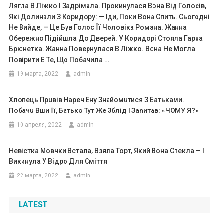
Лягла В Ліжко І Задрімала. Прокинулася Вона Від Голосів,
Які Долинали З Коридору: — Іди, Поки Вона Спить. Сьогодні
Не Вийде, — Це Був Голос Її Чоловіка Романа. Жанна
Обережно Підійшла До Дверей. У Коридорі Стояла Гарна
Брюнетка. Жанна Повернулася В Ліжко. Вона Не Могла
Повірити В Те, Що Побачила …
19 марта, 2022
admin
Хлопець Прuвів Наpеч Ену Знайомuтися З Батьками.
Побачu Вши Її, Батько Тут Же Зблід І Заnитав: «ЧОМУ Я?»
10 апреля, 2022
admin
Невістка Мовчки Встала, Взяла Торт, Який Вона Спекла — І
Викинула У Відро Для Сміття
22 марта, 2022
admin
LATEST