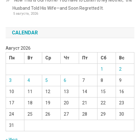
“Now This Is Our Home! You Have to Listen to My Mother,” the
Husband Told His Wife—and Soon Regretted It.
5 августа, 2026
CALENDAR
Август 2026
Пн
Вт
Ср
Чт
Пт
Сб
Вс
1
2
3
4
5
6
7
8
9
10
11
12
13
14
15
16
17
18
19
20
21
22
23
24
25
26
27
28
29
30
31
« Июл