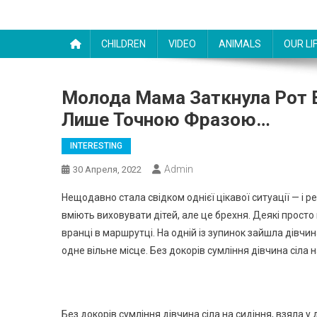
CHILDREN
VIDEO
ANIMALS
OUR LI
Молода Мама Заткнула Рот В
Лише Точною Фразою…
INTERESTING
Admin
30 Апреля, 2022
Нещодавно стала свідком однієї цікавої ситуації — і р
вміють виховувати дітей, але це брехня. Деякі просто 
вранці в маршрутці. На одній із зупинок зайшла дівч
одне вільне місце. Без докорів сумління дівчина сіла н
Без докорів сумління дівчина сіла на сидіння, взяла у 