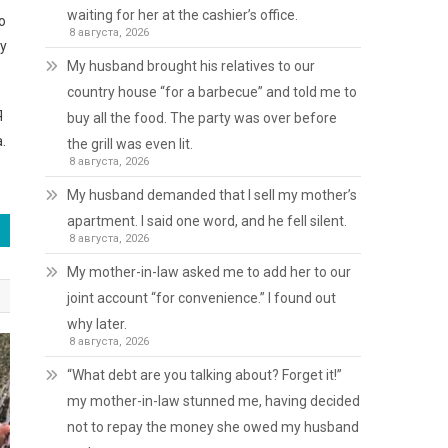
waiting for her at the cashier’s office.
о
8 августа, 2026
му
My husband brought his relatives to our
country house “for a barbecue” and told me to
Я
buy all the food. The party was over before
.
the grill was even lit.
8 августа, 2026
My husband demanded that I sell my mother’s
apartment. I said one word, and he fell silent.
8 августа, 2026
My mother-in-law asked me to add her to our
joint account “for convenience.” I found out
why later.
8 августа, 2026
“What debt are you talking about? Forget it!”
my mother-in-law stunned me, having decided
not to repay the money she owed my husband