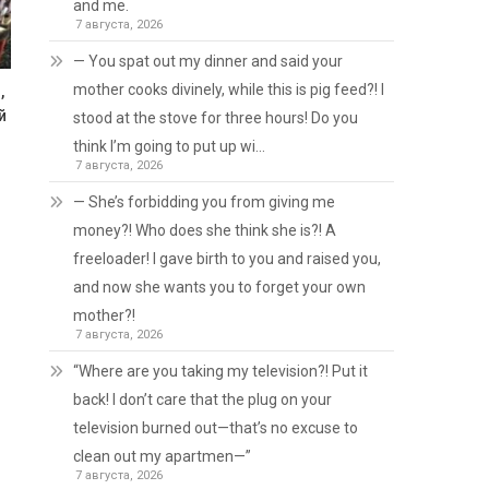
and me.
7 августа, 2026
— You spat out my dinner and said your
mother cooks divinely, while this is pig feed?! I
,
й
stood at the stove for three hours! Do you
think I’m going to put up wi…
7 августа, 2026
— She’s forbidding you from giving me
money?! Who does she think she is?! A
freeloader! I gave birth to you and raised you,
and now she wants you to forget your own
mother?!
7 августа, 2026
“Where are you taking my television?! Put it
back! I don’t care that the plug on your
television burned out—that’s no excuse to
clean out my apartmen—”
7 августа, 2026