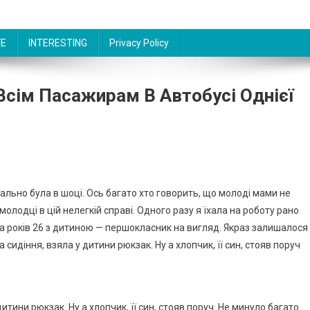
FE
INTERESTING
Privacy Policy
сім Пасажирам В Автобусі Однієї
еально була в шоці. Ось багато хто говорить, що молоді мами не
молодці в цій нелегкій справі. Одного разу я їхала на роботу рано
ина років 26 з дитиною — першокласник на вигляд. Якраз залишалося
а сидіння, взяла у дитини рюкзак. Ну а хлопчик, її син, стояв поруч
дитини рюкзак. Ну а хлопчик, її син, стояв поруч. Не минуло багато