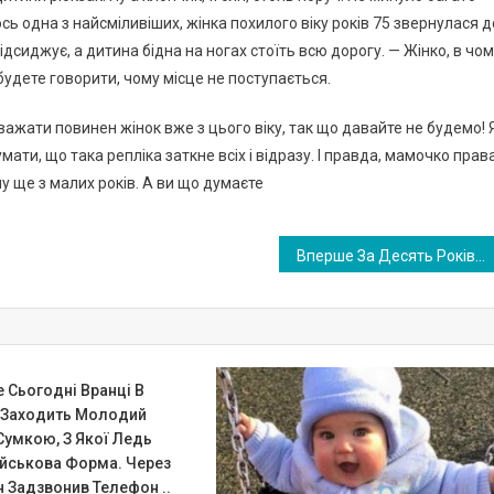
сь одна з найсміливіших, жінка похилого віку років 75 звернулася д
 відсиджує, а дитина бідна на ногах стоїть всю дорогу. — Жінко, в чо
 будете говорити, чому місце не поступається.
оважати повинен жінок вже з цього віку, так що давайте не будемо! 
мати, що така репліка заткне всіх і відразу. І правда, мамочко права
му ще з малих років. А ви що думаєте
Вперше За Десять Років Я Приїхала Додому Із Заробітків, Як Зраділа, Коли Обіняла Сина, Невістку, Двох Онуків, Сказала, Що Куплю Собі Квартиру, Але Вони Не Зраділи. Думали, Я Привезла Їм Гроші, А Вони Навіть Не Працюють
 Сьогодні Вранці В
 Заходить Молодий
Сумкою, З Якої Ледь
ійськова Форма. Через
 Задзвонив Телефон ..