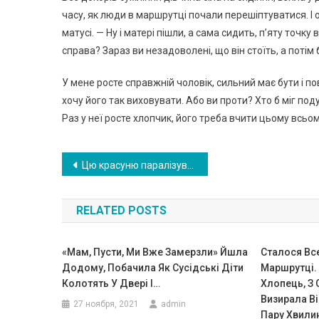
часу, як люди в маршрутці почали перешіптуватися. І о
матусі. — Ну і матері пішли, а сама сидить, п’яту точку
справа? Зараз ви незадоволені, що він стоїть, а потім
У мене росте справжній чоловік, сильний має бути і п
хочу його так виховувати. Або ви проти? Хто б міг поду
Раз у неї росте хлопчик, його треба вчити цьому всьо
Навигация
Цю красуню паралізувало в 37, потім покинув чоловік і намагався забрати дітей. Але вона не могла собі дозволити бути слабкою
по
RELATED POSTS
записям
«Мам, Пусти, Ми Вже Замерзли» Йшла
Сталося Все
Додому, Побачила Як Сусідські Діти
Маршрутці.
Колотять У Двері I…
Хлопець, З 
Визирала В
27 ноября, 2021
admin
Пару Хвилин