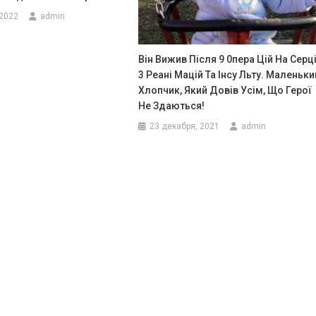
 2022
admin
Він Вижив Після 9 0пера Цій На Серці
3 Реані Мацій Та Інсу Льту. Маленьки
Хлопчик, Який Довів Усім, Що Герої
Не Здаються!
23 декабря, 2021
admin