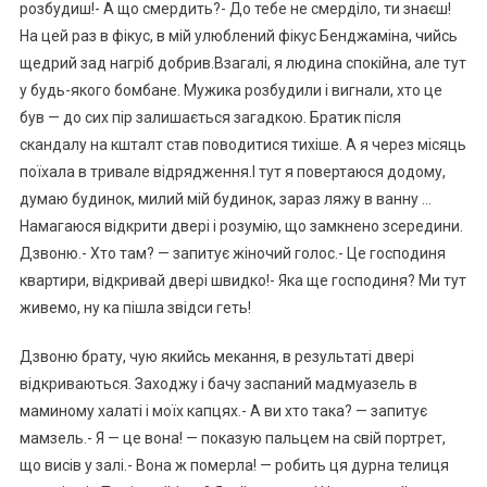
розбудиш!- А що смердить?- До тебе не смерділо, ти знаєш!
На цей раз в фікус, в мій улюблений фікус Бенджаміна, чийсь
щедрий зад нагріб добрив.Взагалі, я людина спокійна, але тут
у будь-якого бомбане. Мужика розбудили і вигнали, хто це
був — до сих пір залишається загадкою. Братик після
скандалу на кшталт став поводитися тихіше. А я через місяць
поїхала в тривале відрядження.І тут я повертаюся додому,
думаю будинок, милий мій будинок, зараз ляжу в ванну …
Намагаюся відкрити двері і розумію, що замкнено зсередини.
Дзвоню.- Хто там? — запитує жіночий голос.- Це господиня
квартири, відкривай двері швидко!- Яка ще господиня? Ми тут
живемо, ну ка пішла звідси геть!
Дзвоню брату, чую якийсь мекання, в результаті двері
відкриваються. Заходжу і бачу заспаний мадмуазель в
маминому халаті і моїх капцях.- А ви хто така? — запитує
мамзель.- Я — це вона! — показую пальцем на свій портрет,
що висів у залі.- Вона ж померла! — робить ця дурна телиця