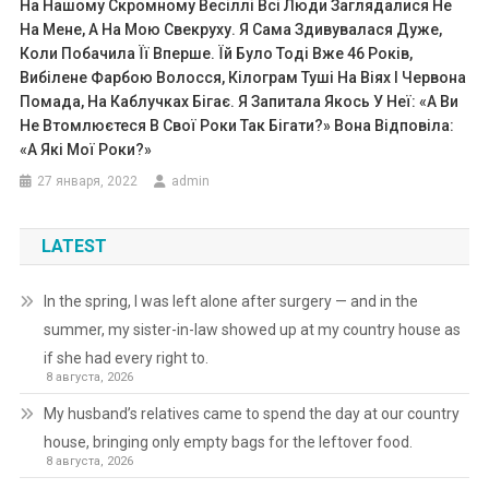
На Нашому Скромному Весіллі Всі Люди Заглядалися Не
На Мене, А На Мою Свекруху. Я Сама Здивувалася Дуже,
Коли Побачила Її Вперше. Їй Було Тоді Вже 46 Років,
Вибілене Фарбою Волосся, Кілограм Туші На Віях І Червона
Помада, На Каблучках Бігає. Я Запитала Якось У Неї: «А Ви
Не Втомлюєтеся В Свої Роки Так Бігати?» Вона Відповіла:
«А Які Мої Роки?»
27 января, 2022
admin
LATEST
In the spring, I was left alone after surgery — and in the
summer, my sister-in-law showed up at my country house as
if she had every right to.
8 августа, 2026
My husband’s relatives came to spend the day at our country
house, bringing only empty bags for the leftover food.
8 августа, 2026