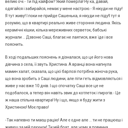
великі очі.- Ти під кайфом? Який померла! Ну ка, давай,
одягайся і забирайся, немає у мене настрою.- Я нікуди не піду!
Я тут живу! І поки не прийде Сашенька, я нікуди не піду!І тут я
розумію, що в квартирі реально живе стороння людина. Якісь
керамічні кішки, кілька мереживних серветок, бабські
журнали … Дзвоню Саші, благає не лаятися, вже їде і все
пояснить.
В ході подальших пояснень я дізналася, що це його нова
дівчина з села, її звуть Христина. А вранці вона напнула
мамин халат, сказала, що цієї барлозі потрібна жіноча рука,
що вона зробить з Саші людини, але піти геть відмовляється і
живе у нас вже 10 днів. І що спочатку Саші все це не
подобалося, а тепер він навіть звик до котлеток і пирогів.- Це
ж наша спільна квартира! Ну і що, якщо я буду жити з
Христиною! Моє право!
-Так напевно ти маєш рацію! Але є одне але … ти не працюєш і
живеш за мій рахунок! Ти мій брат, але чому я повинна