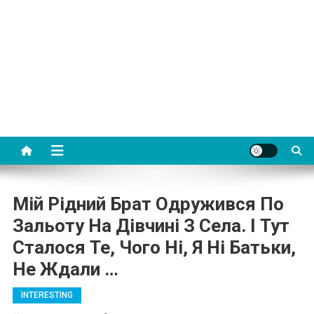
Мій Рідний Брат Одружився По
Зальоту На Дівчині З Села. І Тут
Сталося Те, Чого Ні, Я Ні Батьки,
Не Ждали …
INTERESTING