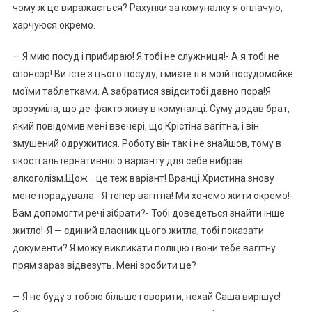
чому ж це виражається? Рахунки за комуналку я оплачую,
харчуюся окремо.
— Я мию посуд і прибираю! Я тобі не служниця!- А я тобі не
спонсор! Ви їсте з цього посуду, і миєте її в моїй посудомойке
моїми таблетками. А забратися звідситобі давно пора!Я
зрозуміла, що де-факто живу в комуналці. Суму додав брат,
який повідомив мені ввечері, що Крістіна вагітна, і він
змушений одружитися. Роботу він так і не знайшов, тому в
якості альтернативного варіанту для себе вибрав
алкоголізм.Щож .. це теж варіант! Вранці Христина знову
мене порадувала:- Я тепер вагітна! Ми хочемо жити окремо!-
Вам допомогти речі зібрати?- Тобі доведеться знайти інше
житло!-Я — єдиний власник цього житла, тобі показати
документи? Я можу викликати поліцію і вони тебе вагітну
прям зараз відвезуть. Мені зробити це?
— Я не буду з тобою більше говорити, нехай Саша вирішує!