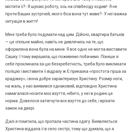
містити її?- Я шукаю роботу, ось на співбесіду ходив!- Я не
проти Ваших зустрічей, якого біса вона тут живе?- У неї важка
ситуація в житті!
Мені треба було подумати над цим. Дійсно, квартира батьків
— це спільне майно, навіть не дивлячись на те, що
оформлена вона була на мене. Я все одно не могла виставити
Сашку. І тому вирішила, що поживемо побачимо. Пізніше я
себе проклинала за цю безхребетність, треба було викликати
поліцію і виставити її відразу ж.Є приказка «простота гірша за
крадіжку», і вона добре характеризує Христину. Розмір ноги,
на жаль, у нас виявився однаковий, відповідно Христина
намагалася носити моє взуття, нібито, у неї в родині це
норма. Довелося затягнути всє взуття до себе, і врізати
замок на двері.
Далі я помітила, що пропала частина одягу. Виявляється
Христина віддала її в село сестрі, тому що думала, що я