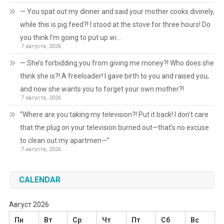
— You spat out my dinner and said your mother cooks divinely,
while this is pig feed?! I stood at the stove for three hours! Do
you think I’m going to put up wi…
7 августа, 2026
— She’s forbidding you from giving me money?! Who does she
think she is?! A freeloader! I gave birth to you and raised you,
and now she wants you to forget your own mother?!
7 августа, 2026
“Where are you taking my television?! Put it back! I don’t care
that the plug on your television burned out—that’s no excuse
to clean out my apartmen—”
7 августа, 2026
CALENDAR
Август 2026
Пн
Вт
Ср
Чт
Пт
Сб
Вс