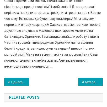
Саша з промитими мозком почав закипати і нести
нісенітницю про цінності сім’ї і моїй совісті. Я порадилася і
вирішила продати квартиру, і розділити гроші на двох. Все по
чесному. Ех, як шкода було нашу квартирку! Ми з фікусом
переїхали в нову квартиру.А Сашка зі своєю часткою і новою
дружиною вирушив в маленьке шахтарське містечко на
батьківщину Христини. Там швидко знайшли роботу в шахті.
Частина грошей пішла родичам Христини на погашення
безлічі кредитів, залишок суми на перший внесок іпотеки
молодій сім’ї. Мене на весілля так і не запросили.Так у Саші
почалося доросле сімейне життя. Але, як виявилося,
веселощі тільки починалося …
Навигация
Одного разу я попросила свекруху прийняти нас в гості. Від її від повіді я була в ш0 ці
Я зателефонував батькові і вирі шив висл овити все, що про нього думаю. І тут я дізнався всю правду
по
RELATED POSTS
записям