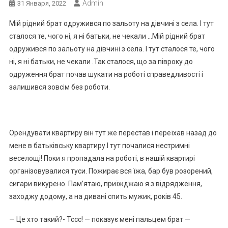
Admin
31 Января, 2022
Мій рідний брат одружився по зальоту на дівчині з села. І тут
сталося те, чого ні, я ні батьки, не чекали …Мій рідний брат
одружився по зальоту на дівчині з села. І тут сталося те, чого
ні, я ні батьки, не чекали .Так сталося, що за півроку до
одруження брат почав шукати на роботі справедливості і
залишився зовсім без роботи.
Орендувати квартиру він тут же перестав і переїхав назад до
мене в батьківську квартиру.І тут почалися нестримні
веселощі! Поки я пропадала на роботі, в нашій квартирі
організовувалися туси. Пожирає вся їжа, бар був розорений,
сигари викурено. Пам’ятаю, приїжджаю я з відрядження,
заходжу додому, а на дивані спить мужик, років 45.
— Це хто такий?- Тссс! — показує мені пальцем брат —