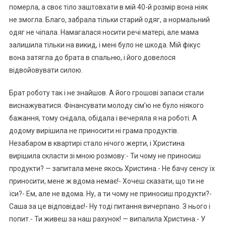
померла, а своє тіло заштовхати в мій 40-й розмір вона ніяк
не змогла. Благо, забрала тільки старий одяг, а нормальний
одяг не чіпала. Намагалася носити речі матері, але мама
залишила тільки на викид, і мені було не шкода. Мій фікус
вона затягла до брата в спальню, і його довелося
відвойовувати силою.
Брат роботу так і не знайшов. А його грошові запаси стали
виснажуватися. Фінансувати молоду сім’ю не було ніякого
бажання, тому снідала, обідала і вечеряла я на роботі. А
додому вирішила не приносити ні грама продуктів.
Незабаром в квартирі стало нічого жерти, і Христина
вирішила скласти зі мною розмову:- Ти чому не приносиш
продукти? — запитала мене якось Христина.- Не бачу сенсу їх
приносити, мене ж вдома немає!- Хочеш сказати, що ти не
їси?- Ем, але не вдома. Ну, а ти чому не приносиш продукти?-
Саша за це відповідає!- Ну тоді питання вичерпано. З нього і
попит.- Ти живеш за наш рахунок! — випалила Христина.- У