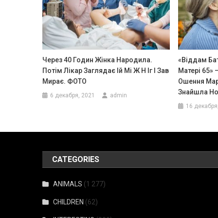
Через 40 Годин Жінка Народила.
«Віддам Бат
Потім Лікар Заглядає Iй Мі Ж Н Іг I Зав
Матері 65»
Мирає. ФОТО
Ошення Мар
Знайшла Нов
6 декабря, 2021
admin
16 декабря
CATEGORIES
ANIMALS
(1 277)
CHILDREN
(62)