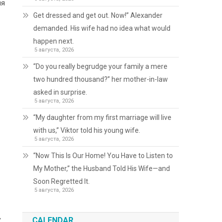
ня
Get dressed and get out. Now!” Alexander
demanded. His wife had no idea what would
happen next.
5 августа, 2026
“Do you really begrudge your family a mere
two hundred thousand?” her mother-in-law
asked in surprise.
5 августа, 2026
“My daughter from my first marriage will live
with us,” Viktor told his young wife.
5 августа, 2026
“Now This Is Our Home! You Have to Listen to
My Mother,” the Husband Told His Wife—and
Soon Regretted It.
5 августа, 2026
CALENDAR
.