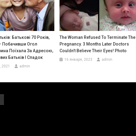
ьків: Батькові 70 Років,
The Woman Refused To Terminate The
 — Побачивши Огол
Pregnancy. 3 Months Later Doctors
ина Поїхала За Адресою,
Couldn’t Believe Their Eyes! Photo
их Батьків І Спадок
16 января, 2023
admin
, 2021
admin