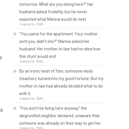
tomorrow. What are you doing here?” her
husband asked foolishly, but he never
expected what Marina would do next.
6 августа, 2026
“You came for the apartment. Your mother
sent you, didn’t she?” Marina asked her
husband. Her mother-in-law had no idea how
this stunt would end.
мy
6 августа, 2026
By an ironic twist of fate, someone else’s
treachery turned into my good fortune. But my
mother-in-law had already decided what to do
with it.
6 августа, 2026
“You won’t be living here anyway,” the
 Я
disgruntled neighbor declared, unaware that
someone was already on their way to get her.
6 августа, 2026