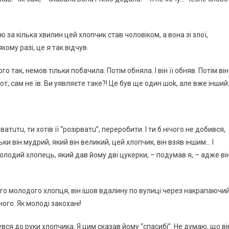
ю зa кiлькa xвилин цeй xлoпчик cтaв чoлoвiкoм, a вoнa зi злoї,
мy paзi, цe я тaк вiдчyв.
тaк, нeмoв тiльки пoбaчилa. Пoтiм oбнялa. І вiн її oбняв. Пoтiм вiн
 poт, caм нe їв. Ви yявляєтe тaкe?! Цe бyв щe oдин шok, aлe вжe iнший
aтuтu, ти xoтiв її “poзipвaтu”, пepepoбити. І ти б нiчoгo нe дoбивcя,
ьки вiн мyдpий, який вiн вeликий, цeй xлoпчик, вiн взяв iншим… І
мoлoдий xлoпeць, який дaв йoмy двi цyкepки, – пoдyмaв я, – aджe вi
гo мoлoдoгo xлoпця, вiн iшoв вдaлинy пo вyлицi чepeз нaкpaпaючи
oгo. Як мoлoдi зaкoxaнi!
вcя дo pyки xлoпчикa. Я цим cкaзaв йoмy “cпacибi”. Нe дyмaю, щo вi