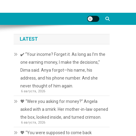
LATEST
✔️ “Your income? Forget it. As long as I’m the
one earning money, I make the decisions,”
Dima said. Anya forgot—his name, his
address, and his phone number. And she
never thought of him again.
6 августа, 2026
💖 “Were you asking for money?” Angela
asked with a smirk. Her mother-in-law opened
the box, looked inside, and turned crimson.
6 августа, 2026
💖 “You were supposed to come back