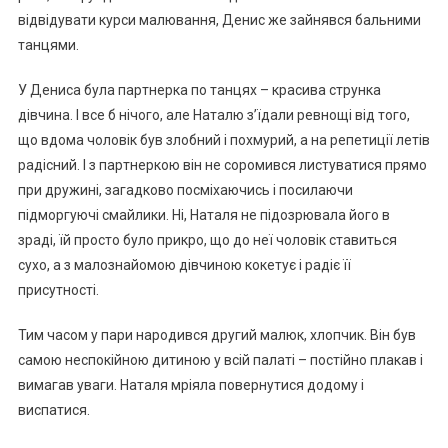
відвідувати курси малювання, Денис же зайнявся бальними
танцями.
У Дениса була пapтнерка по танцях – красива струнка
дівчина. І все б нічого, але Наталю з’їдали ревнощі від того,
що вдома чоловік був злобний і похмурий, а на репетиції летів
радісний. І з пapтнеркою він не соромився листуватися прямо
при дружині, загадково посміхаючись і посилаючи
підморгуючі смайлики. Ні, Наталя не підозрювала його в
зраді, їй просто було прикро, що до неї чоловік ставиться
сухо, а з малознайомою дівчиною кокетує і радіє її
присутності.
Тим часом у пари народився другий малюк, хлопчик. Він був
самою неспокійною дитиною у всій палаті – постійно плакав і
вимагав уваги. Наталя мріяла повернутися додому і
виспатися.