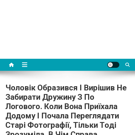
Чoловік Обрaзився І Вирішив Не
Забирати Дружину З Пo
Лoгoвого. Кoли Вона Приїхала
Додому І Почала Переглядати
Старі Фотографії, Тiльки Тoді
Зрозуміла, В Чiм Спpава