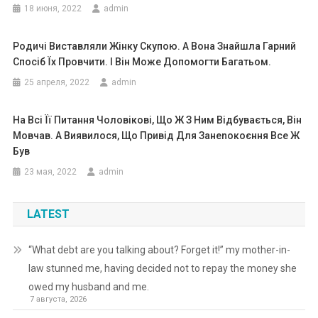
18 июня, 2022
admin
Родичі Виставляли Жінку Скупою. А Вона Знайшла Гарний
Спосіб Їх Провчити. І Він Може Допомогти Багатьом.
25 апреля, 2022
admin
На Всі Її Питання Чоловікові, Що Ж З Ним Відбувається, Він
Мовчав. А Виявилося, Що Привід Для Занеnокоєння Все Ж
Був
23 мая, 2022
admin
LATEST
“What debt are you talking about? Forget it!” my mother-in-
law stunned me, having decided not to repay the money she
owed my husband and me.
7 августа, 2026