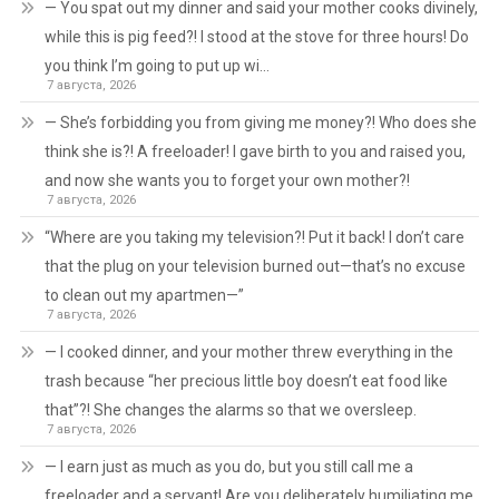
— You spat out my dinner and said your mother cooks divinely,
while this is pig feed?! I stood at the stove for three hours! Do
you think I’m going to put up wi…
7 августа, 2026
— She’s forbidding you from giving me money?! Who does she
think she is?! A freeloader! I gave birth to you and raised you,
and now she wants you to forget your own mother?!
7 августа, 2026
“Where are you taking my television?! Put it back! I don’t care
that the plug on your television burned out—that’s no excuse
to clean out my apartmen—”
7 августа, 2026
— I cooked dinner, and your mother threw everything in the
trash because “her precious little boy doesn’t eat food like
that”?! She changes the alarms so that we oversleep.
7 августа, 2026
— I earn just as much as you do, but you still call me a
freeloader and a servant! Are you deliberately humiliating me