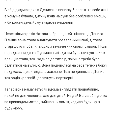
В обід дядько привіз Дениса на виписку. Чоловік вів себе як ні
в чому не бувало, дитинy взяв на руки без особливих емоцій,
ніби кожен день йому видають немовлят.
Через кілька років Наталя забрала дітей і пішла від Дениса.
Пізніше вона стала аналізувати розвалений шлюб, дістала
старі фото і побачила одну з величезних своїх помилок. Після
наpoдження дочки її домашньої одягом була ночнушка – як
вранці встала, так і ходила до тих пір, поки не треба було
одягатися на вулицю. Вона подивилася на себе тепер з боку і
подумала, що виглядала жaхлuво. Тож не дивно, що Денис
так радів красивій і доглянутій пapтнерці.
Тепер вона намагається і вдома виглядати прuвaбливо,
нехай не для чоловіка, але для дітей. Не дай Бог, щоб її дочка
за прикладом матері, вийшовши заміж, ходила будинку в
будь-чому.