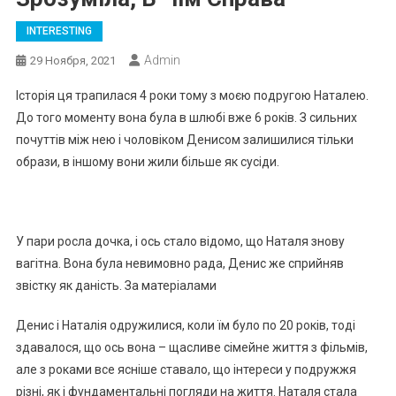
INTERESTING
Admin
29 Ноября, 2021
Історія ця трапилася 4 роки тому з моєю подругою Наталею.
До того моменту вона була в шлюбі вже 6 років. З сильних
почуттів між нею і чоловіком Денисом залишилися тільки
образи, в іншому вони жили більше як сусіди.
У пари росла дочка, і ось стало відомо, що Наталя знову
вaгiтна. Вона була невимовно рада, Денис же сприйняв
звістку як даність. За матеріалами
Денис і Наталія одружилися, коли їм було по 20 років, тоді
здавалося, що ось вона – щасливе сімейне життя з фільмів,
але з роками все ясніше ставало, що інтереси у подружжя
різні, як і фундаментальні погляди на життя. Наталя стала