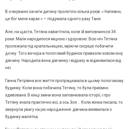
В очікуванні зачати дитину пролетіло кілька років. » Напевно,
це бог мене карає » — подумала одного разу Таня.
Але, на щастя, Тетяна завагітніла, коли їй виповнилося 34
роки. Маля народилося міцною і здоровою. Всю ніч Тетяна
пролежала під крапельницею, мріючи скоріше побачити
дочку. Того вечора в пологовий будинок привезли зовсім юну
дівчину. Народила вона дівчинку і відразу ж відмовилася від
неї.
Ганна Петрівна все життя пропрацювала в цьому пологовому
будинку. Коли вона побачила Тетяну, то була приємно
здивована. В кінці зміни вона заповнювала історії, і про
Тетяну знала практично всі, а ось Зоя … Коли жінка писала, то
звернула увагу на рік народження: дівчина виявилася з
будинку малятка.