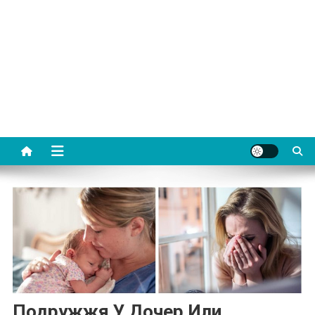
Подружжя У Дочер Или