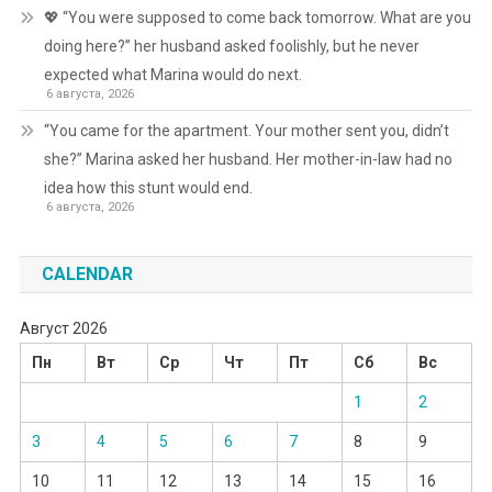
💖 “You were supposed to come back tomorrow. What are you
doing here?” her husband asked foolishly, but he never
expected what Marina would do next.
6 августа, 2026
“You came for the apartment. Your mother sent you, didn’t
she?” Marina asked her husband. Her mother-in-law had no
idea how this stunt would end.
6 августа, 2026
CALENDAR
Август 2026
Пн
Вт
Ср
Чт
Пт
Сб
Вс
1
2
3
4
5
6
7
8
9
10
11
12
13
14
15
16