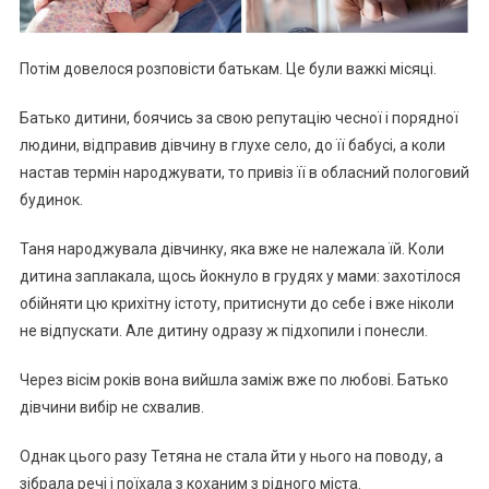
Потім довелося розповісти батькам. Це були важкі місяці.
Батько дитини, боячись за свою репутацію чесної і порядної
людини, відправив дівчину в глухе село, до її бабусі, а коли
настав термін народжувати, то привіз її в обласний пологовий
будинок.
Таня народжувала дівчинку, яка вже не належала їй. Коли
дитина заплакала, щось йокнуло в грудях у мами: захотілося
обійняти цю крихітну істоту, притиснути до себе і вже ніколи
не відпускати. Але дитину одразу ж підхопили і понесли.
Через вісім років вона вийшла заміж вже по любові. Батько
дівчини вибір не схвалив.
Однак цього разу Тетяна не стала йти у нього на поводу, а
зібрала речі і поїхала з коханим з рідного міста.