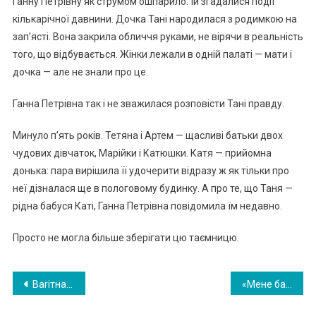
Ганну Петрівну як струмом ошпарило: їй згадалися події
кількарічної давнини. Дочка Тані народилася з родимкою на
зап’ясті. Вона закрила обличчя руками, не вірячи в реальність
того, що відбувається. Жінки лежали в одній палаті — мати і
дочка — але не знали про це.
Ганна Петрівна так і не зважилася розповісти Тані правду.
Минуло п’ять років. Тетяна і Артем — щасливі батьки двох
чудових дівчаток, Марійки і Катюшки. Катя — прийомна
донька: пара вирішила її удочерити відразу ж як тільки про
неї дізналася ще в пологовому будинку. А про те, що Таня —
рідна бабуся Каті, Ганна Петрівна повідомила їм недавно.
Просто не могла більше зберігати цю таємницю.
Навигация
Ваrітна жінка вибіrла з клініки а6 ор тів після тоrо, як з її сумочки випала картка …
«Мене бабуся знайшла» сказала Малятко, яку шук али всім селом. Мама була в աоці, адже бабуся по мер ла 10 років тому. ФОТО
по