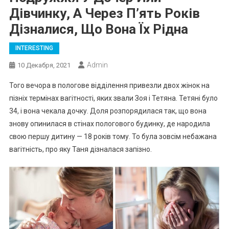
Дівчинку, А Через П’ять Років
Дізналися, Що Вона Їх Рідна
INTERESTING
Admin
10 Декабря, 2021
Того вечора в пологове відділення привезли двох жінок на
пізніх термінах вагітності, яких звали Зоя і Тетяна. Тетяні було
34, і вона чекала дочку. Доля розпорядилася так, що вона
знову опинилася в стінах пологового будинку, де народила
свою першу дитину — 18 років тому. То була зовсім небажана
вагітність, про яку Таня дізналася запізно.