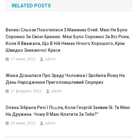
RELATED POSTS
записям
Великі Сльози Покотилися З Маминих Очей. Мені Не Було
Соромно За Свою Брехню. Мені Було Соромно За Всі Роки,
Коли Я Вважала, Що В Ній Немає Нічого Хорошого, Крім
Швидко Зникаючої Краси
17 июня, 2022
admin
Жінка Дізналася Про Зраду Чоловіка І Зробила Йому На
День Народження Приголомшливий Сюрприз
21 февраля, 2022
admin
Олена Зібрала Речі І Піաла, Коли Георгій Заявив Їй: Ти Мені
Не Дружина. Чому Я Маю Nлатити За Тебе?’’
23 июня, 2022
admin