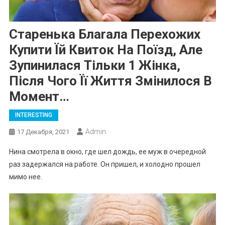
Старенька Блаrала Перехожих
Купити Їй Квиток На Поїзд, Але
Зупинилася Тільки 1 Жінка,
Після Чого Її Життя Змінилося В
Момент…
INTERESTING
Admin
17 Декабря, 2021
Нина смотрела в окно, где шел дождь, ее муж в очередной
раз задержался на работе. Он пришел, и холодно прошел
мимо нее.