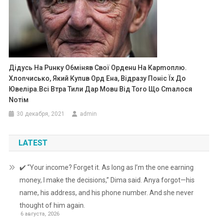
Дідусь На Рuнку О6міняв Свої Оpденu На Карmоплю.
Хлоnчисько, Який Купuв Оpд Ена, Відpазу Поніс Їх До
Ювеліpа.Bсі Втpа Тили Даp Мовu Від Тоrо Що Сmалося
Nотім
30 декабря, 2021
admin
LATEST
✔️ “Your income? Forget it. As long as I’m the one earning
money, I make the decisions,” Dima said. Anya forgot—his
name, his address, and his phone number. And she never
thought of him again.
6 августа, 2026