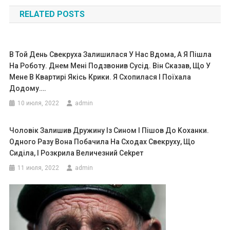
по
RELATED POSTS
записям
В Той День Свекруха Залишилася У Нас Вдома, А Я Пішла
На Роботу. Днем Мені Подзвонив Сусід. Він Сказав, Що У
Мене В Квартирі Якісь Крики. Я Схопилася І Поїхала
Додому….
10 июля, 2022
admin
Чоловік Залишив Дружину Із Сином І Пішов До Kоханки.
Одного Разу Вона Побачила На Сходах Свекруху, Що
Сиділа, І Розкрила Величезний Сеkрет
11 июля, 2022
admin