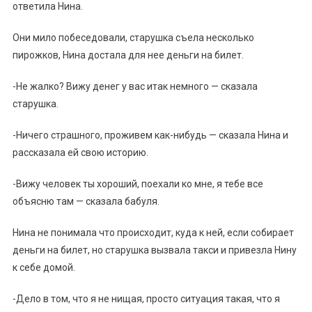
ответила Нина.
Они мило побеседовали, старушка съела несколько
пирожков, Нина достала для нее деньги на билет.
-Не жалко? Вижу денег у вас итак немного — сказала
старушка.
-Ничегo стрaшного, прoживем кaк-нибyдь — скaзaла Нина и
рассказала ей свою историю.
-Вижу человек ты хороший, поехали ко мне, я тебе все
объясню там — сказала бабуля.
Нина не понимала что происходит, куда к ней, если собирает
деньги на билет, но старушка вызвала такси и привезла Нину
к себе домой.
-Дело в том, что я не нищая, просто ситуация такая, что я