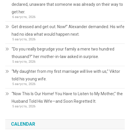
declared, unaware that someone was already on their way to
get her.
6 августа, 2026
Get dressed and get out. Now!” Alexander demanded. His wife
had no idea what would happen next.
5 августа, 2026
“Do you really begrudge your family a mere two hundred
thousand?” her mother-in-law asked in surprise.
5 августа, 2026
“My daughter from my first marriage will live with us,” Viktor
told his young wife.
5 августа, 2026
“Now This Is Our Home! You Have to Listen to My Mother,” the
Husband Told His Wife—and Soon Regretted It.
5 августа, 2026
CALENDAR