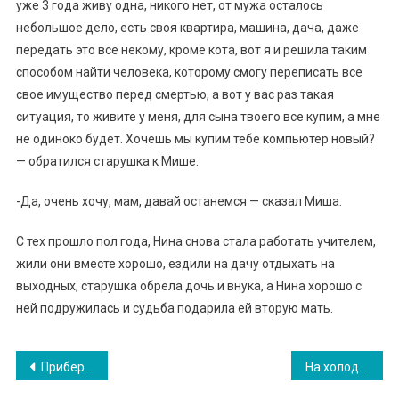
уже 3 года живу одна, никого нет, от мужа осталось
небольшое дело, есть своя квартира, машина, дача, даже
передать это все некому, кроме кота, вот я и решила таким
способом найти человека, которому смогу переписать все
свое имущество перед смертью, а вот у вас раз такая
ситуация, то живите у меня, для сына твоего все купим, а мне
не одиноко будет. Хочешь мы купим тебе компьютер новый?
— обратился старушка к Мише.
-Да, очень хочу, мам, давай останемся — сказал Миша.
С тех прошло пол года, Нина снова стала работать учителем,
жили они вместе хорошо, ездили на дачу отдыхать на
выходных, старушка обрела дочь и внука, а Нина хорошо с
ней подружилась и судьба подарила ей вторую мать.
Навигация
Прибери його, він заважає: як я принесла нову дитину додому. ФОТО
На холодному Ялтинському вітрі стояла дівчинка і продавала свої малюнки. Запитав, для чого їй гроші, і здивувався