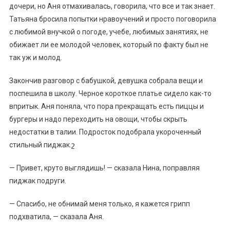
дочери, но Аня отмахивалась, говорила, что все и так знает.
Татьяна бросила попытки нравоучений и просто поговорила
с любимой внучкой о погоде, учебе, любимых занятиях, не
обижает ли ее молодой человек, который по факту был не
так уж и молод.
Закончив разговор с бабушкой, девушка собрала вещи и
поспешила в школу. Черное короткое платье сидело как-то
впритык. Аня поняла, что пора прекращать есть пиццы и
бургеры и надо переходить на овощи, чтобы скрыть
недостатки в талии. Подросток подобрала укороченный
стильный пиджак.շ
— Привет, круто выглядишь! — сказала Нина, поправляя
пиджак подруги.
— Спасибо, не обнимай меня только, я кажется грипп
подхватила, — сказала Аня.