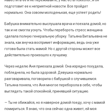
навестить ее и не переживайте, у нас есть психолог, и он
подготовит ее к неприятной новости. Все пройдет
нормально. Она совсем молоденькая, еще успеет родить!
Бабушка внимательно выслушала врача и поехала домой, но
так и не смогла уснуть. Чтобы перебороть стресс женщина
сделала полную генеральную уборку. Татьяна Витальевна не
знала, как внучка воспримет информацию, ведь она уже
готова была стать мамой. Но с другой стороны может все
действительно произошло к лучшему.
Через неделю Аня приехала домой. Она изрядно похудела,
побледнела, но была здоровой. Девушка нормально
разговаривала, поговорила с бабушкой о случившемся.
Татьяна поняла, что Аня многое переборола в себе, чтобы
выглядеть такой спокойной, принявшей ситуацию.
— Ты не обижайся, но я наверное домой поеду, хочу с мамой
помириться. Я знаю, что она сейчас одна живет, ей моя