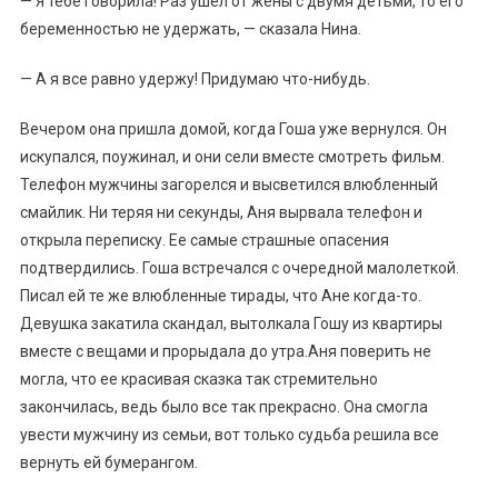
— Я тебе говорила! Раз ушел от жены с двумя детьми, то его
беременностью не удержать, — сказала Нина.
— А я все равно удержу! Придумаю что-нибудь.
Вечером она пришла домой, когда Гоша уже вернулся. Он
искупался, поужинал, и они сели вместе смотреть фильм.
Телефон мужчины загорелся и высветился влюбленный
смайлик. Ни теряя ни секунды, Аня вырвала телефон и
открыла переписку. Ее самые страшные опасения
подтвердились. Гоша встречался с очередной малолеткой.
Писал ей те же влюбленные тирады, что Ане когда-то.
Девушка закатила скандал, вытолкала Гошу из квартиры
вместе с вещами и прорыдала до утра.Аня поверить не
могла, что ее красивая сказка так стремительно
закончилась, ведь было все так прекрасно. Она смогла
увести мужчину из семьи, вот только судьба решила все
вернуть ей бумерангом.