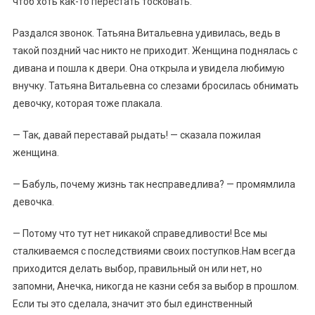
чтоб хоть как-то перестать тосковать.
Раздался звонок. Татьяна Витальевна удивилась, ведь в
такой поздний час никто не приходит. Женщина поднялась с
дивана и пошла к двери. Она открыла и увидела любимую
внучку. Татьяна Витальевна со слезами бросилась обнимать
девочку, которая тоже плакала.
— Так, давай переставай рыдать! — сказала пожилая
женщина.
— Бабуль, почему жизнь так несправедлива? — промямлила
девочка.
— Потому что тут нет никакой справедливости! Все мы
сталкиваемся с последствиями своих поступков.Нам всегда
приходится делать выбор, правильный он или нет, но
запомни, Анечка, никогда не казни себя за выбор в прошлом.
Если ты это сделала, значит это был единственный