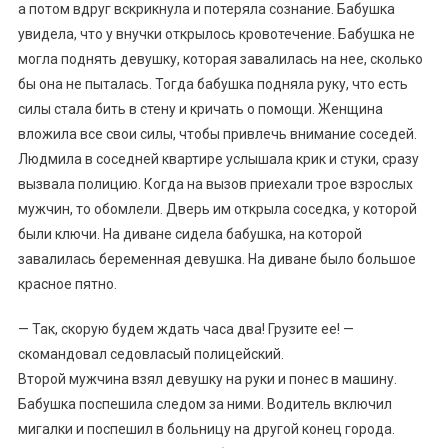
а потом вдруг вскрикнула и потеряла сознание. Бабушка
увидела, что у внучки открылось кровотечение. Бабушка не
могла поднять девушку, которая завалилась на нее, сколько
бы она не пыталась. Тогда бабушка подняла руку, что есть
силы стала бить в стену и кричать о помощи. Женщина
вложила все свои силы, чтобы привлечь внимание соседей.
Людмила в соседней квартире услышала крик и стуки, сразу
вызвала полицию. Когда на вызов приехали трое взрослых
мужчин, то обомлели. Дверь им открыла соседка, у которой
были ключи. На диване сидела бабушка, на которой
завалилась беременная девушка. На диване было большое
красное пятно.
— Так, скорую будем ждать часа два! Грузите ее! —
скомандовал седовласый полицейский.
Второй мужчина взял девушку на руки и понес в машину.
Бабушка поспешила следом за ними. Водитель включил
мигалки и поспешил в больницу на другой конец города.