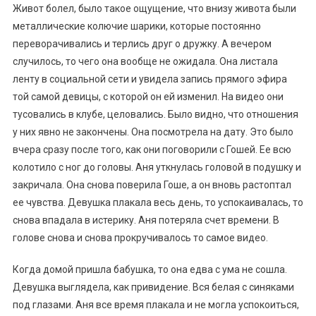
Живот болел, было такое ощущение, что внизу живота были
металлические колючие шарики, которые постоянно
переворачивались и терлись друг о дружку. А вечером
случилось, то чего она вообще не ожидала. Она листала
ленту в социальной сети и увидела запись прямого эфира
той самой девицы, с которой он ей изменил. На видео они
тусовались в клубе, целовались. Было видно, что отношения
у них явно не закончены. Она посмотрела на дату. Это было
вчера сразу после того, как они поговорили с Гошей. Ее всю
колотило с ног до головы. Аня уткнулась головой в подушку и
закричала. Она снова поверила Гоше, а он вновь растоптал
ее чувства. Девушка плакала весь день, то успокаивалась, то
снова впадала в истерику. Аня потеряла счет времени. В
голове снова и снова прокручивалось то самое видео.
Когда домой пришла бабушка, то она едва с ума не сошла.
Девушка выглядела, как привидение. Вся белая с синяками
под глазами. Аня все время плакала и не могла успокоиться,