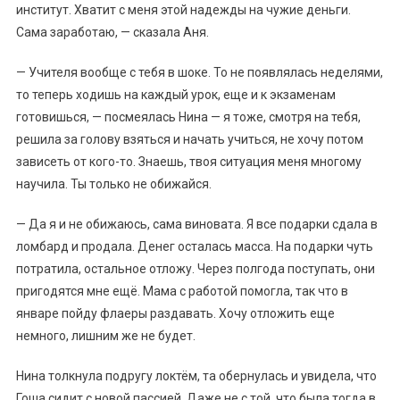
институт. Хватит с меня этой надежды на чужие деньги.
Сама заработаю, — сказала Аня.
— Учителя вообще с тебя в шоке. То не появлялась неделями,
то теперь ходишь на каждый урок, еще и к экзаменам
готовишься, — посмеялась Нина — я тоже, смотря на тебя,
решила за голову взяться и начать учиться, не хочу потом
зависеть от кого-то. Знаешь, твоя ситуация меня многому
научила. Ты только не обижайся.
— Да я и не обижаюсь, сама виновата. Я все подарки сдала в
ломбард и продала. Денег осталась масса. На подарки чуть
потратила, остальное отложу. Через полгода поступать, они
пригодятся мне ещё. Мама с работой помогла, так что в
январе пойду флаеры раздавать. Хочу отложить еще
немного, лишним же не будет.
Нина толкнула подругу локтём, та обернулась и увидела, что
Гоша сидит с новой пассией. Даже не с той, что была тогда в