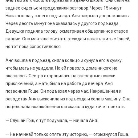
Желтый автомобиль подъехал к зданию школы. Они сели на
заднее сиденье и продолжили разговор. Через 15 минут
Нина вышла у своего подъезда. Аня закрыла дверь машины.
Через десять минут она оказалась у другого подъезда.
Девушка подняла голову, осматривая обшарпанное старое
здание. Она мечтала съехать отсюда и начать жить с Гошей,
но тот пока сопротивлялся.
Аня вошла в подъезд, сняла кольцо и сунула его в сумку,
чтобы мать не увидела. Но ей повезло, дома никого не
оказалось. Сестра отправилась на очередные поиски
приключений, а мать была на работе до вечера. Аня
позвонила Гоше. Он подъехал через час. Накрашенная и
разодетая Аня выскочила из подъезда и села в машину. Она
поцеловала возлюбленного и сказала куда хочет поехать.
— Слушай Гош, я тут подумала, — начала Аня.
— Не начинай только опять эту историю, — огрызнулся Гоша.