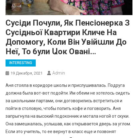
Сусіди Почули, Як Пенсіонерка З
Сусідньої Квартири Кличе На
Допомоrу, Коли Він Увійաли До
Неї, То 6ули Աок Овані.․․
INTERESTING
Admin
19 Декабря, 2021
Аня стояла в коридоре школы и прислушивалась. Подруга
должна была вот-вот подойти. Им обеим не хотелось сидеть
за школьными партами, они договорились встретиться и
пойти в столовую, чтобы попить кофе и поговорить. Аня
запрыгнула на высокий подоконник и мотала ногой от скуки.
Она замешкалась, услышав, как открывается дверь за углом.
Если это учитель, то ее вернут в класс еще и позвонят