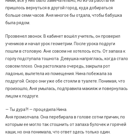
ними, все у них было замечательно, но из-за работы ей
пришлось вернуться в другой город, куда добираться
больше семи часов. Аня многое бы отдала, чтобы бабушка
была рядом.
Прозвенел звонок. В кабинет вошёл учитель, он проверил
учеников и начал урок геометрии. После урока подруги
пошли в столовую. Ане совсем не хотелось есть. От запаха к
горлу подступала тошнота. Девушка напряглась, когда стало
совсем плохо. Она растолкала очередь, закрыла рот
ладонью, вылетела из помещения. Нина побежала за
подругой. Скоро они уже обе стояли в туалете. Понимая, что
произошло, Аня умылась, подправила макияж и повернулась
лицом к подруге.
— Ты дура?! — процедила Нина.
Аня промолчала. Она перебирала в голове сотни причин, по
которым ее могло так стошнить от запаха булочек и горячей
каши, но она понимала, что ответ здесь только один.