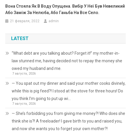
Вона Стояла Як В Воду Опущена. Вибір У Неї Був Невеликий
Або Заміж За Нелюба, Або Ганьба На Все Село.
21 февраля, 2022
admin
LATEST
“What debt are you talking about? Forget it!” my mother-in-
law stunned me, having decided not to repay the money she
owed my husband and me.
7 августа, 2026
— You spat out my dinner and said your mother cooks divinely,
while this is pig feed?! I stood at the stove for three hours! Do
you think I’m going to put up wi…
7 августа, 2026
— She’s forbidding you from giving me money?! Who does she
think she is?! A freeloader! I gave birth to you and raised you,
and now she wants you to forget your own mother?!