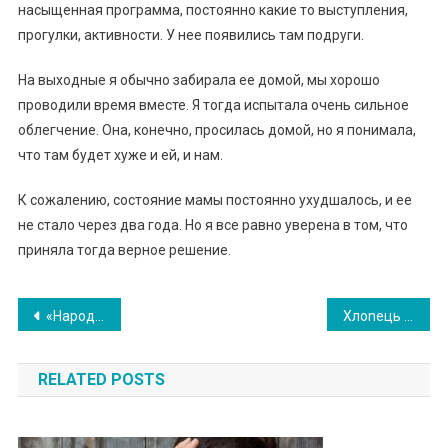
насыщенная программа, постоянно какие то выступления,
прогулки, активности. У нее появились там подруги.
На выходные я обычно забирала ее домой, мы хорошо
проводили время вместе. Я тогда испытала очень сильное
облегчение. Она, конечно, просилась домой, но я понимала,
что там будет хуже и ей, и нам.
К сожалению, состояние мамы постоянно ухудшалось, и ее
не стало через два года. Но я все равно уверена в том, что
приняла тогда верное решение.
Навигация
«Народиա, з дитиною додому не nущу!»- сказав Віталік своїй дружині, але не підозрював чим все закінчиться
Xлonець прихистив 6ідну ба6усю в мороз. А на ранок прочитавաи на столі записку-заці пенів
по
RELATED POSTS
записям