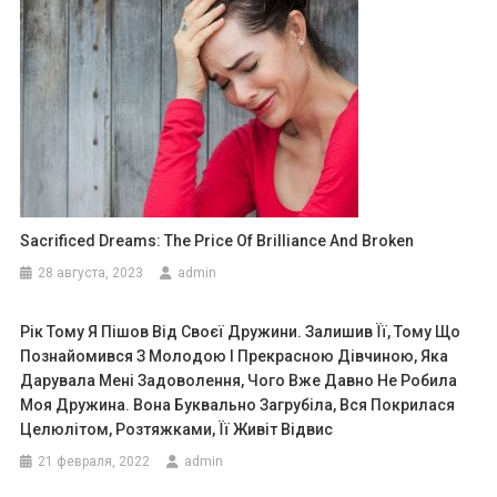
Sacrificed Dreams: The Price Of Brilliance And Broken
28 августа, 2023
admin
Рік Тому Я Пішов Від Своєї Дружини. Залишив Її, Тому Що
Познайомився З Молодою І Прекрасною Дівчиною, Яка
Дарувала Мені Задоволення, Чого Вже Давно Не Робила
Моя Дружина. Вона Буквально Загрубіла, Вся Покрилася
Целюлітом, Розтяжками, Її Живіт Відвис
21 февраля, 2022
admin