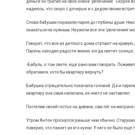
деньги он тратил на своё новое ‘увлечение’. Скорее вс
надеюсь, что скоро с дочерью и с дедом своим встре
Слова бабушки поразили парня до глубины души. Нико
оказаться не нужным. Неужели все эти ‘увлечения’ м
Говорят, что все из детского дома ступают на кривую 
Парень находил радости жизни: когда светит солнце, 
-Бабуль, о том свете, ещё рано вам говорить. Поживи
обратимся, хотя бы квартиру вернуть?
Бабушка отрицательно покачала головой. Да и парень
квартиру она сама написала, её никто не заставлял.
Постелив своей гостье на диване, сам лёг на матрасе 
Утром Антон проснулся раньше чем обычно. Старушка 
поверил, что пахнет из его кухни. У него не было ещё