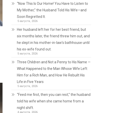
“Now This Is Our Home! You Have to Listen to
My Mother,” the Husband Told His Wife—and
Soon Regretted It.
5 августа, 2026
Her husband left her for her best friend, but
six months later, the friend threw him out, and
he slept in his mother-in-law’s bathhouse until
his ex-wife found out.
5 августа, 2026
Three Children and Not a Penny to His Name —
What Happened to the Man Whose Wife Left
Him for a Rich Man, and How He Rebuilt His
Life in Five Years
5 августа, 2026
“Feed me first, then you can rest,” the husband
told his wife when she came home from a
night shift.
4 августа, 2026