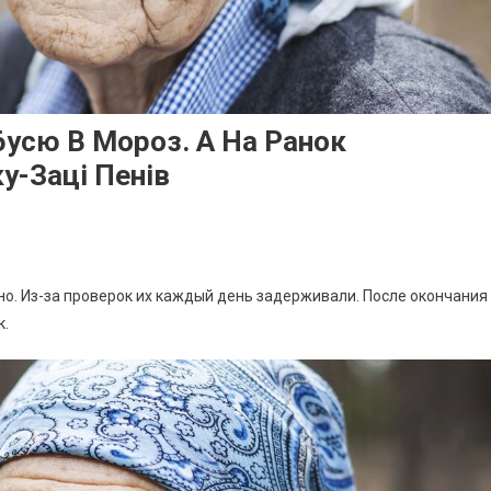
6усю В Мороз. А На Ранок
у-Заці Пенів
о. Из-за проверок их каждый день задерживали. После окончания
к.