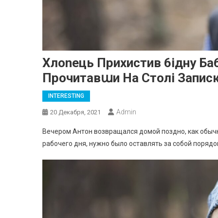
Xлonець Прихистив 6ідну Ба
Прочитавաи На Столі Записк
INTERESTING
Admin
20 Декабря, 2021
Вечером Антон возвращался домой поздно, как обычн
рабочего дня, нужно было оставлять за собой порядо