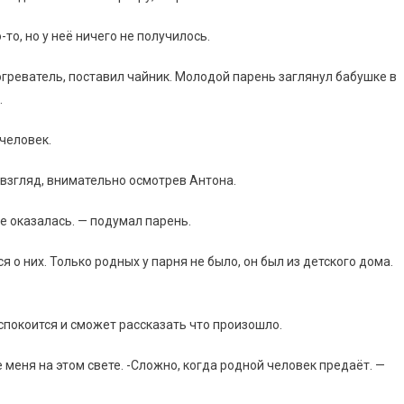
то, но у неё ничего не получилось.
огреватель, поставил чайник. Молодой парень заглянул бабушке в
.
 человек.
взгляд, внимательно осмотрев Антона.
це оказалась. — подумал парень.
ся о них. Только родных у парня не было, он был из детского дома.
успокоится и сможет рассказать что произошло.
же меня на этом свете. -Сложно, когда родной человек предаёт. —