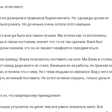
ь, если смогу.
и когда внуков и правнуков будем нянчить. Но, однажды дочки не
ельзя рожать. Но доченька очень хотела этого малыша.
его всегда было всё самое лучшее. Мы хотели как-то восполнить
ь в таком состоянии, значит что-то не так сделали. Ваня был
Врачи сказали, что он не сможет комфортно передвигаться.
за границу. Внука получилось поставить на ноги. Мы Ваню в столи
лет назад деда моего не стало. Ванюшка из-за работы, не приехал н
л, я поняла что к чему. Не с теми людьми он связался. Вид у него н
путь истинный поставить. Не хотел он меня слушать, только деньги
л он, что квартира ему принадлежит.
рошую устроился, но денег ему всё равно оказалось мало. Все