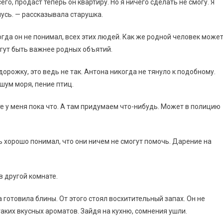
его, продаст теперь он квартиру. Но я ничего сделать не смогу. Я
чусь. — рассказывала старушка.
гда он не понимал, всех этих людей. Как же родной человек може
огут быть важнее родных объятий.
дорожку, это ведь не так. Антона никогда не тянуло к подобному.
шум моря, пение птиц.
те у меня пока что. А там придумаем что-нибудь. Может в полицию
 хорошо понимал, что они ничем не смогут помочь. Дарение на
в другой комнате.
готовила блины. От этого стоял восхитительный запах. Он не
 таких вкусных ароматов. Зайдя на кухню, сомнения ушли.