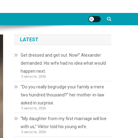
LATEST
Get dressed and get out. Now!” Alexander
demanded. His wife had no idea what would
happen next.
5 августа, 2026
“Do you really begrudge your family a mere
two hundred thousand?” her mother-in-law
asked in surprise.
5 августа, 2026
“My daughter from my first marriage will live
with us,” Viktor told his young wife.
5 августа, 2026