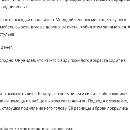
х подчинённых.
терпеть выходки начальника. Молодой человек мечтал, что у него
ь мебель вырезанную из дерева, он очень любил этим заниматься. 
стульев.
 денег.
лодно. Он увидел, что кто-то с виду пожилого возраста сидит на
чал вызывать лифт. И вдруг, он опомнился и сильно забеспокоился
на ли помощь и вообще в каком состоянии он. Подходя к скамейке,
о, старушка подняла на него голову. Её ресницы и брови покрылись
пойдем ко мне в квартиру, согреешься.