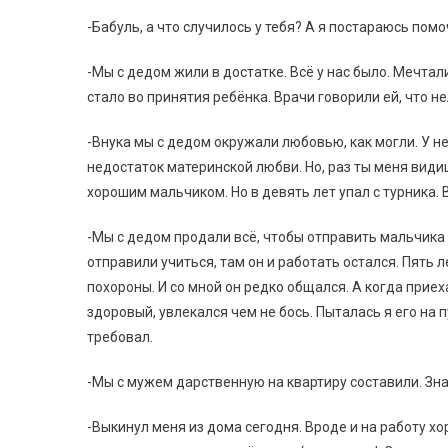
-Бабуль, а что случилось у тебя? А я постараюсь помоч
-Мы с дедом жили в достатке. Всё у нас было. Мечтал
стало во принятия ребёнка. Врачи говорили ей, что н
-Внука мы с дедом окружали любовью, как могли. У н
недостаток материнской любви. Но, раз ты меня видиш
хорошим мальчиком. Но в девять лет упал с турника. 
-Мы с дедом продали всё, чтобы отправить мальчика 
отправили учиться, там он и работать остался. Пять 
похороны. И со мной он редко общался. А когда приеха
здоровый, увлекался чем не бось. Пыталась я его на 
требовал.
-Мы с мужем дарственную на квартиру составили. Зна
-Выкинул меня из дома сегодня. Вроде и на работу хо