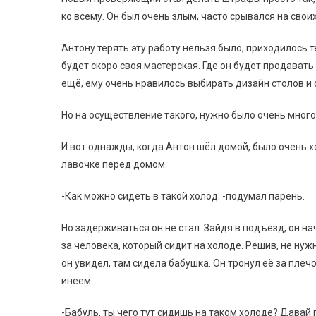
ко всему. Он был очень злым, часто срывался на свои
Антону терять эту работу нельзя было, приходилось 
будет скоро своя мастерская. Где он будет продават
ещё, ему очень нравилось выбирать дизайн столов и 
Но на осуществление такого, нужно было очень много
И вот однажды, когда Антон шёл домой, было очень хо
лавочке перед домом.
-Как можно сидеть в такой холод. -подумал парень.
Но задерживаться он не стал. Зайдя в подъезд, он на
за человека, который сидит на холоде. Решив, не нуж
он увидел, там сидела бабушка. Он тронул её за плеч
инеем.
-Бабуль, ты чего тут сидишь на таком холоде? Давай 