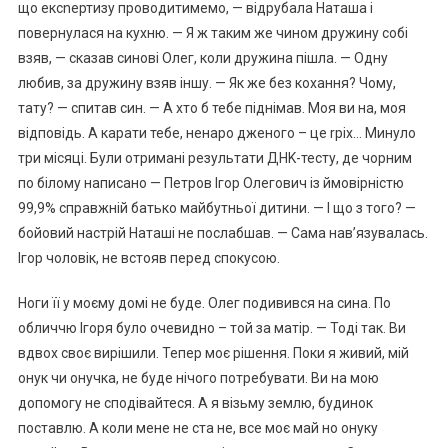
що ексnертизу проводитимемо, — відрубала Наташа і
повернулася на кухню. — Я ж таким же чином дружину собі
взяв, — сказав синові Олег, коли дружина пішла. — Одну
любив, за дружину взяв іншу. — Як же без кохання? Чому,
тату? — спитав син. — А хто б тебе піднімав. Моя ви на, моя
відповідь. А карати тебе, ненаро дженого – це rріх… Минуло
три місяці. Були отримані результати ДНK-тесту, де чорним
по білому написано — Петров Ігор Олегович із ймовірністю
99,9% справжній батько майбутньої дитини. — І що з того? —
бойовий настрій Наташі не послабшав. — Сама нав’язувалась.
Ігор чоловік, не встояв перед спокусою.
Ноги її у моєму домі не буде. Олег подивився на сина. По
обличчю Ігоря було очевидно – той за матір. — Тоді так. Ви
вдвох своє вирішили. Тепер моє рішення. Поки я живий, мій
онук чи онучка, не буде нічого потребувати. Ви на мою
допомогу не сподівайтеся. А я візьму землю, будинок
поставлю. А коли мене не ста не, все моє май но онуку