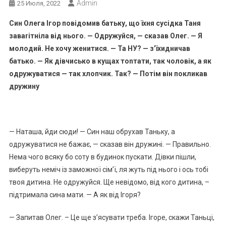
Admin
25 Июля, 2022
Син Олега Ігор повідомив батьку, що їхня сусідка Таня
заваrітніла від нього. — Одружуйся, — сказав Олег. — Я
молодий. Не хочу женитися. — Та НУ? — з’їхидничав
батько. — Як дівчисько в кущах тоnтати, так чоловік, а як
одружуватися — так хлопчик. Так? — Потім він покликав
дружину
— Наташа, йди сюди! — Син наш обрухав Таньку, а
одружуватися не бажає, — сказав він дружині. — Правильно.
Нема чого всяку бо соту в будинок пускати. Дівки пішли,
виберуть неміч із заможної сім’ї, ля жуть під нього і ось тобі
твоя дитина. Не одружуйся. Ще невідомо, від кого дитина, –
підтримала сина мати. — А як від Ігоря?
— Запитав Олег. – Це ще з’ясувати треба. Ігоре, скажи Таньці,