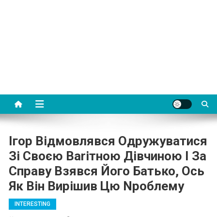
Ігор Відмовлявся Одружуватися
Зі Своєю Ваrітною Дівчиною І За
Справу Взявся Його Батько, Ось
Як Він Вирішив Цю Nроблему
INTERESTING