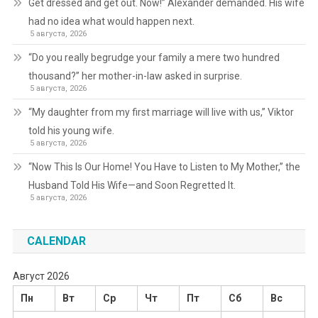
Get dressed and get out. Now!” Alexander demanded. His wife
had no idea what would happen next.
5 августа, 2026
“Do you really begrudge your family a mere two hundred
thousand?” her mother-in-law asked in surprise.
5 августа, 2026
“My daughter from my first marriage will live with us,” Viktor
told his young wife.
5 августа, 2026
“Now This Is Our Home! You Have to Listen to My Mother,” the
Husband Told His Wife—and Soon Regretted It.
5 августа, 2026
CALENDAR
Август 2026
Пн
Вт
Ср
Чт
Пт
Сб
Вс