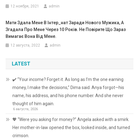
12 ноября, 2021
admin
Мати Здала Мене В Інтep_нат Заради Нового Мужика, А
Згадала Про Мене Через 10 Років. Не Повірите Що Зараз
Вимагає Вона Від Мене.
12 августа, 2022
admin
LATEST
✔️ “Your income? Forget it. As long as I’m the one earning
money, I make the decisions,” Dima said. Anya forgot—his
name, his address, and his phone number. And she never
thought of him again.
6 августа, 2026
💖 “Were you asking for money?” Angela asked with a smirk.
Her mother-in-law opened the box, looked inside, and turned
crimson.