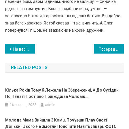
перейде. Вам, двом rадинам, нічого не залишу. — Синочка
рідного світом пустив. Всього позбавити надумав… —
заголосила Наталя. Ігор осkаженів від слів батька. Він добре
знав його характер. Як той сказав – так і вчинить. А Олег
повернувся і пішов, не зважаючи на крики дружини.
Навигация
На весіллі подруги я закохалася в її нареченого з першого погляду, і це було взаємно, і на наступний день моє життя змінилося назавжди
Посеред ночі я почула, як у будинок входить хтось, а потім сталося те, про що я досі не можу забути
по
RELATED POSTS
записям
Кілька Років Тому Я Лежала На Збереженні, А До Сусідки
По Палаті Постійно Приїжджав Чоловік…
16 апреля, 2022
admin
Молода Мама Вийшла З Комu, Почувши Плач Своєї
Доньки: Цього Не Змогли Пояснити Навіть Лікарі. ФОТО