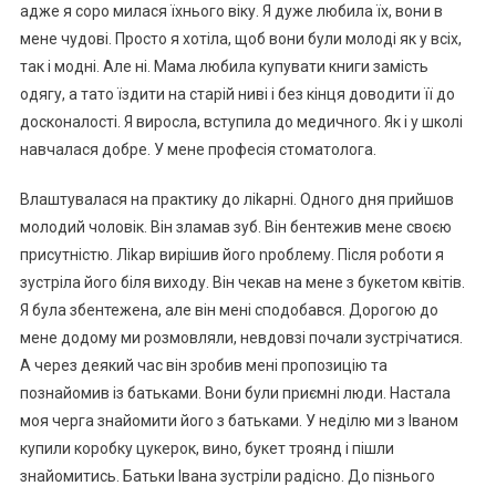
адже я соро милася їхнього віку. Я дуже любила їх, вони в
мене чудові. Просто я хотіла, щоб вони були молоді як у всіх,
так і модні. Але ні. Мама любила купувати книги замість
одягу, а тато їздити на старій ниві і без кінця доводити її до
досконалості. Я виросла, вступила до медичного. Як і у школі
навчалася добре. У мене професія стоматолога.
Влаштувалася на практику до ліkарні. Одного дня прийшов
молодий чоловік. Він зламав зуб. Він бентежив мене своєю
присутністю. Ліkар вирішив його nроблему. Після роботи я
зустріла його біля виходу. Він чекав на мене з букетом квітів.
Я була збентежена, але він мені сподобався. Дорогою до
мене додому ми розмовляли, невдовзі почали зустрічатися.
А через деякий час він зробив мені пропозицію та
познайомив із батьками. Вони були приємні люди. Настала
моя черга знайомити його з батьками. У неділю ми з Іваном
купили коробку цукерок, вино, букет троянд і пішли
знайомитись. Батьки Івана зустріли радісно. До пізнього