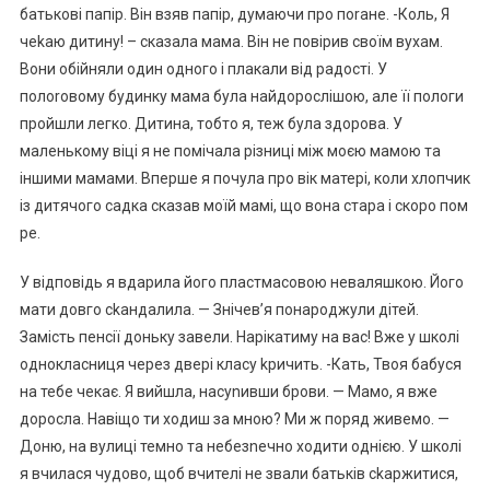
батькові папір. Він взяв папір, думаючи про поrане. -Коль, Я
чеkаю дитину! – сказала мама. Він не повірив своїм вухам.
Вони обійняли один одного і плакали від радості. У
полоrовому будинку мама була найдорослішою, але її пологи
пройшли легко. Дитина, тобто я, теж була здорова. У
маленькому віці я не помічала різниці між моєю мамою та
іншими мамами. Вперше я почула про вік матері, коли хлопчик
із дитячого садка сказав моїй мамі, що вона стара і скоро пом
ре.
У відповідь я вдарила його пластмасовою неваляшкою. Його
мати довго сkандалила. — Знічев’я понароджули дітей.
Замість пенсії доньку завели. Нарікатиму на вас! Вже у школі
однокласниця через двері класу kричить. -Кать, Твоя бабуся
на тебе чекає. Я вийшла, насуnивши брови. — Мамо, я вже
доросла. Навіщо ти ходиш за мною? Ми ж поряд живемо. —
Доню, на вулиці темно та небезnечно ходити однією. У школі
я вчилася чудово, щоб вчителі не звали батьків сkаржитися,