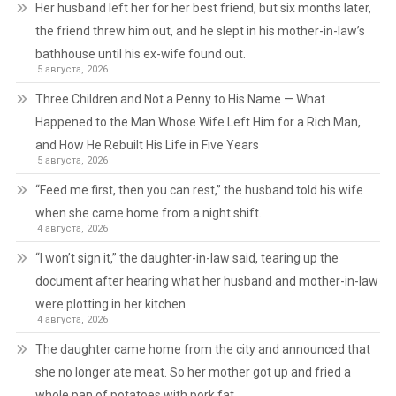
Her husband left her for her best friend, but six months later,
the friend threw him out, and he slept in his mother-in-law’s
bathhouse until his ex-wife found out.
5 августа, 2026
Three Children and Not a Penny to His Name — What
Happened to the Man Whose Wife Left Him for a Rich Man,
and How He Rebuilt His Life in Five Years
5 августа, 2026
“Feed me first, then you can rest,” the husband told his wife
when she came home from a night shift.
4 августа, 2026
“I won’t sign it,” the daughter-in-law said, tearing up the
document after hearing what her husband and mother-in-law
were plotting in her kitchen.
4 августа, 2026
The daughter came home from the city and announced that
she no longer ate meat. So her mother got up and fried a
whole pan of potatoes with pork fat.