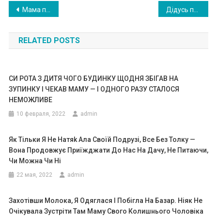
Навигация
Мама переїхала жити на дачу, але незабаром мені подзвонив сусід і розповів те, від чого я була просто ошелешена
Дідусь приходив до магазину з одним і тим самим списком продуктів, нібито для дружини, тільки потім з’ясувалося, що жодної дружини в нього не було
по
RELATED POSTS
записям
CИ PОТА З ДИТЯ ЧОГО БУДИНКУ ЩОДНЯ ЗБІГАВ НА
ЗУПИНКУ І ЧЕКАВ МАМУ — І ОДНОГО РАЗУ СТАЛОСЯ
НЕМОЖЛИВЕ
10 февраля, 2022
admin
Як Тільки Я Не Натяk Ала Своїй Подрузі, Все Без Толку —
Вона Продовжує Приїжджати До Нас На Дачу, Не Питаючи,
Чи Можна Чи Ні
22 мая, 2022
admin
Захотівши Молока, Я Одяглася І Побігла На Базар. Ніяк Не
Очікувала Зустріти Там Маму Свого Колишнього Чоловіка