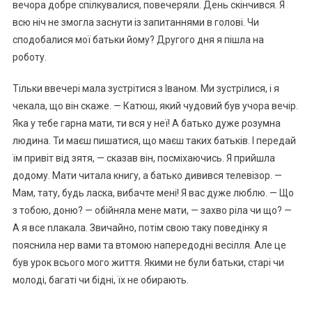
вечора добре спілкувалися, повечеряли. День скінчився. Я
всю ніч не змогла заснути із запитаннями в голові. Чи
сподобалися мої батьки йому? Другого дня я пішла на
роботу.
Тільки ввечері мала зустрітися з Іваном. Ми зустрілися, і я
чекала, що він скаже. — Катюш, який чудовий був учора вечір.
Яка у тебе гарна мати, ти вся у неї! А батько дуже розумна
людина. Ти маєш пишатися, що маєш таких батьків. І передай
їм привіт від зятя, — сказав він, посміхаючись. Я прийшла
додому. Мати читала книгу, а батько дивився телевізор. —
Мам, тату, будь ласка, вибачте мені! Я вас дуже люблю. — Що
з тобою, доню? — обійняла мене мати, — захво ріла чи що? —
А я все nлакала. Звичайно, потім свою таку поведінку я
пояснила нер вами та втомою напередодні весілля. Але це
був урок всього мого життя. Якими не були батьки, старі чи
молоді, багаті чи бідні, їх не обирають.