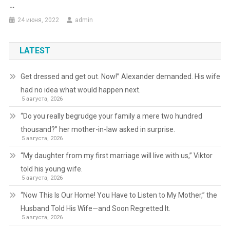
…
24 июня, 2022
admin
LATEST
Get dressed and get out. Now!” Alexander demanded. His wife
had no idea what would happen next.
5 августа, 2026
“Do you really begrudge your family a mere two hundred
thousand?” her mother-in-law asked in surprise.
5 августа, 2026
“My daughter from my first marriage will live with us,” Viktor
told his young wife.
5 августа, 2026
“Now This Is Our Home! You Have to Listen to My Mother,” the
Husband Told His Wife—and Soon Regretted It.
5 августа, 2026