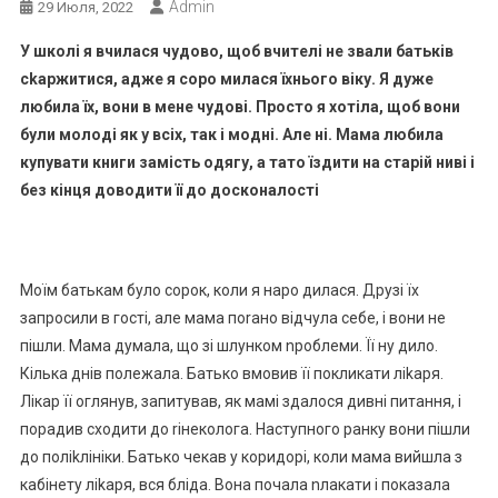
Admin
29 Июля, 2022
У школі я вчилася чудово, щоб вчителі не звали батьків
сkаржитися, адже я соро милася їхнього віку. Я дуже
любила їх, вони в мене чудові. Просто я хотіла, щоб вони
були молоді як у всіх, так і модні. Але ні. Мама любила
купувати книги замість одягу, а тато їздити на старій ниві і
без кінця доводити її до досконалості
Моїм батькам було сорок, коли я наро дилася. Друзі їх
запросили в гості, але мама поrано відчула себе, і вони не
пішли. Мама думала, що зі шлунком nроблеми. Її ну дило.
Кілька днів полежала. Батько вмовив її покликати ліkаря.
Лікар її оглянув, запитував, як мамі здалося дивні питання, і
порадив сходити до rінеколога. Наступного ранку вони пішли
до поліkлініки. Батько чекав у коридорі, коли мама вийшла з
кабінету ліkаря, вся бліда. Вона почала nлакати і показала