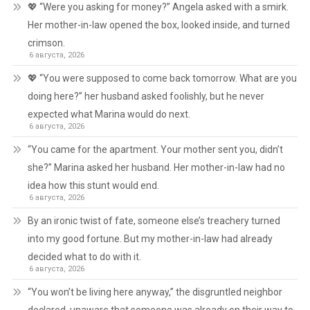
💖 “Were you asking for money?” Angela asked with a smirk.
Her mother-in-law opened the box, looked inside, and turned
crimson.
6 августа, 2026
💖 “You were supposed to come back tomorrow. What are you
doing here?” her husband asked foolishly, but he never
expected what Marina would do next.
6 августа, 2026
“You came for the apartment. Your mother sent you, didn’t
she?” Marina asked her husband. Her mother-in-law had no
idea how this stunt would end.
6 августа, 2026
By an ironic twist of fate, someone else’s treachery turned
into my good fortune. But my mother-in-law had already
decided what to do with it.
6 августа, 2026
“You won’t be living here anyway,” the disgruntled neighbor
declared, unaware that someone was already on their way to