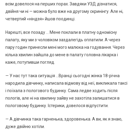
всім довелося на перших порах. Завдяки УЗД дізнатися,
двійня чи ні — можна було вже на другому скринінгу. Але ні,
четвертий «ніндзя» йшов поодинці.
Нарешті, все позаду … Мене поклали в платну одномісну
палату, яку ми з чоловіком заздалегідь оплатили. А через
пару годин принесли мені мого малюка на годування. Через
кілька хвилин зайшла до мене в палату головна лікарка і
каже, потупивши погляд.
— У нас тут така ситуація …Вранці сьогодні жінка 18-річна
народила дівчинку, написала відмову від неї, викликала таксі
і поїхала з пологового будинку. Сама ледве ходить після
пологів, але ні на хвилину зайву не захотіла залишатися в
пологовому будинку. Істерики, довелося відпустити.
— А дівчинка така гарненька, здоровенька. А ви, як я знаю,
дуже двійню хотіли.