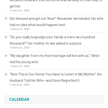
get her.
6 августа, 2026
Get dressed and get out. Now!” Alexander demanded. His wife
had no idea what would happen next.
5 августа, 2026
“Do you really begrudge your family a mere two hundred
thousand?” her mother-in-law asked in surprise.
5 августа, 2026
“My daughter from my first marriage will live with us,” Viktor
told his young wife.
5 августа, 2026
“Now This Is Our Home! You Have to Listen to My Mother,” the
Husband Told His Wife—and Soon Regretted It.
5 августа, 2026
CALENDAR