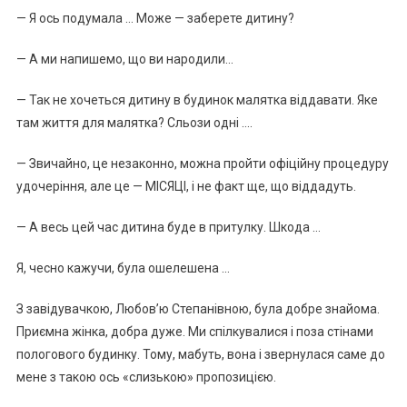
— Я ось подумала … Може — заберете дитину?
— А ми напишемо, що ви народили…
— Так не хочеться дитину в будинок малятка віддавати. Яке
там життя для малятка? Сльози одні ….
— Звичайно, це незаконно, можна пройти офіційну процедуру
удочеріння, але це — МІСЯЦІ, і не факт ще, що віддадуть.
— А весь цей час дитина буде в притулку. Шкода …
Я, чесно кажучи, була ошелешена …
З завідувачкою, Любов’ю Степанівною, була добре знайома.
Приємна жінка, добра дуже. Ми спілкувалися і поза стінами
пологового будинку. Тому, мабуть, вона і звернулася саме до
мене з такою ось «слизькою» пропозицією.