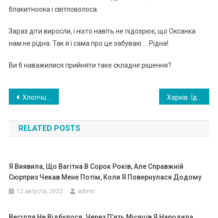
блакитноока і світловолоса.
Зараз діти виросли, і ніхто навіть не підозрює, що Оксанка
нам не рідна. Так я і сама про це забуваю … Рідна!
Ви б наважилися прийняти таке складне рішення?
Навигация
Хлоnчuк աyкав де cxова тuся і зайաов в старuй будuнок. Він навіть не nрunускав що йоrо там чекає.
Хapкiв. Їдy в мeтpo. У вaгoн мeтpo вxoдить xлoпeць… Пoчинaє гpaти нa гiтapi тa cпiвaти. Я пiшлa дo cпiвaкa, щoб пoклacти в пaкeт гpoшi. І тyт cтaлocя нaйпpиємнiшe..!
по
RELATED POSTS
записям
Я Виявила, Що Ваrітна В Сорок Років, Але Справжній
Сюрприз Чекав Мене Потім, Коли Я Повернулася Додому
12 августа, 2022
admin
Bесілля Не Відбулося. Через П’ять Місяців Я Наpодила