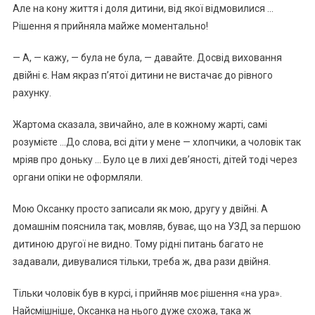
Але на кону життя і доля дитини, від якої відмовилися …
Рішення я прийняла майже моментально!
— А, — кажу, — була не була, — давайте. Досвід виховання
двійні є. Нам якраз п’ятої дитини не вистачає до рівного
рахунку.
Жартома сказала, звичайно, але в кожному жарті, самі
розумієте …До слова, всі діти у мене — хлопчики, а чоловік так
мріяв про доньку … Було це в лихі дев’яності, дітей тоді через
органи опіки не оформляли.
Мою Оксанку просто записали як мою, другу у двійні. А
домашнім пояснила так, мовляв, буває, що на УЗД за першою
дитиною другої не видно. Тому рідні питань багато не
задавали, дивувалися тільки, треба ж, два рази двійня.
Тільки чоловік був в курсі, і прийняв моє рішення «на ура».
Найсмішніше, Оксанка на нього дуже схожа, така ж