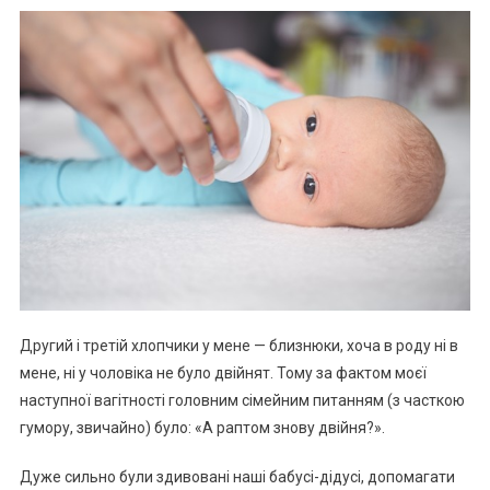
Другий і третій хлопчики у мене — близнюки, хоча в роду ні в
мене, ні у чоловіка не було двійнят. Тому за фактом моєї
наступної вагітності головним сімейним питанням (з часткою
гумору, звичайно) було: «А раптом знову двійня?».
Дуже сильно були здивовані наші бабусі-дідусі, допомагати