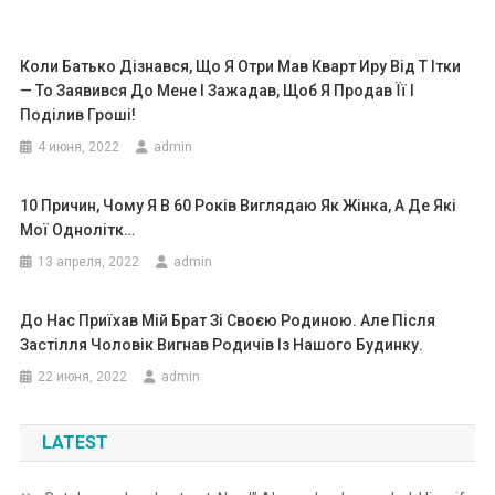
Коли Батько Дізнався, Що Я Отри Мав Кварт Иру Від Т Ітки
— То Заявився До Мене І Зажадав, Щоб Я Продав Її І
Поділив Гроші!
4 июня, 2022
admin
10 Причин, Чому Я В 60 Років Виглядаю Як Жінка, А Де Які
Мої Однолітк…
13 апреля, 2022
admin
До Нас Приїхав Мій Брат Зі Своєю Родиною. Але Після
Застілля Чоловік Вигнав Родичів Із Нашого Будинку.
22 июня, 2022
admin
LATEST