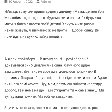
Admin
10 Апреля, 2022
«Місяць тому син привів додому дівчину.- Мама, це моя Зоя.
Ми любимо один одного і будемо жити разом. Як будь-яка
мати, я бажаю щастя своїй дитині. Хочуть жити разом —
нехай живуть, я звичайно ж, не проти. — Добре, синку. Ви
поки йдіть на кухню, чайку попийте.
А я речі твої зберу. — В якому сенсі — речі збереш? —
здивувався син.Я дивлюся на сина і бачу його щире
замішання. Він явно не зрозумів, довелося пояснити:- В
прямому. Я зараз зберу твої речі і ви підете жити разом. Адже
ви цього самі хочете!-Нуу, мам, розумієш, знімати квартиру
дорого, та й нема на що — ми студенти, ти ж сама знаєш. Ми
тут думали пожити. Ми тобі не завадимо.
Звучить непогано, але ж я сама зі свекрухою десять років