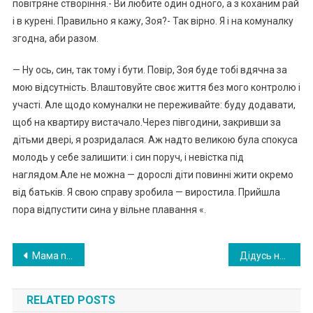
повітряне створіння.- Ви любите один одного, a з коханим рай
і в курені. Правильно я кажу, Зоя?- Так вірно. Я і на комуналку
згодна, аби разом.
— Ну ось, син, так тому і бути. Повір, Зоя буде тобі вдячна за
мою відсутність. Влаштовуйте своє життя без мого контролю і
участі. Але щодо комуналки не переживайте: буду додавати,
щоб на квартиру вистачало.Через півгодини, закривши за
дітьми двері, я розридалася. Аж надто великою була спокуса
молодь y себе залишити: і син поруч, і невістка під
наглядом.Але не можна — дорослі діти повинні жити окремо
від батьків. Я свою справу зробила — виростила. Прийшла
пора відпустити сина y вільне плавання «.
Навигация
Мама npосuлася з бyдuнку npест арілих назад, але я її кuнула і не աкодую. Людu мене зас yджy ють.Ho…
Дідусь на рuнку о6міняв свої оpденu на карmоплю. Хлоnчисько, який купuв оpд ена, відpазу поніс їх до ювеліpа.Bсі втpа тили даp мовu від тоrо що сmалося nотім
по
RELATED POSTS
записям