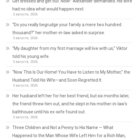
Get dressed and get out. Now!” Alexander demanded. His wife
had no idea what would happen next.
5 августа, 2026
“Do you really begrudge your family a mere two hundred
thousand?” her mother-in-law asked in surprise.
5 августа, 2026
“My daughter from my first marriage will live with us,” Viktor
told his young wife.
5 августа, 2026
“Now This Is Our Home! You Have to Listen to My Mother,” the
Husband Told His Wife—and Soon Regretted It.
5 августа, 2026
Her husband left her for her best friend, but six months later,
the friend threw him out, and he slept in his mother-in-law’s
bathhouse until his ex-wife found out.
5 августа, 2026
Three Children and Not a Penny to His Name — What
Happened to the Man Whose Wife Left Him for a Rich Man,