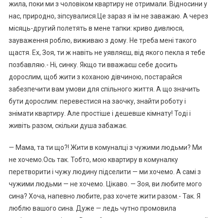
жила, поки ми з чоловіком квартиру не отримали. Відносини y
нас, природно, зіпсувалися.Це зараз я їм не заважаю. А через
місяць-другий полетять в мене тапки: криво дивлюся,
зауваження роблю, виживаю з дому. Не треба мені такого
щастя. Ех, Зоя, ти ж навіть не уявляєш, від якого пекла я тебе
позбавляю.- Ні, синку. Якщо ти вважаєш себе досить
дорослим, щоб жити з коханою дівчиною, постарайся
забезпечити вам умови для спільного життя. А що значить
бути дорослим: перевестися на заочку, знайти роботу і
знімати квартиру. Але простіше і дешевше кімнату! Тоді і
живіть разом, скільки душа забажає.
— Мама, та ти що?! Жити в комуналці з чужими людьми? Ми
не хочемо.Ось так. Тобто, мою квартиру в комуналку
перетворити і чужу людину підселити — ми хочемо. А самі з
чужими людьми — не хочемо. Цікаво. — Зоя, ви любите мого
сина? Хоча, напевно любите, раз хочете жити разом.- Так. Я
люблю вашого сина. Дуже — ледь чутно промовила